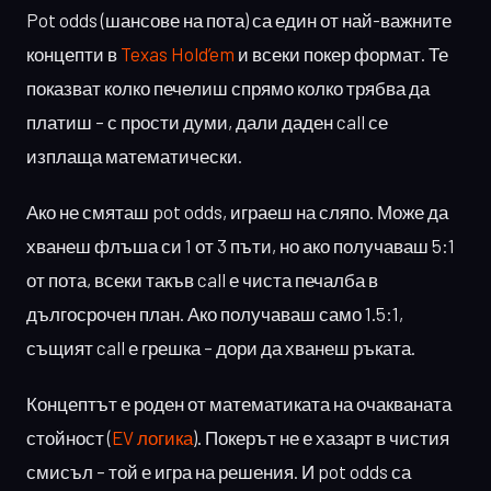
Pot odds (шансове на пота) са един от най-важните
концепти в
Texas Hold’em
и всеки покер формат. Те
показват колко печелиш спрямо колко трябва да
платиш – с прости думи, дали даден call се
изплаща математически.
Ако не смяташ pot odds, играеш на сляпо. Може да
хванеш флъша си 1 от 3 пъти, но ако получаваш 5:1
от пота, всеки такъв call е чиста печалба в
дългосрочен план. Ако получаваш само 1.5:1,
същият call е грешка – дори да хванеш ръката.
Концептът е роден от математиката на очакваната
стойност (
EV логика
). Покерът не е хазарт в чистия
смисъл – той е игра на решения. И pot odds са