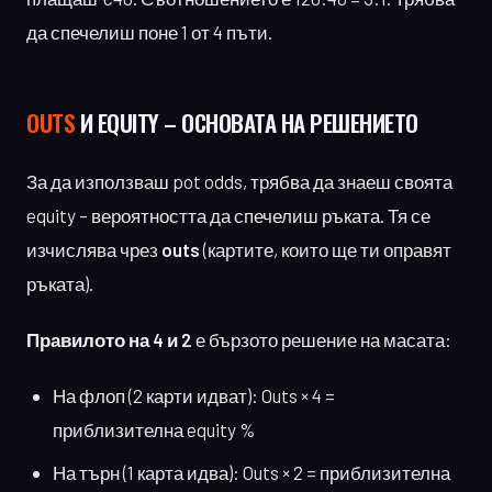
да спечелиш поне 1 от 4 пъти.
OUTS
И EQUITY – ОСНОВАТА НА РЕШЕНИЕТО
За да използваш pot odds, трябва да знаеш своята
equity – вероятността да спечелиш ръката. Тя се
изчислява чрез
outs
(картите, които ще ти оправят
ръката).
Правилото на 4 и 2
е бързото решение на масата:
На флоп (2 карти идват): Outs × 4 =
приблизителна equity %
На търн (1 карта идва): Outs × 2 = приблизителна