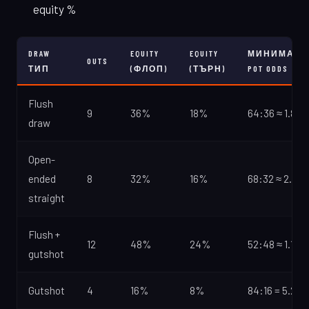
equity %
DRAW
EQUITY
EQUITY
МИНИМАЛН
OUTS
ТИП
(ФЛОП)
(ТЪРН)
POT ODDS
Flush
9
36%
18%
64:36 ≈ 1.8:1
draw
Open-
ended
8
32%
16%
68:32 ≈ 2.1:1
straight
Flush +
12
48%
24%
52:48 ≈ 1.1:1
gutshot
Gutshot
4
16%
8%
84:16 = 5.25:1