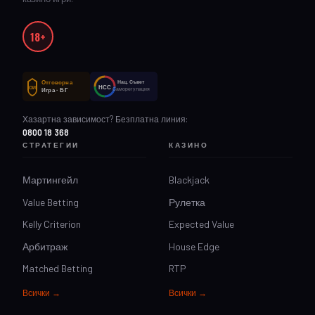
18+
Отговорна
Нац. Съвет
НСС
ОИ
Саморегулация
Игра · БГ
Хазартна зависимост? Безплатна линия:
0800 18 368
СТРАТЕГИИ
КАЗИНО
Мартингейл
Blackjack
Value Betting
Рулетка
Kelly Criterion
Expected Value
Арбитраж
House Edge
Matched Betting
RTP
Всички →
Всички →