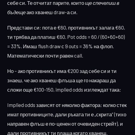
себе си. Те отчитат парите, които
ще спечелиш в
бъдеще
ако хванеш draw-а си.
Представи си: пота е €60, противникът залага €60,
ти трябва да платиш €60. Pot odds = 60 / (60+60+60)
= 33%. Имаш flush draw с 9 outs = 36% на флоп.
Математически почти равен call.
Но – ако противникът има €200 зад себе си и ти
знаеш, че ако хванеш флъша ще го накараш да
сложи още €100-150, implied odds изглеждат така:
Implied odds зависят от няколко фактора: колко стек
имат противниците, дали ръката ти е „скрита“ (тихо
направен флъш е по-ценен от очевиден стрейт), и
дали противникът ти плаща когато хванеш.