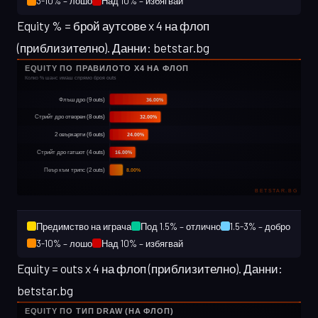
3-10% – лошо
Над 10% – избягвай
Equity % = брой аутсове x 4 на флоп
(приблизително). Данни: betstar.bg
Предимство на играча
Под 1.5% – отлично
1.5-3% – добро
3-10% – лошо
Над 10% – избягвай
Equity = outs x 4 на флоп (приблизително). Данни:
betstar.bg