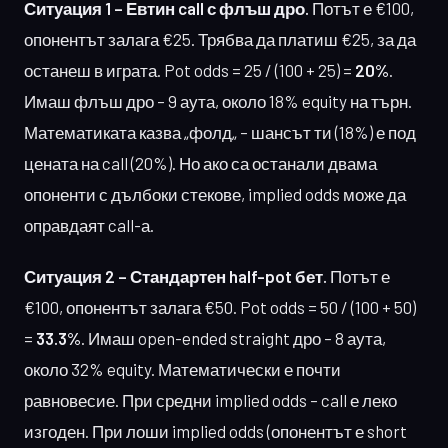
Ситуация 1 – Евтин call с флъш дро.
Потът е €100,
опонентът залага €25. Трябва да платиш €25, за да
останеш в играта. Pot odds = 25 / (100 + 25) =
20%
.
Имаш флъш дро – 9 аута, около 18% equity на търн.
Математиката казва „фолд„ – шансът ти (18%) е под
цената на call (20%). Но ако са останали двама
опоненти с дълбоки стекове, implied odds може да
оправдаят call-а.
Ситуация 2 – Стандартен half-pot бет.
Потът е
€100, опонентът залага €50. Pot odds = 50 / (100 + 50)
=
33.3%
. Имаш open-ended straight дро – 8 аута,
около 32% equity. Математически е почти
равновесие. При средни implied odds – call е леко
изгоден. При лоши implied odds (опонентът е short