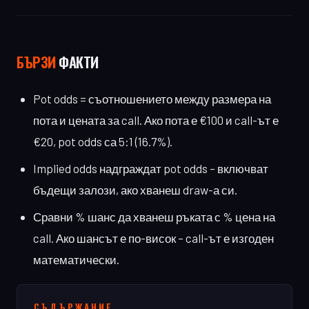
БЪРЗИ
ФАКТИ
Pot odds = съотношението между размера на
пота и цената за call. Ако пота е €100 и call-ът е
€20, pot odds са 5:1 (16.7%).
Implied odds надграждат pot odds – включват
бъдещи залози, ако хванеш draw-а си.
Сравни % шанс да хванеш ръката с % цена на
call. Ако шансът е по-висок – call-ът е изгоден
математически.
СЪДЪРЖАНИЕ