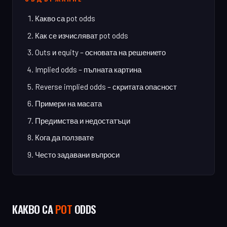
Какво са pot odds
Как се изчисляват pot odds
Outs и equity – основата на решението
Implied odds – пълната картина
Reverse implied odds – скритата опасност
Примери на масата
Предимства и недостатъци
Кога да ползвате
Често задавани въпроси
КАКВО СА
POT
ODDS