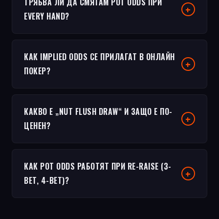
ТРЯБВА ЛИ ДА СМЯТАМ POT ODDS ПРИ
EVERY HAND?
КАК IMPLIED ODDS СЕ ПРИЛАГАТ В ОНЛАЙН
ПОКЕР?
КАКВО Е „NUT FLUSH DRAW“ И ЗАЩО Е ПО-
ЦЕНЕН?
КАК POT ODDS РАБОТЯТ ПРИ RE-RAISE (3-
BET, 4-BET)?