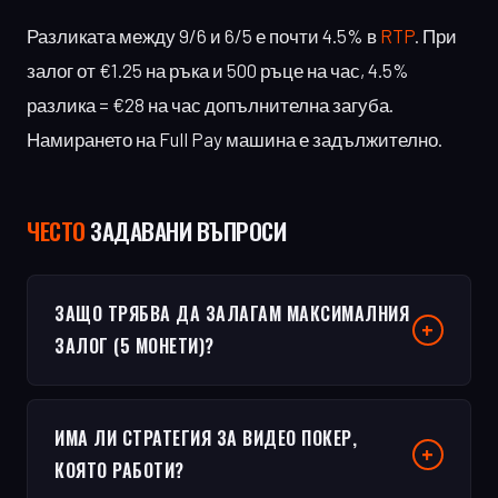
Разликата между 9/6 и 6/5 е почти 4.5% в
RTP
. При
залог от €1.25 на ръка и 500 ръце на час, 4.5%
разлика = €28 на час допълнителна загуба.
Намирането на Full Pay машина е задължително.
ЧЕСТO
ЗАДАВАНИ ВЪПРОСИ
ЗАЩО ТРЯБВА ДА ЗАЛАГАМ МАКСИМАЛНИЯ
ЗАЛОГ (5 МОНЕТИ)?
ИМА ЛИ СТРАТЕГИЯ ЗА ВИДЕО ПОКЕР,
КОЯТО РАБОТИ?