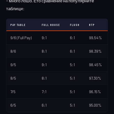
– много лошо. Ето сравнение на популярните
таблици:
PAY TABLE
FULL HOUSE
FLUSH
RTP
9/6 (Full Pay)
9:1
6:1
99.54%
8/6
8:1
6:1
98.39%
9/5
9:1
5:1
98.45%
8/5
8:1
5:1
97.30%
7/5
7:1
5:1
96.15%
6/5
6:1
5:1
95.00%