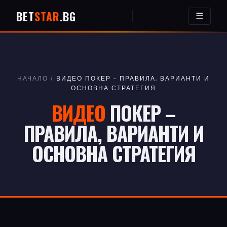
BET
STAR
.BG
☰
НАЧАЛО
/
ВИДЕО ПОКЕР – ПРАВИЛА, ВАРИАНТИ И
ОСНОВНА СТРАТЕГИЯ
ВИДЕО
ПОКЕР –
ПРАВИЛА, ВАРИАНТИ И
ОСНОВНА СТРАТЕГИЯ