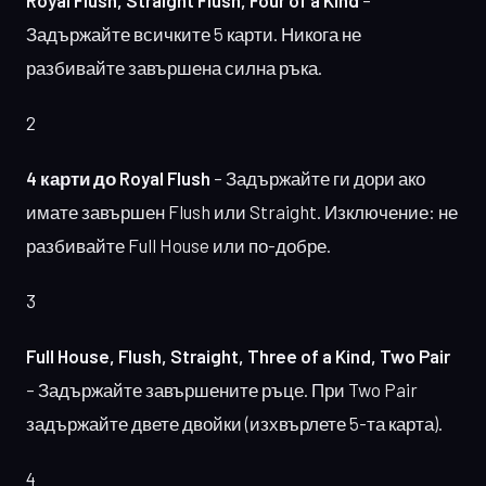
Royal Flush, Straight Flush, Four of a Kind
–
Задържайте всичките 5 карти. Никога не
разбивайте завършена силна ръка.
2
4 карти до Royal Flush
– Задържайте ги дори ако
имате завършен Flush или Straight. Изключение: не
разбивайте Full House или по-добре.
3
Full House, Flush, Straight, Three of a Kind, Two Pair
– Задържайте завършените ръце. При Two Pair
задържайте двете двойки (изхвърлете 5-та карта).
4