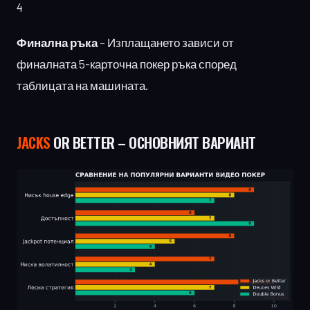
4
Финална ръка
– Изплащането зависи от
финалната 5-карточна покер ръка според
таблицата на машината.
JACKS
OR BETTER – ОСНОВНИЯТ ВАРИАНТ