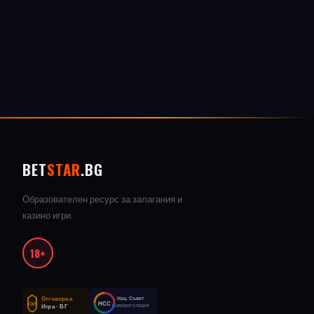
BET
STAR
.BG
Образователен ресурс за залагания и
казино игри.
18+
Отговорна
Нац. Съвет
НСС
ОИ
Саморегулация
Игра · БГ