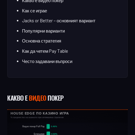
Какво е видео покер
Как се играе
Jacks or Better – основният вариант
Популярни варианти
Основна стратегия
Как да четем Pay Table
Често задавани въпроси
КАКВО Е
ВИДЕО
ПОКЕР