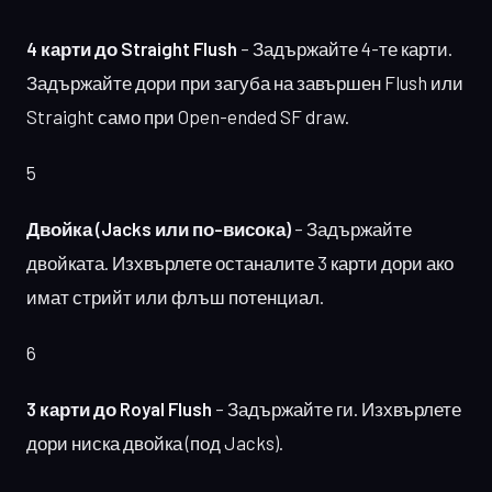
4 карти до Straight Flush
– Задържайте 4-те карти.
Задържайте дори при загуба на завършен Flush или
Straight само при Open-ended SF draw.
5
Двойка (Jacks или по-висока)
– Задържайте
двойката. Изхвърлете останалите 3 карти дори ако
имат стрийт или флъш потенциал.
6
3 карти до Royal Flush
– Задържайте ги. Изхвърлете
дори ниска двойка (под Jacks).