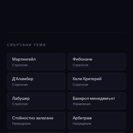
СВЪРЗАНИ ТЕМИ
Мартингейл
Фибоначи
Стратегия
Стратегия
Д'Аламбер
Кели Критерий
Стратегия
Стратегия
Лабушер
Банкрол мениджмънт
Стратегия
Управление
Стойностно залагане
Арбитраж
Напреднали
Напреднали