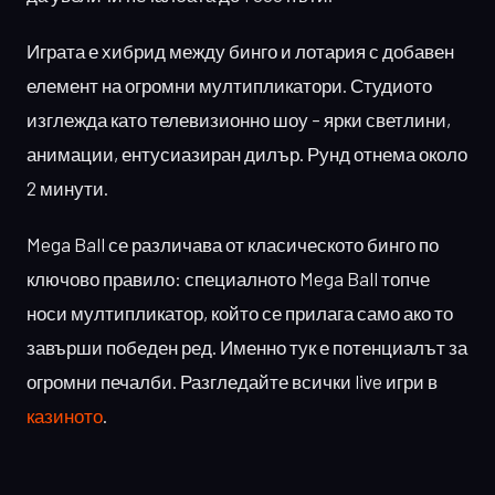
Играта е хибрид между бинго и лотария с добавен
елемент на огромни мултипликатори. Студиото
изглежда като телевизионно шоу – ярки светлини,
анимации, ентусиазиран дилър. Рунд отнема около
2 минути.
Mega Ball се различава от класическото бинго по
ключово правило: специалното Mega Ball топче
носи мултипликатор, който се прилага само ако то
завърши победен ред. Именно тук е потенциалът за
огромни печалби. Разгледайте всички live игри в
казиното
.