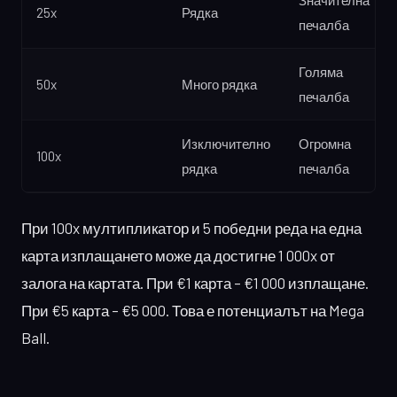
Значителна
25x
Рядка
печалба
Голяма
50x
Много рядка
печалба
Изключително
Огромна
100x
рядка
печалба
При 100x мултипликатор и 5 победни реда на една
карта изплащането може да достигне 1 000x от
залога на картата. При €1 карта – €1 000 изплащане.
При €5 карта – €5 000. Това е потенциалът на Mega
Ball.