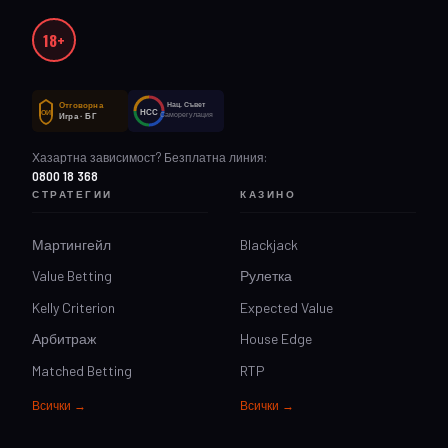
18+
Отговорна
Нац. Съвет
НСС
ОИ
Саморегулация
Игра · БГ
Хазартна зависимост? Безплатна линия:
0800 18 368
СТРАТЕГИИ
КАЗИНО
Мартингейл
Blackjack
Value Betting
Рулетка
Kelly Criterion
Expected Value
Арбитраж
House Edge
Matched Betting
RTP
Всички →
Всички →