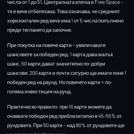
числа от 1 до 51. Централната клетка е Free Space –
тя е вече отбелязана. Това означава, че средният
хоризонтален ред вече има 1 от 5 числа попълнено
преди теглането да започне.
При покупка на повече карти – увеличавате
шансовете за победен ред. 1 карта дава малък
шанс. 50 карти дават значително по-добри
шансове. 200 карти и почти сигурно ще имате поне 1
победен ред на раунд. Но повечето карти = по-
голяма инвестиция на рунд.
Практическо правило: при 10 карти можете да
очаквате победен ред приблизително в 45-55% от
рундовете. При 50 карти – над 80% от рундовете ще