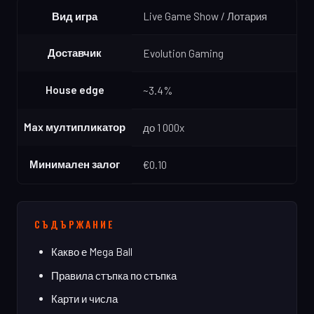
Вид игра
Live Game Show / Лотария
Доставчик
Evolution Gaming
House edge
~3.4%
Max мултипликатор
до 1 000x
Минимален залог
€0.10
СЪДЪРЖАНИЕ
Какво е Mega Ball
Правила стъпка по стъпка
Карти и числа