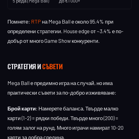
5 реда (Mega Ball)
до €1 000+
Помнете:
RTP
на Mega Ball е около 95.4% при
определени стратегии. House edge от ~3.4% е по-
добър от много Game Show конкуренти.
СТРАТЕГИЯ И
СЪВЕТИ
Mega Ball е предимно игра на случай, но има
практически съвети за по-добро изживяване:
Брой карти:
Намерете баланса. Твърде малко
карти (1-2) = рядки победи. Твърде много (200) =
голям залог на рунд. Много играчи намират 10-20
карти за добра средина.