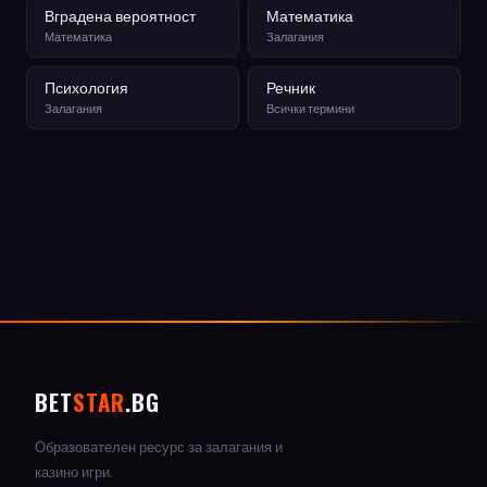
Вградена вероятност
Математика
Математика
Залагания
Психология
Речник
Залагания
Всички термини
BET
STAR
.BG
Образователен ресурс за залагания и
казино игри.