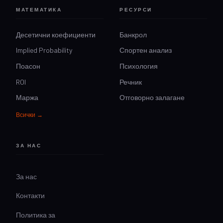
МАТЕМАТИКА
РЕСУРСИ
Десетични коефициенти
Банкрол
Implied Probability
Спортен анализ
Поасон
Психология
ROI
Речник
Маржа
Отговорно залагане
Всички →
ЗА НАС
За нас
Контакти
Политика за