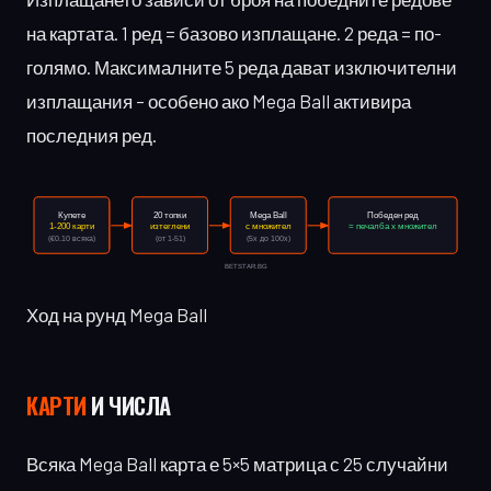
на картата. 1 ред = базово изплащане. 2 реда = по-
голямо. Максималните 5 реда дават изключителни
изплащания – особено ако Mega Ball активира
последния ред.
Ход на рунд Mega Ball
КАРТИ
И ЧИСЛА
Всяка Mega Ball карта е 5×5 матрица с 25 случайни