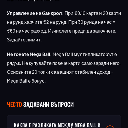
Управление на банкрол:
При €0.10 карта и 20 карти
на рунд харчите €2 на рунд. При 30 рунда на час =
€60 на час разход. Изчислете преди да започнете.
Задайте лимит.
Не гонете Mega Ball:
Mega Ball мултипликаторът е
рядък. Не купувайте повече карти само заради него.
Основните 20 топки са вашият стабилен доход –
Mega Ball е бонус.
ЧЕСТO
ЗАДАВАНИ ВЪПРОСИ
КАКВА Е РАЗЛИКАТА МЕЖДУ MEGA BALL И