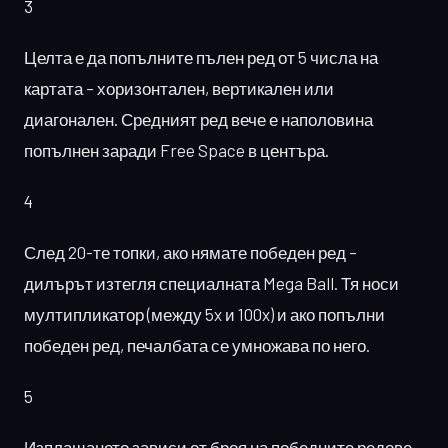
3
Целта е да попълните пълен ред от 5 числа на
картата – хоризонтален, вертикален или
диагонален. Средният ред вече е наполовина
попълнен заради Free Space в центъра.
4
След 20-те топки, ако нямате победен ред –
дилърът изтегля специалната Mega Ball. Тя носи
мултипликатор (между 5x и 100x) и ако попълни
победен ред, печалбата се умножава по него.
5
Изплащането зависи от броя на победните редове