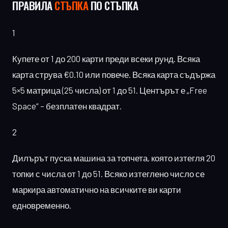
ПРАВИЛА
СТЪПКА
ПО СТЪПКА
1
Купете от 1 до 200 карти преди всеки рунд. Всяка
карта струва €0.10 или повече. Всяка карта съдържа
5×5 матрица (25 числа) от 1 до 51. Центърът е „Free
Space“ – безплатен квадрат.
2
Дилърът пуска машина за топчета, която изтегля 20
топки с числа от 1 до 51. Всяко изтеглено число се
маркира автоматично на всичките ви карти
едновременно.