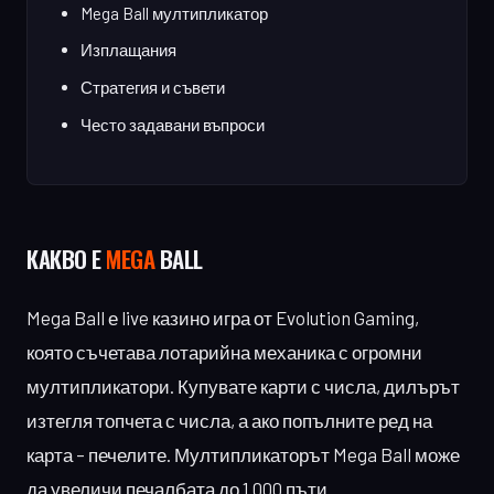
Mega Ball мултипликатор
Изплащания
Стратегия и съвети
Често задавани въпроси
КАКВО Е
MEGA
BALL
Mega Ball е live казино игра от Evolution Gaming,
която съчетава лотарийна механика с огромни
мултипликатори. Купувате карти с числа, дилърът
изтегля топчета с числа, а ако попълните ред на
карта – печелите. Мултипликаторът Mega Ball може
да увеличи печалбата до 1 000 пъти.