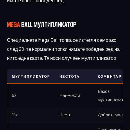
имате поне 1 победен ред.
MEGA
BALL МУЛТИПЛИКАТОР
Специалната Mega Ball топка се изтегля само ако
след 20-те нормални топки нямате победен ред на
нито една карта. Тя носи случаен мултипликатор:
МУЛТИПЛИКАТОР
ЧЕСТОТА
КОМЕНТАР
Базов
5x
Най-честа
мултипликатор
10x
Честа
Добра печалба