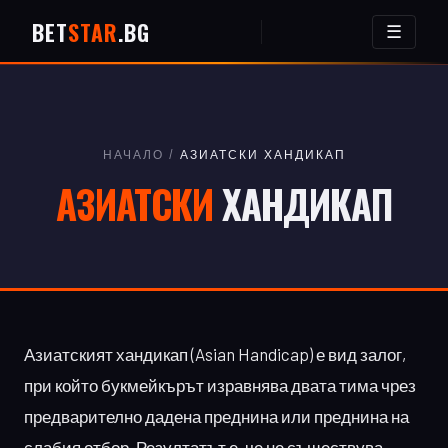
BET
STAR
.BG
☰
НАЧАЛО
/
АЗИАТСКИ ХАНДИКАП
АЗИАТСКИ
ХАНДИКАП
Азиатският хандикап (Asian Handicap) е вид залог,
при който букмейкърът изравнява двата тима чрез
предварително дадена преднина или преднина на
слабия отбор. Резултатът е, че не съществува