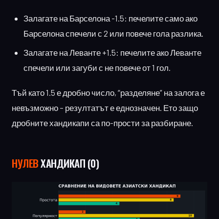
Залагате на Барселона -1.5: печелите само ако
Барселона спечели с 2 или повече гола разлика.
Залагате на Леванте +1.5: печелите ако Леванте
спечели или загуби с не повече от 1 гол.
Тъй като 1.5 е дробно число, “разделяне” на залога е
невъзможно – резултатът е еднозначен. Ето защо
дробните хандикапи са по-прости за разбиране.
НУЛЕВ
ХАНДИКАП (0)