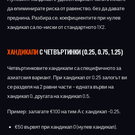
да елиминирате риска от равенство, без да давате
преднина. Разбира се, коефициентите при нулев
хандикап са по-ниски от стандартното 1X2.
ХАНДИКАПИ
С ЧЕТВЪРТИНКИ (0.25, 0.75, 1.25)
Четвъртинковите хандикапи са специфичното за
азиатския вариант. При хандикап от 0.25 залогът ви
се разделя на 2 равни части – едната върви на
хандикап 0, другата на хандикап 0.5.
Пример: залагате €100 на тим А с хандикап -0.25.
€50 вървят при хандикап 0 (нулев хандикап).