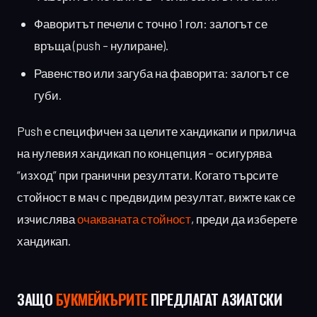
Фаворитът печели с точно 1 гол: залогът се
връща (push – нулиране).
Равенство или загуба на фаворита: залогът се
губи.
Push е специфичен за целите хандикапи и прилича
на нулевия хандикап по концепция – осигурява
“изход” при гранични резултати. Когато търсите
стойност в мач с предвидим резултат, вижте как се
изчислява
очакваната стойност
, преди да изберете
хандикап.
ЗАЩО
БУКМЕЙКЪРИТЕ
ПРЕДЛАГАТ АЗИАТСКИ