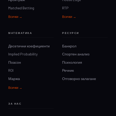
Matched Betting
RTP
Всички →
Всички →
МАТЕМАТИКА
РЕСУРСИ
Десетични коефициенти
Банкрол
Implied Probability
Спортен анализ
Поасон
Психология
ROI
Речник
Маржа
Отговорно залагане
Всички →
ЗА НАС