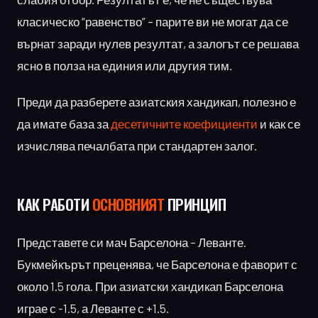
класическо “равенство” – парите ви не могат да се
върнат заради нулев резултат, а залогът се решава
ясно в полза на единия или другия тим.
Преди да разберете азиатския хандикап, полезно е
да имате база за
десетичните коефициенти
и как се
изчислява печалбата при стандартен залог.
КАК РАБОТИ
ОСНОВНИЯТ
ПРИНЦИП
Представете си мач Барселона – Леванте.
Букмейкърът преценява, че Барселона е фаворит с
около 1.5 гола. При азиатски хандикап Барселона
играе с -1.5, а Леванте с +1.5.