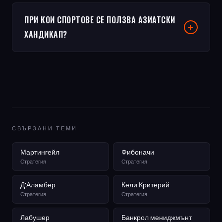
ПРИ КОИ СПОРТОВЕ СЕ ПОЛЗВА АЗИАТСКИ
ХАНДИКАП?
СВЪРЗАНИ ТЕМИ
Мартингейл
Фибоначи
Стратегия
Стратегия
Д'Аламбер
Кели Критерий
Стратегия
Стратегия
Лабушер
Банкрол мениджмънт