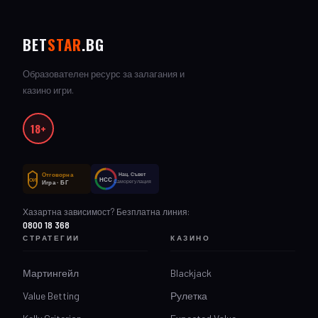
BET
STAR
.BG
Образователен ресурс за залагания и
казино игри.
18+
Отговорна
Нац. Съвет
НСС
ОИ
Саморегулация
Игра · БГ
Хазартна зависимост? Безплатна линия:
0800 18 368
СТРАТЕГИИ
КАЗИНО
Мартингейл
Blackjack
Value Betting
Рулетка