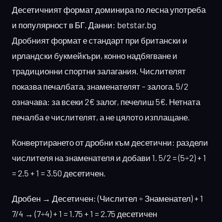
Десетичният формат доминира по лесна употреба
и популярност в БГ. Данни: betstar.bg
Дробният формат е стандарт при британски и
ирландски букмейкъри, конно надбягване и
традиционни спортни залагания. Числителят
показва печалбата, знаменателят – залога. 5/2
означава: за всеки 2€ залог, печелиш 5€. Нетната
печалба е числителят, а не цялото изплащане.
Конвертирането от дробни към десетични: раздели
числителя на знаменателя и добави 1. 5/2 = (5÷2) + 1
= 2.5 + 1 = 3.50 десетичен.
Дробен → Десетичен: (Числител ÷ Знаменател) + 1
7/4 → (7÷4) + 1 = 1.75 + 1 = 2.75 десетичен