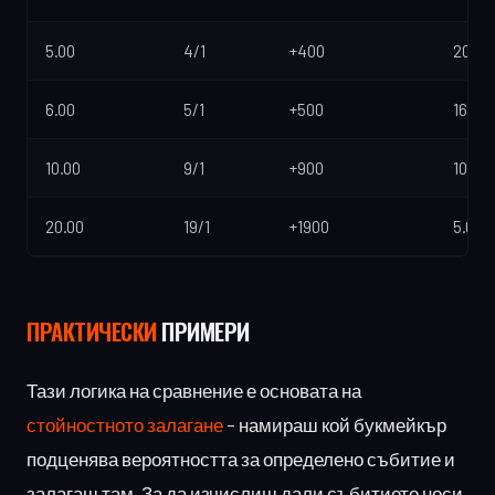
5.00
4/1
+400
20.0
6.00
5/1
+500
16.7%
10.00
9/1
+900
10.0%
20.00
19/1
+1900
5.0%
ПРАКТИЧЕСКИ
ПРИМЕРИ
Тази логика на сравнение е основата на
стойностното залагане
– намираш кой букмейкър
подценява вероятността за определено събитие и
залагаш там. За да изчислиш дали събитието носи