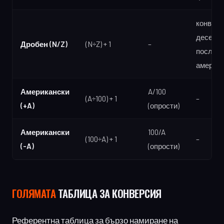
конверт
десетич
Дробен (N/Z)
(N÷Z) + 1
–
после
америка
Американски
A/100
(A÷100) + 1
–
(+A)
(опрости)
Американски
100/A
(100÷A) + 1
–
(-A)
(опрости)
ГОЛЯМАТА
ТАБЛИЦА ЗА КОНВЕРСИЯ
Референтна таблица за бързо намиране на