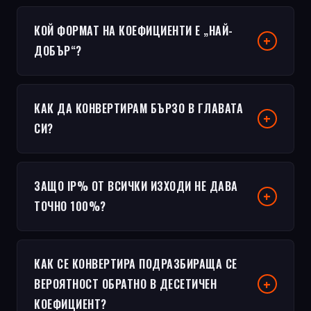
КОЙ ФОРМАТ НА КОЕФИЦИЕНТИ Е „НАЙ-
ДОБЪР“?
КАК ДА КОНВЕРТИРАМ БЪРЗО В ГЛАВАТА
СИ?
ЗАЩО IP% ОТ ВСИЧКИ ИЗХОДИ НЕ ДАВА
ТОЧНО 100%?
КАК СЕ КОНВЕРТИРА ПОДРАЗБИРАЩА СЕ
ВЕРОЯТНОСТ ОБРАТНО В ДЕСЕТИЧЕН
КОЕФИЦИЕНТ?