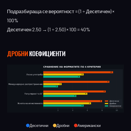
Подразбираща се вероятност = (1 ÷ Десетичен) ×
100%
Десетичен 2.50 → (1 ÷ 2.50) × 100 = 40%
ДРОБНИ
КОЕФИЦИЕНТИ
Десетични
Дробни
Американски