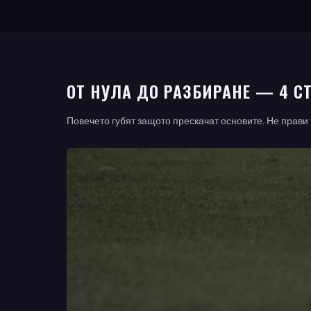
ОТ НУЛА ДО РАЗБИРАНЕ — 4 С
Повечето губят защото прескачат основите. Не прави 