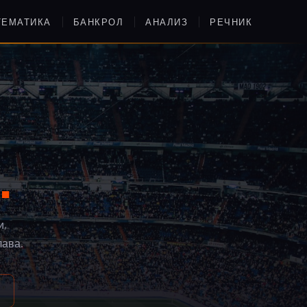
ТЕМАТИКА
БАНКРОЛ
АНАЛИЗ
РЕЧНИК
.
и,
лава.