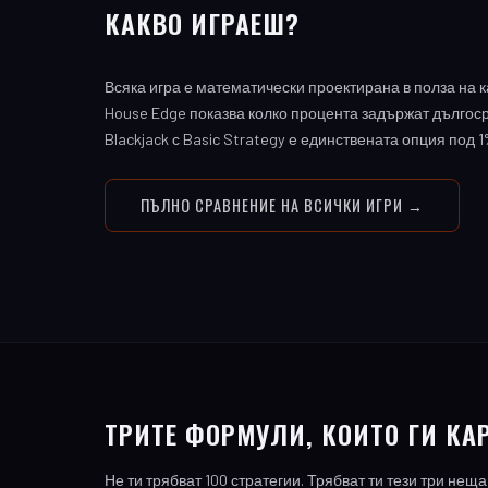
КАКВО ИГРАЕШ?
Всяка игра е математически проектирана в полза на к
House Edge показва колко процента задържат дългос
Blackjack с Basic Strategy е единствената опция под 1
ПЪЛНО СРАВНЕНИЕ НА ВСИЧКИ ИГРИ →
ТРИТЕ ФОРМУЛИ, КОИТО ГИ КА
Не ти трябват 100 стратегии. Трябват ти тези три неща