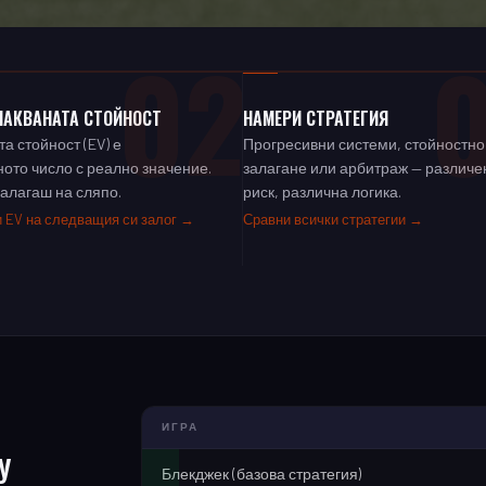
02
ЧАКВАНАТА СТОЙНОСТ
НАМЕРИ СТРАТЕГИЯ
а стойност (EV) е
Прогресивни системи, стойностно
ото число с реално значение.
залагане или арбитраж — различе
залагаш на сляпо.
риск, различна логика.
 EV на следващия си залог →
Сравни всички стратегии →
ИГРА
У
Блекджек (базова стратегия)