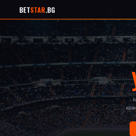
BET
STAR
.BG
М
кази