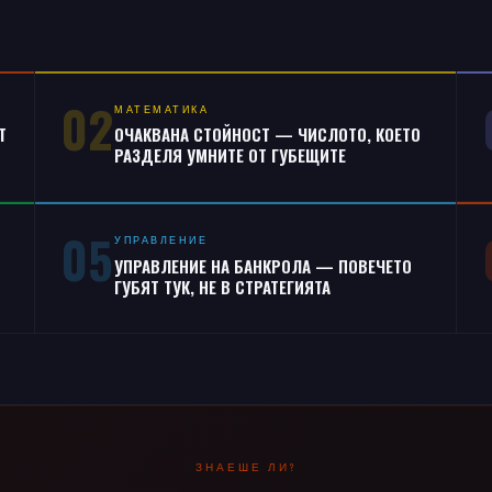
02
МАТЕМАТИКА
Т
ОЧАКВАНА СТОЙНОСТ — ЧИСЛОТО, КОЕТО
РАЗДЕЛЯ УМНИТЕ ОТ ГУБЕЩИТЕ
05
УПРАВЛЕНИЕ
УПРАВЛЕНИЕ НА БАНКРОЛА — ПОВЕЧЕТО
ГУБЯТ ТУК, НЕ В СТРАТЕГИЯТА
ЗНАЕШЕ ЛИ?