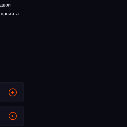
удвои
ащанията