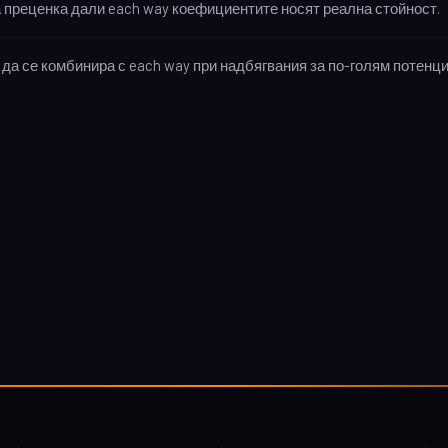
 преценка дали each way коефициентите носят реална стойност.
 да се комбинира с each way при надбягвания за по-голям потенци