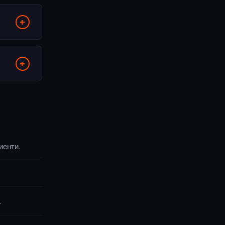
иенти.
.