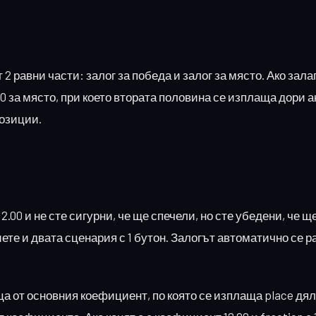
т 2 равни части: залог за победа и залог за място. Ако зала
€10 за място, при което втората половина се изплаща дори 
позиции.
.00 и не сте сигурни, че ще спечели, но сте убедени, че ще 
иете и двата сценария с 1 бутон. Залогът автоматично се р
ица от основния коефициент, по която се изплаща place дял