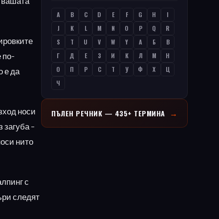
е вашата
A
B
C
D
E
F
G
H
I
J
K
L
M
N
O
P
Q
R
тировките
S
T
U
V
W
Y
А
Б
В
 по-
Г
Д
Е
З
И
К
Л
М
Н
О
П
Р
С
Т
У
Ф
Х
Ц
 е да
Ч
изход носи
→
ПЪЛЕН РЕЧНИК — 435+ ТЕРМИНА
 загуба –
носи нито
алпинг с
ъри следят