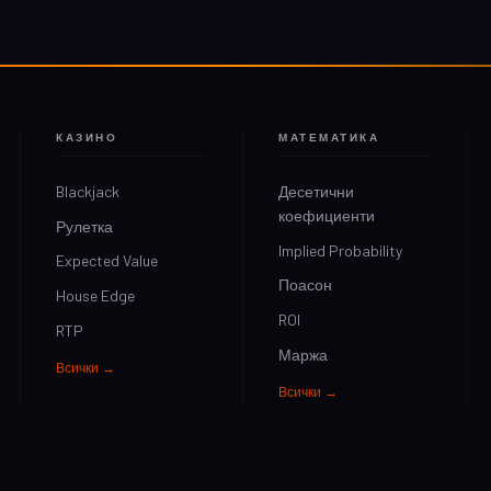
КАЗИНО
МАТЕМАТИКА
Blackjack
Десетични
коефициенти
Рулетка
Implied Probability
Expected Value
Поасон
House Edge
ROI
RTP
Маржа
Всички →
Всички →