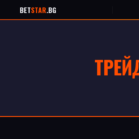
BET
STAR
.BG
ТРЕЙ