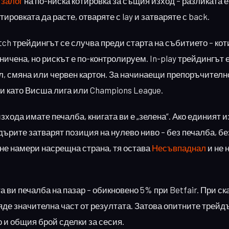
 залог
на по-ниска котировка за същия изход – разликата 
ировката да расте, отваряте с lay и затваряте с back.
tch трейдингът се случва преди старта на събитието – ко
ничена, но рискът е по-контролируем. In-play трейдингът е
л, смяна или червен картон. За начинаещи препоръчително
ри като Висша лига или Champions League.
зхода имате печалба, книгата ви е „зелена“. Ако единият 
дърите затварят позиция на нулево ниво – без печалба, без
и не намери насрещна страна, тя остава
Несъвпаднал
и не 
а ви печалба на пазар – обикновено 5% при Betfair. При ск
де значителна част от резултата. Затова опитните трейд
о и общия брой сделки за сесия.