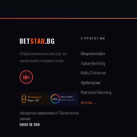
BET
STAR
.BG
СТРАТЕГИИ
Мартингейл
Образователен ресурс за
залагания и казино игри.
Value Betting
Kelly Criterion
18+
Арбитраж
Matched Betting
Отговорна
Нац. Съвет
НСС
ОИ
Саморегулация
Игра · БГ
Всички →
Хазартна зависимост? Безплатна
линия:
0800 18 368