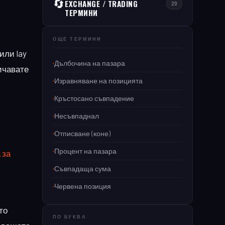
🔄
EXCHANGE / TRADING
20
ТЕРМИНИ
ОЩЕ ТЕРМИНИ
или lay
Дълбочина на пазара
ничавате
Изравняване на позицията
Кръстосано съвпадение
Несъвпаднал
Отписване (коне)
Процент на пазара
 за
Съвпадаща сума
Червена позиция
то
ПО БУКВА