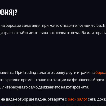
ОВИЯ)?
 на борса за залагания, при която отваряте позиция с back 
ди края на събитието – така заключвате печалба или огра
нията. При trading залагате срещу други играчи на
борса
ат в реално време – точно като акции на финансова борса.
. Интересува го само движението на котировката.
 на даден отбор ще падне, отваряте с
back залог
сега, дока