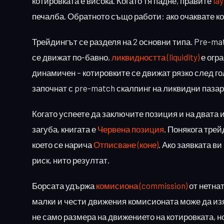
котировката е висока. Когато тя падне, правите
lay
печалба. Обратното също работи: ако очаквате кот
Трейдингът се разделя на 2 основни типа. Pre-ma
се движат по-бавно,
ликвидността (liquidity)
е огра
динамичен – котировките се движат рязко след го
започнат с pre-match скалпинг на ликвидни паза
Когато успеете да заключите позиция и на двата и
загуба, книгата е
Червена позиция
. Понякога трей
което се нарича
Отписване (коне)
. Ако заявката в
риск, нито резултат.
Борсата удържа
комисиона (commission)
от нетнат
малки и чести движения комисионата може да изя
не само размера на движението на котировката, н