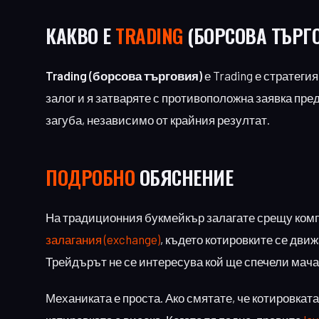
КАКВО Е
TRADING
(БОРСОВА ТЪРГ
Trading (борсова търговия)
е Trading е стратегия
залог и я затваряте с противоположна заявка пре
загуба, независимо от крайния резултат.
ПОДРОБНО
ОБЯСНЕНИЕ
На традиционния букмейкър залагате срещу компа
залагания (exchange)
, където котировките се движ
Трейдърът не се интересува кой ще спечели мача
Механиката е проста. Ако смятате, че котировката