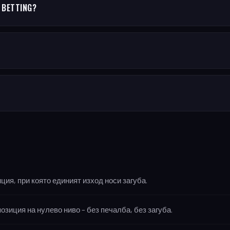
 BETTING?
ция, при която единият изход носи загуба.
озиция на нулево ниво – без печалба, без загуба.