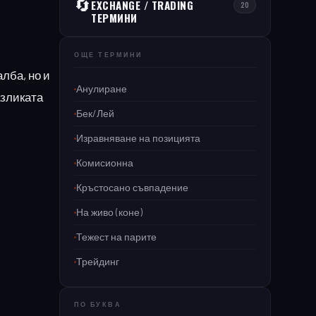
🔄
EXCHANGE / TRADING
20
ТЕРМИНИ
ОЩЕ ТЕРМИНИ
лба, но и
Анулиране
азликата
Бек/Лей
Изравняване на позицията
Комисионна
Кръстосано съвпадение
На живо (коне)
Тежест на парите
Трейдинг
ПО БУКВА