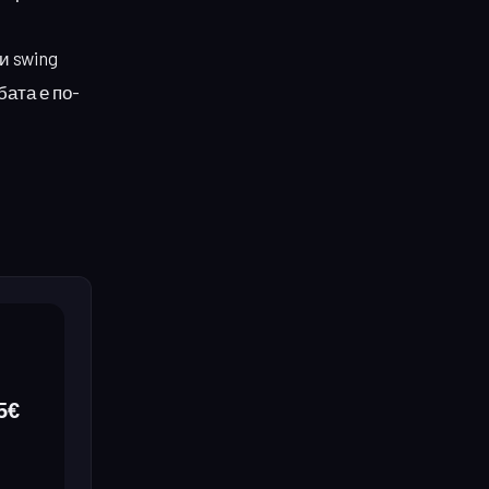
и swing
бата е по-