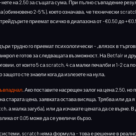
-нете на 2.50 за същата сума. При пълно съвпадение резу
 (обикновено 2-5%), което означава, че технически scratc
 трейдърите приемат всичко в диапазона от -€0.50 до +€0.
ъри трудно го приемат психологически – „влязох в търгов
анкрол е готов за следващата възможност. На Betfair и др
овии, от които 5 са scratch, 4 са малки печалби и 1-2 са п
защото сте знаели кога да излезете на нула.
ъвпаднал
. Ако поставите насрещен залог на цена 2.50, но 
с на старата цена, заявката остава висяща. Трябва или да 
tch, а малка загуба), или да изчакате цената да се върне. 
лика от 0.05 може да се увеличи бързо.
системи, scratch няма формула – това е решение в реално