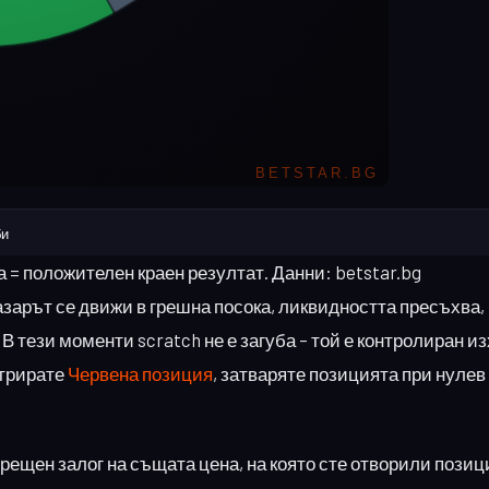
би
ба = положителен краен резултат. Данни: betstar.bg
азарът се движи в грешна посока, ликвидността пресъхва,
В тези моменти scratch не е загуба – той е контролиран из
стрирате
Червена позиция
, затваряте позицията при нулев
срещен залог на същата цена, на която сте отворили позиц