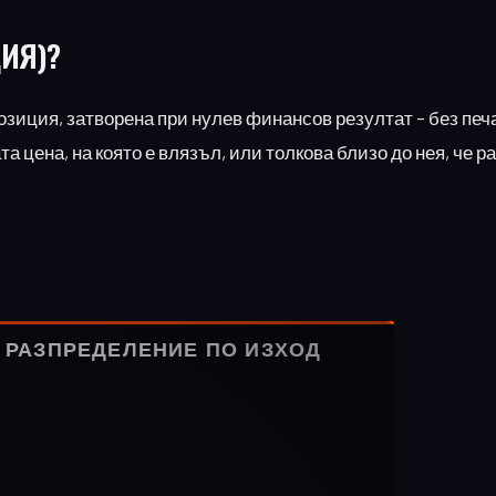
ИЯ)?
позиция, затворена при нулев финансов резултат – без печа
а цена, на която е влязъл, или толкова близо до нея, че р