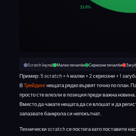
Scratch (нула)
Малки печалби
Сериозни печалби
Загу
Пример: 5 scratch + 4 малки + 2 сериозни + 1 загу
В
Трейдинг
нещата рядко вървят точно по план. П
просто сте влезли в позиция преди важна новина. 
Вместо да чакате нещата да се влошат и да реги
запазвате банкрола си непокътнат.
Технически scratch се постига като поставите на