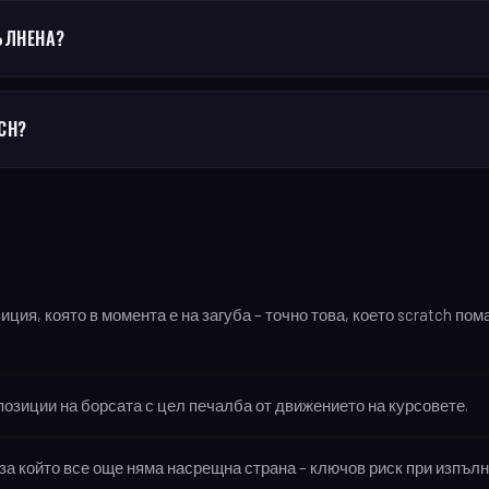
ЪЛНЕНА?
CH?
ция, която в момента е на загуба – точно това, което scratch пом
 позиции на борсата с цел печалба от движението на курсовете.
 за който все още няма насрещна страна – ключов риск при изпъл