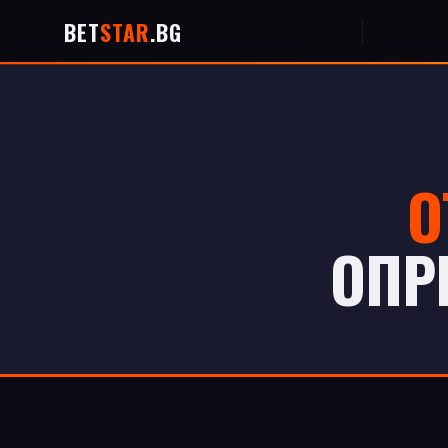
BET
STAR
.BG
О
ОПР