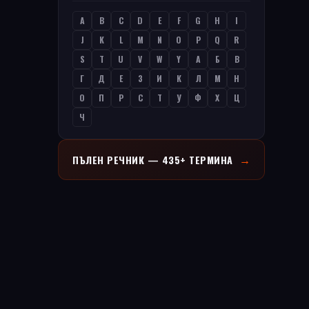
A
B
C
D
E
F
G
H
I
J
K
L
M
N
O
P
Q
R
S
T
U
V
W
Y
А
Б
В
Г
Д
Е
З
И
К
Л
М
Н
О
П
Р
С
Т
У
Ф
Х
Ц
Ч
→
ПЪЛЕН РЕЧНИК — 435+ ТЕРМИНА