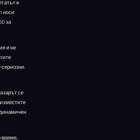
лтатът е
h носи
50 за
ия и не
угите
о-сериозни.
пазарът се
я изместите
В динамичен
 време,