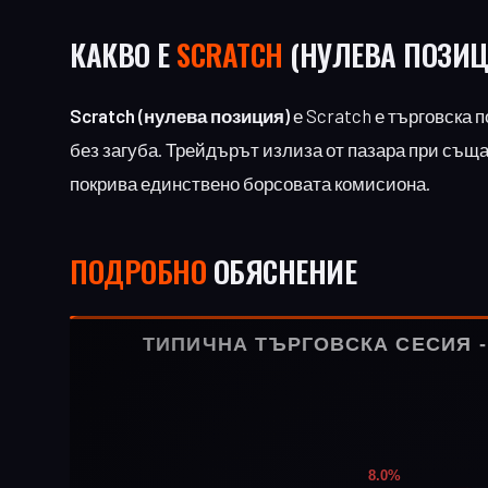
КАКВО Е
SCRATCH
(НУЛЕВА ПОЗИЦ
Scratch (нулева позиция)
е Scratch е търговска 
без загуба. Трейдърът излиза от пазара при същат
покрива единствено борсовата комисиона.
ПОДРОБНО
ОБЯСНЕНИЕ