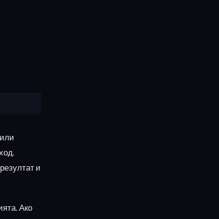
 или
ход.
 резултат и
ията. Ако