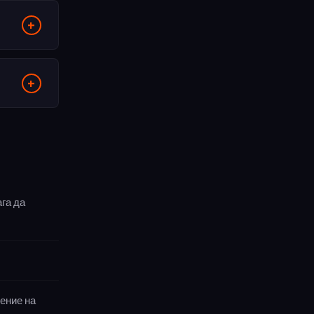
ага да
нение на