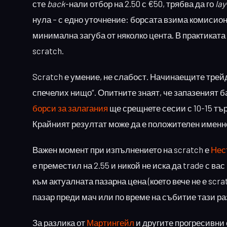
сте
back
-нали отбор на 2.50 с €50, трябва да го
lay
нула – с едно уточнение: борсата взима комисиона
минимална загуба от няколко цента. В практиката
scratch.
Scratch е умение, не слабост. Начинаещите трейд
спечелих нищо“. Опитните знаят, че запазеният б
борси за залагания
ще срещнете сесии с 10-15 търг
Крайният резултат може да е положителен именно 
Важен момент при изпълнението на scratch е
Нес
е преместил на 2.55 и никой не иска да trade с ва
към актуалната пазарна цена (което вече не е scra
пазар преди мач или по време на събитие тази раз
За разлика от
Мартингейл
и другите прогресивни 