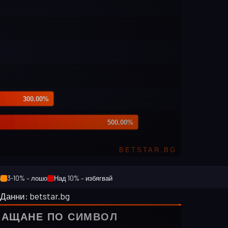
о
3-10% – лошо
Над 10% – избягвай
Данни: betstar.bg