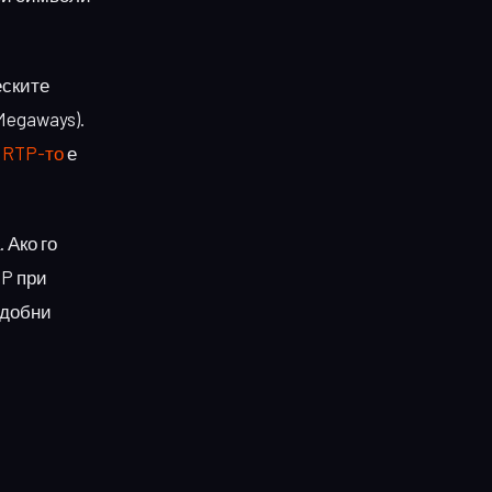
еските
Megaways).
о
RTP-то
е
 Ако го
TP при
одобни