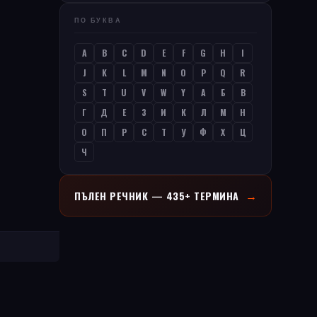
ПО БУКВА
A
B
C
D
E
F
G
H
I
J
K
L
M
N
O
P
Q
R
S
T
U
V
W
Y
А
Б
В
Г
Д
Е
З
И
К
Л
М
Н
О
П
Р
С
Т
У
Ф
Х
Ц
Ч
→
ПЪЛЕН РЕЧНИК — 435+ ТЕРМИНА