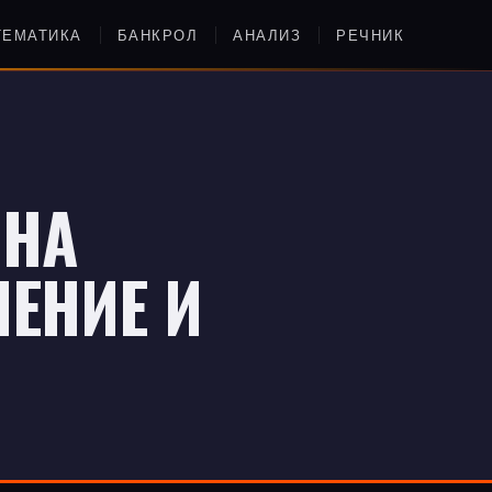
ТЕМАТИКА
БАНКРОЛ
АНАЛИЗ
РЕЧНИК
 НА
ЕНИЕ И