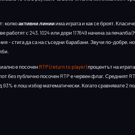
т: колко
активни линии
има играта и как се броят. Класич
 работят с 243, 1024 или дори 117649 начина за печалба (
ния – стига да са на съседни барабани. Звучи по-добре, н
лби.
циално е посочен
RTP (return to player)
процентът на играта.
Слот без публично посочен RTP е червен флаг. Средният R
од 93% е лош избор математически. Когато сравнявате 2 п