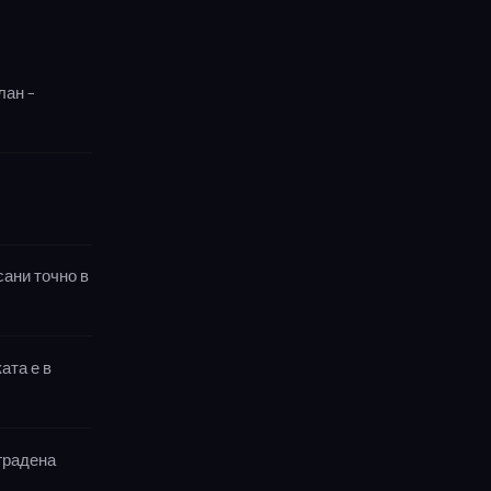
лан –
сани точно в
ата е в
вградена