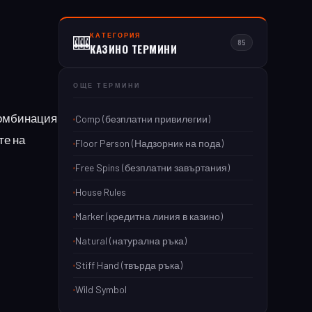
КАТЕГОРИЯ
🎰
85
КАЗИНО ТЕРМИНИ
ОЩЕ ТЕРМИНИ
 комбинация
Comp (безплатни привилегии)
те на
Floor Person (Надзорник на пода)
Free Spins (безплатни завъртания)
House Rules
Marker (кредитна линия в казино)
Natural (натурална ръка)
Stiff Hand (твърда ръка)
Wild Symbol