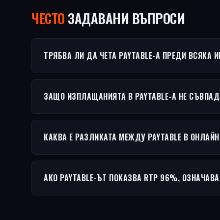
ЧЕСТO
ЗАДАВАНИ ВЪПРОСИ
ТРЯБВА ЛИ ДА ЧЕТА PAYTABLE-А ПРЕДИ ВСЯКА И
ЗАЩО ИЗПЛАЩАНИЯТА В PAYTABLE-А НЕ СЪВПАД
КАКВА Е РАЗЛИКАТА МЕЖДУ PAYTABLE В ОНЛАЙН
АКО PAYTABLE-ЪТ ПОКАЗВА RTP 96%, ОЗНАЧАВА