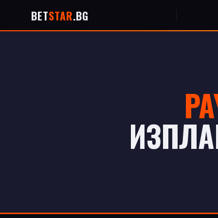
BET
STAR
.BG
PA
ИЗПЛА