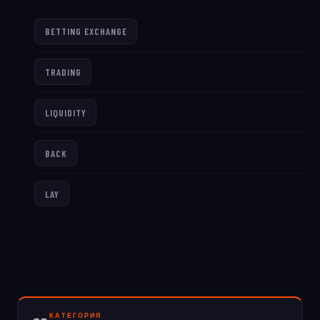
BETTING EXCHANGE
TRADING
LIQUIDITY
BACK
LAY
КАТЕГОРИЯ