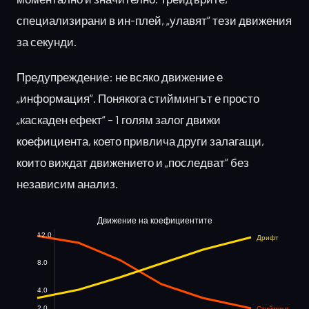
специализирани в ин-плей, „улавят“ тези движения
за секунди.
Предупреждение: не всяко движение е
„информация“. Понякога стиймингът е просто
„каскаден ефект“ – 1 голям залог движи
коефициента, което привлича други залагащи,
които виждат движението и „последват“ без
независим анализ.