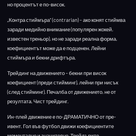
но процентът е по-висок.
„Контра стиймъра“ (contrarian) – ако конят стиймва
заради медийно внимание (популярен жокей,
известен треньор), но не заради реална форма,
коефициентът може да е подценен. Лейни
стиймъра и бекни дрифтъра.
Трейдинг на движението – бекни при висок
коефициент (преди стийминг), лейни при нисък
(след стийминг). Печалба от движението, не от
резултата. Чист трейдинг.
Ин-плей движение е по-ДРАМАТИЧНО от пре-
ивент. Гол във футбол движи коефициентите
моментално и значително. Трейдърите,