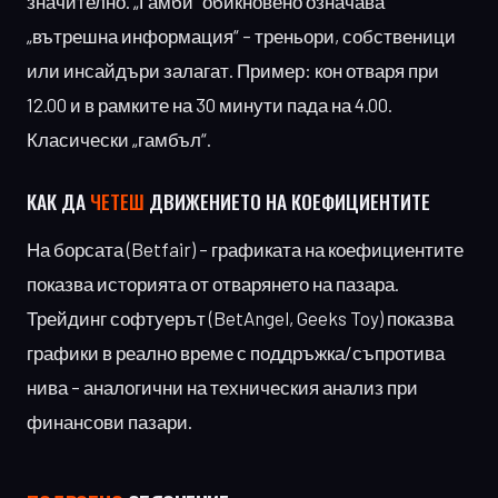
значително. „Гамби“ обикновено означава
„вътрешна информация“ – треньори, собственици
или инсайдъри залагат. Пример: кон отваря при
12.00 и в рамките на 30 минути пада на 4.00.
Класически „гамбъл“.
КАК ДА
ЧЕТЕШ
ДВИЖЕНИЕТО НА КОЕФИЦИЕНТИТЕ
На борсата (Betfair) – графиката на коефициентите
показва историята от отварянето на пазара.
Трейдинг софтуерът (BetAngel, Geeks Toy) показва
графики в реално време с поддръжка/съпротива
нива – аналогични на техническия анализ при
финансови пазари.