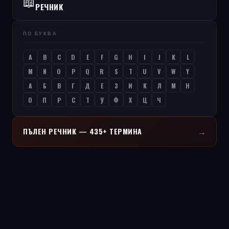
📖
РЕЧНИК
ПО БУКВА
A
B
C
D
E
F
G
H
I
J
K
L
M
N
O
P
Q
R
S
T
U
V
W
Y
А
Б
В
Г
Д
Е
З
И
К
Л
М
Н
О
П
Р
С
Т
У
Ф
Х
Ц
Ч
→
ПЪЛЕН РЕЧНИК — 435+ ТЕРМИНА