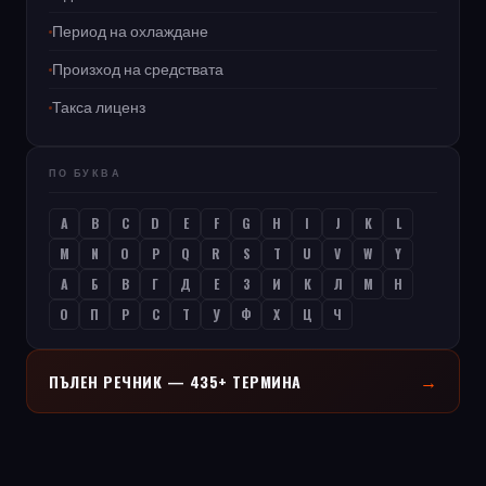
Период на охлаждане
Произход на средствата
Такса лиценз
ПО БУКВА
A
B
C
D
E
F
G
H
I
J
K
L
M
N
O
P
Q
R
S
T
U
V
W
Y
А
Б
В
Г
Д
Е
З
И
К
Л
М
Н
О
П
Р
С
Т
У
Ф
Х
Ц
Ч
→
ПЪЛЕН РЕЧНИК — 435+ ТЕРМИНА