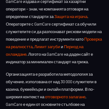
GamCare издава и сертификат за хазартни
оператори – знак, че компанията отговаря на
определени стандарти за
Защита на играча
.
Операторите с GamCare сертификат са обучили
служителите си да разпознават рискови модели на
поведение и предлагат инструменти като
Проверка
на реалността
,
Лимит загуби
и
Период на
охлаждане
. Логото на GamCare на даден сайт е
индикатор за минимален стандарт на грижа.
Организацията е разработила методология за
обучение, използвана от над 30 000 служители в
казина, букмейкъри и онлайн платформи. В по-
широкия контекст на
отговорното залагане
,
GamCare е един от основните стълбове на