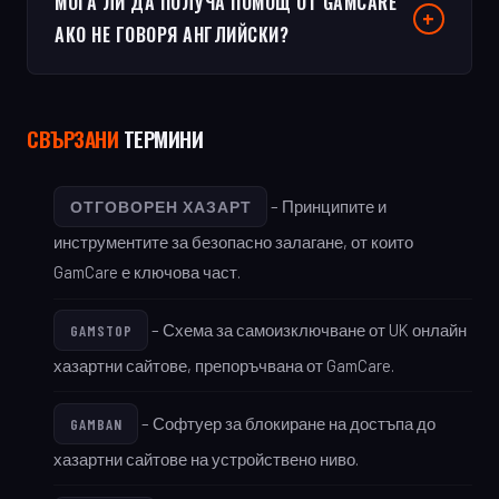
МОГА ЛИ ДА ПОЛУЧА ПОМОЩ ОТ GAMCARE
АКО НЕ ГОВОРЯ АНГЛИЙСКИ?
СВЪРЗАНИ
ТЕРМИНИ
– Принципите и
ОТГОВОРЕН ХАЗАРТ
инструментите за безопасно залагане, от които
GamCare е ключова част.
– Схема за самоизключване от UK онлайн
GAMSTOP
хазартни сайтове, препоръчвана от GamCare.
– Софтуер за блокиране на достъпа до
GAMBAN
хазартни сайтове на устройствено ниво.