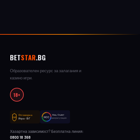
BET
STAR
.BG
Образователен ресурс за залагания и
казино игри.
18+
Отговорна
Нац. Съвет
НСС
ОИ
Саморегулация
Игра · БГ
Хазартна зависимост? Безплатна линия:
0800 18 368