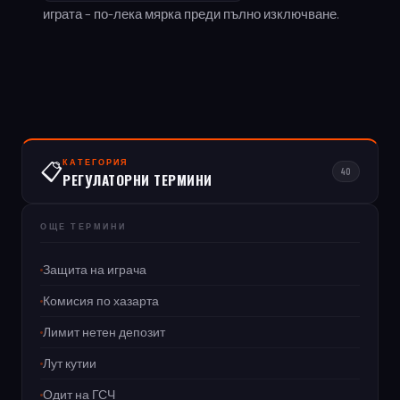
играта – по-лека мярка преди пълно изключване.
КАТЕГОРИЯ
📋
40
РЕГУЛАТОРНИ ТЕРМИНИ
ОЩЕ ТЕРМИНИ
Защита на играча
Комисия по хазарта
Лимит нетен депозит
Лут кутии
Одит на ГСЧ