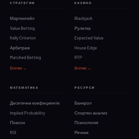
СТРАТЕГИИ
КАЗИНО
Мартингейл
Blackjack
Value Betting
Рулетка
Kelly Criterion
Expected Value
Арбитраж
House Edge
Matched Betting
RTP
Всички →
Всички →
МАТЕМАТИКА
РЕСУРСИ
Десетични коефициенти
Банкрол
Implied Probability
Спортен анализ
Поасон
Психология
ROI
Речник