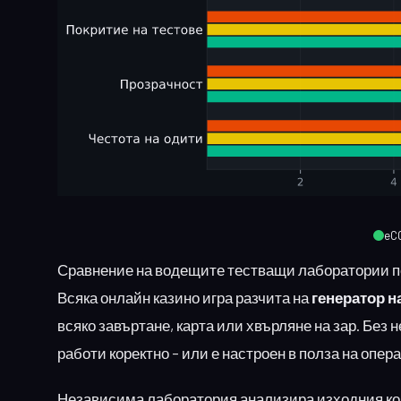
eC
Сравнение на водещите тестващи лаборатории по
Всяка онлайн казино игра разчита на
генератор н
всяко завъртане, карта или хвърляне на зар. Без
работи коректно – или е настроен в полза на опе
Независима лаборатория анализира изходния код