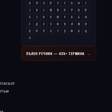
A
B
C
D
E
F
G
H
I
J
K
L
M
N
O
P
Q
R
S
T
U
V
W
Y
А
Б
В
Г
Д
Е
З
И
К
Л
М
Н
О
П
Р
С
Т
У
Ф
Х
Ц
Ч
→
ПЪЛЕН РЕЧНИК — 435+ ТЕРМИНА
лтата от
ритъм
на