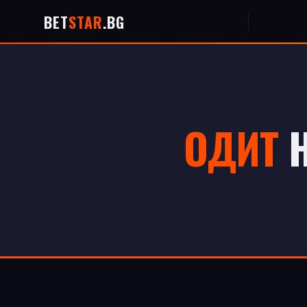
BET
STAR
.BG
ОДИТ
Н