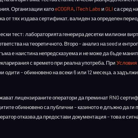
ания. Организации като
eCOGRA
,
iTech Labs
и
GLI
са сред н
а от тях издава сертификат, валиден за определен перио
чески тест: лабораторията генерира десетки милиони вир
ветства на теоретичното. Второ – анализ на seed и ентро
тъма е наистина непредсказуема и не може да бъде мани
 декларирания с времето при реална употреба. При
Условия 
 одити – обикновено на всеки 6 или 12 месеца, а задължи
жават лицензираните оператори да преминат RNG серти
итите обикновено са публични – казиното е длъжно да ги 
ператор отказва да предостави документация – това е сигн