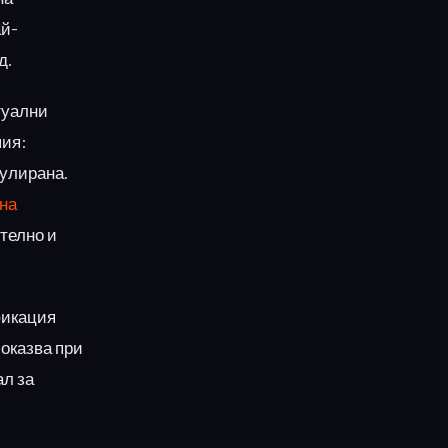
ай-
д.
туални
пия:
пулирана.
на
телно и
фикация
показва при
ал за