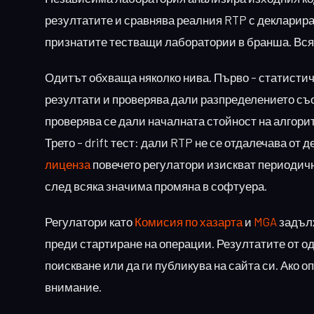
резултатите и сравнява реалния RTP с декларир
признатите тестващи лаборатории в бранша. Всяк
Одитът обхваща няколко нива. Първо – статисти
резултати и проверява дали разпределението съот
проверява се дали началната стойност на алгори
Трето – drift тест: дали RTP не се отдалечава от
лиценза
повечето регулатори изискват периодични
след всяка значима промяна в софтуера.
Регулатори като
Комисия по хазарта
и
MGA
задъл
преди стартиране на операции. Резултатите от од
поискване или да ги публикува на сайта си. Ако о
внимание.