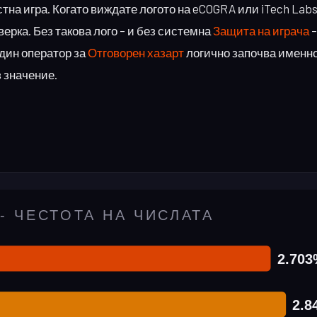
тна игра. Когато виждате логото на eCOGRA или iTech Labs
ерка. Без такова лого – и без системна
Защита на играча
–
един оператор за
Отговорен хазарт
логично започва именно
з значение.