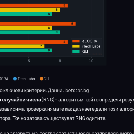
OGRA
iTech Labs
GLI
 ключови критерии. Данни: betstar.bg
а случайни числа
(RNG) – алгоритъм, който определя резу
 независима проверка нямате как да знаете дали този алго
ратора. Точно затова съществуват RNG одитите.
 на алгоритъма, тества статистически разпределението 