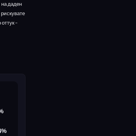
 на даден
 рискувате
 оттук –