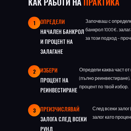
КАК РАБОТИ НА
ПРАКТИКА
ОПРЕДЕЛИ
Започваш с определе
1
банкрол 1000€, зала
НАЧАЛЕН БАНКРОЛ
за този подход – про
И ПРОЦЕНТ НА
ЗАЛАГАНЕ
ИЗБЕРИ
Определи каква част от
2
(пълно реинвестиране),
ПРОЦЕНТ НА
процент по твой избор.
РЕИНВЕСТИРАНЕ
ПРЕИЗЧИСЛЯВАЙ
След всеки залог
3
залог като процен
ЗАЛОГА СЛЕД ВСЕКИ
РУНД