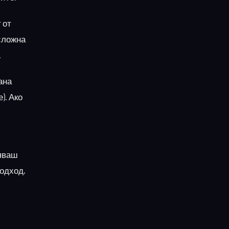
 от
(сложна
.
ана
). Ако
ляваш
подход,