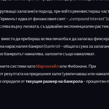
рупващо залагане) е подход, при който реинвестираш част
ерминът идва от финансовия свят – „compound interest“ 
ислява върху лихвата, създавайки експоненциален растеж
а: вместо да прибираш всяка печалба и да залагаш фиксир
а нарасналия банкрол (bankroll – общата сума за залагане
 Ако банкролът намалява, залозите също намаляват.
вните системи като
Мартингейл
или Фибоначи. При
 от резултата на предишния залог (увеличаваш или нама
е определя от
текущия размер на банкрола
– процентен 