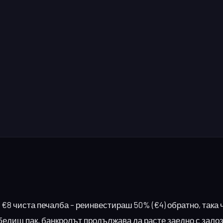
€8 чиста печалба – реинвестираш 50% (€4) обратно, така 
обедиш пак, банкролът продължава да расте заедно с залоз