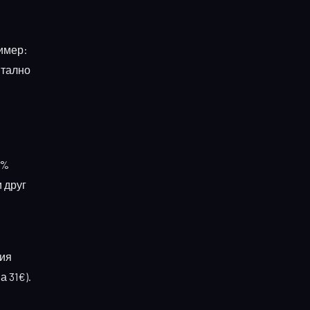
ример:
нтално
0%
 друг
вия
а 31€).