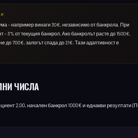
ЗИ
ма – например винаги 30€, независимо от банкрола. При
 – 3% от текущия банкрол. Ако банкролът расте до 1500€,
е до 700€, залогът спада до 21€. Тази адаптивност е
ЛНИ ЧИСЛА
ициент 2.00, начален банкрол 1000€ и еднакви резултати (