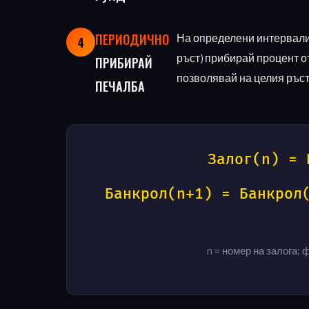
ПЕРИОДИЧНО
На определени интервали 
4
ръст) прибирай процент от
ПРИБИРАЙ
позволявай на целия ръст 
ПЕЧАЛБА
Залог(n) = 
Банкрол(n+1) = Банкрол
n = номер на залога; 