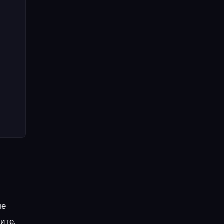
че
ите.