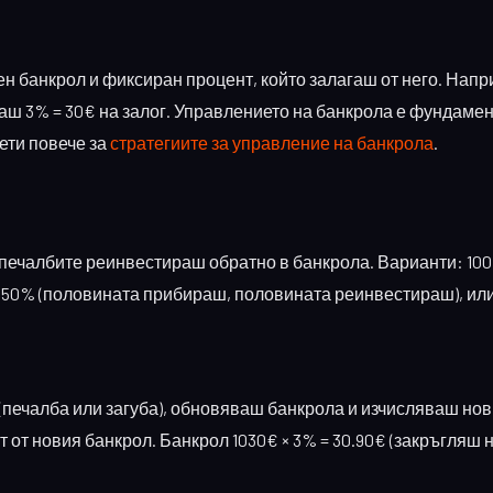
н банкрол и фиксиран процент, който залагаш от него. Нап
гаш 3% = 30€ на залог. Управлението на банкрола е фундаме
чети повече за
стратегиите за управление на банкрола
.
 печалбите реинвестираш обратно в банкрола. Варианти: 10
 50% (половината прибираш, половината реинвестираш), или
 (печалба или загуба), обновяваш банкрола и изчисляваш но
т от новия банкрол. Банкрол 1030€ × 3% = 30.90€ (закръгляш н