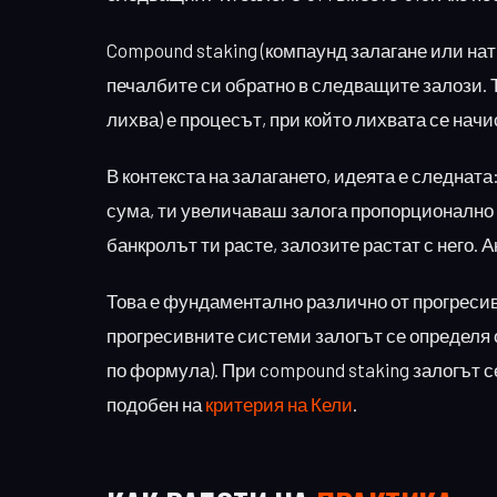
Compound staking (компаунд залагане или нат
печалбите си обратно в следващите залози. Т
лихва) е процесът, при който лихвата се нач
В контекста на залагането, идеята е следнат
сума, ти увеличаваш залога пропорционално н
банкролът ти расте, залозите растат с него.
Това е фундаментално различно от прогреси
прогресивните системи залогът се определя
по формула). При compound staking залогът с
подобен на
критерия на Кели
.