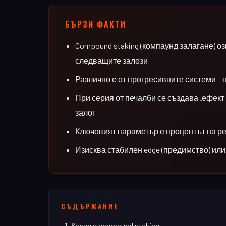
БЪРЗИ
ФАКТИ
Compound staking (компаунд залагане) о
следващите залози
Различно е от прогресивните системи –
При серия от печалби се създава „ефект
залог
Ключовият параметър е процентът на ре
Изисква стабилен edge (предимство) или
СЪДЪРЖАНИЕ
Какво е compound staking