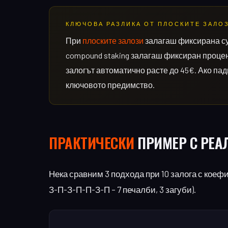
КЛЮЧОВА РАЗЛИКА ОТ ПЛОСКИТЕ ЗАЛО
При
плоските залози
залагаш фиксирана су
compound staking залагаш фиксиран процент
залогът автоматично расте до 45€. Ако падн
ключовото предимство.
ПРАКТИЧЕСКИ
ПРИМЕР С РЕА
Нека сравним 3 подхода при 10 залога с коеф
З-П-З-П-П-З-П – 7 печалби, 3 загуби).