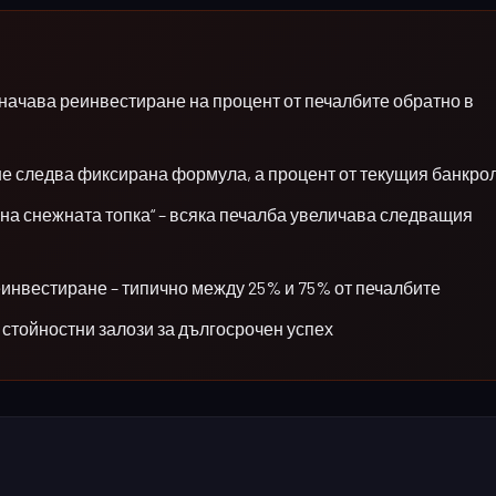
значава реинвестиране на процент от печалбите обратно в
 не следва фиксирана формула, а процент от текущия банкро
 на снежната топка“ – всяка печалба увеличава следващия
инвестиране – типично между 25% и 75% от печалбите
 стойностни залози за дългосрочен успех