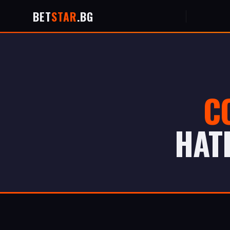
BET
STAR
.BG
C
НАТ