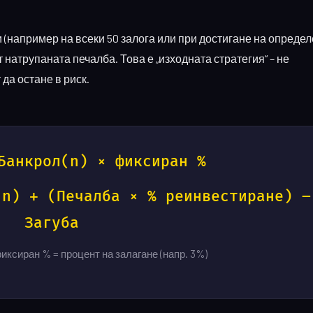
(например на всеки 50 залога или при достигане на определ
 натрупаната печалба. Това е „изходната стратегия“ – не
да остане в риск.
Банкрол(n) × фиксиран %
(n) + (Печалба × % реинвестиране) –
Загуба
фиксиран % = процент на залагане (напр. 3%)