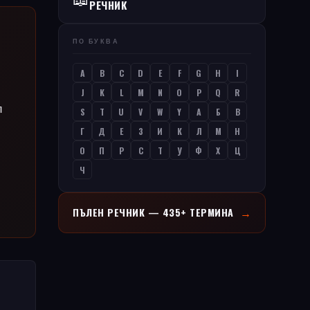
РЕЧНИК
ПО БУКВА
A
B
C
D
E
F
G
H
I
J
K
L
M
N
O
P
Q
R
л
S
T
U
V
W
Y
А
Б
В
Г
Д
Е
З
И
К
Л
М
Н
О
П
Р
С
Т
У
Ф
Х
Ц
Ч
→
ПЪЛЕН РЕЧНИК — 435+ ТЕРМИНА