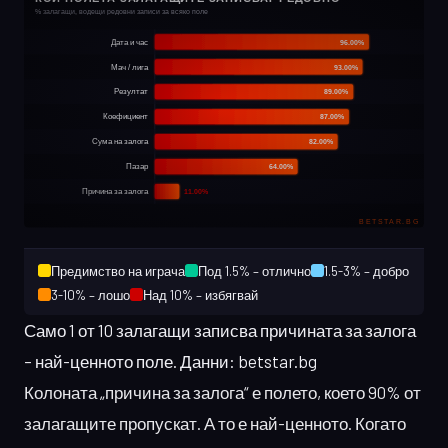
Предимство на играча
Под 1.5% – отлично
1.5-3% – добро
3-10% – лошо
Над 10% – избягвай
Само 1 от 10 залагащи записва причината за залога
– най-ценното поле. Данни: betstar.bg
Колоната „причина за залога“ е полето, което 90% от
залагащите пропускат. А то е най-ценното. Когато