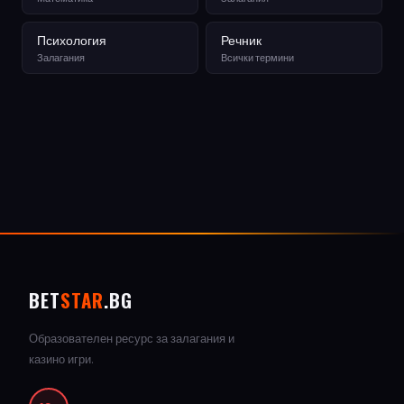
Психология
Речник
Залагания
Всички термини
BET
STAR
.BG
Образователен ресурс за залагания и
казино игри.