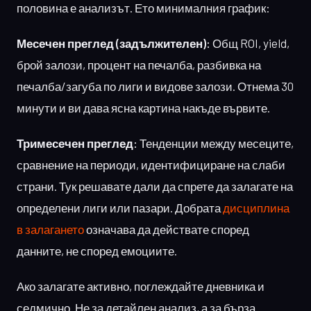
половина е анализът. Ето минималния график:
Месечен преглед (задължителен):
Общ ROI, yield,
брой залози, процент на печалба, разбивка на
печалба/загуба по лиги и видове залози. Отнема 30
минути и ви дава ясна картина накъде вървите.
Тримесечен преглед:
Тенденции между месеците,
сравнение на периоди, идентифициране на слаби
страни. Тук решавате дали да спрете да залагате на
определени лиги или пазари. Добрата
дисциплина
в залагането
означава да действате според
данните, не според емоциите.
Ако залагате активно, поглеждайте дневника и
седмично. Не за детайлен анализ, а за бърза