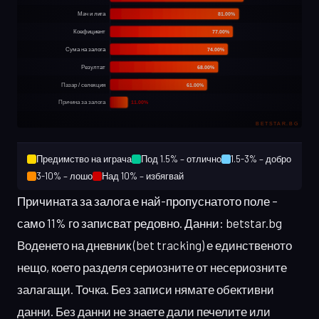
Предимство на играча
Под 1.5% – отлично
1.5-3% – добро
3-10% – лошо
Над 10% – избягвай
Причината за залога е най-пропуснатото поле –
само 11% го записват редовно. Данни: betstar.bg
Воденето на дневник (bet tracking) е единственото
нещо, което разделя сериозните от несериозните
залагащи. Точка. Без записи нямате обективни
данни. Без данни не знаете дали печелите или