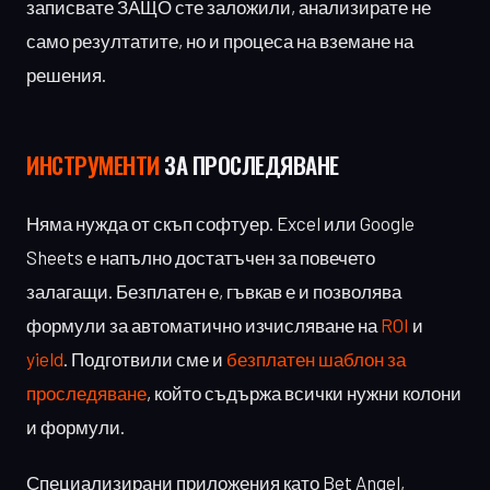
записвате ЗАЩО сте заложили, анализирате не
само резултатите, но и процеса на вземане на
решения.
ИНСТРУМЕНТИ
ЗА ПРОСЛЕДЯВАНЕ
Няма нужда от скъп софтуер. Excel или Google
Sheets е напълно достатъчен за повечето
залагащи. Безплатен е, гъвкав е и позволява
формули за автоматично изчисляване на
ROI
и
yield
. Подготвили сме и
безплатен шаблон за
проследяване
, който съдържа всички нужни колони
и формули.
Специализирани приложения като Bet Angel,