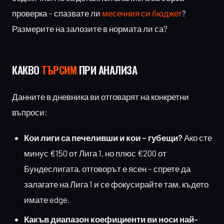
проверка – спазвате ли
месечния си бюджет
?
Размерите на залозите в нормата ли са?
КАКВО
ТЪРСИМ
ПРИ АНАЛИЗА
Данните в дневника ви отговарят на конкретни
въпроси:
Кои лиги са печеливши и кои – губещи?
Ако сте
минус €150 от Лига 1, но плюс €200 от
Бундеслигата, отговорът е ясен – спрете да
залагате на Лига 1 и се фокусирайте там, където
имате edge.
Какъв диапазон коефициенти ви носи най-