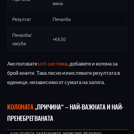
мача
Резултат
Печалба
Печалба/
+€8.50
загуба
Ако ползвате
unit система
, добавете и колона за
брой юнити. Така лесно изчислявате резултата в
единици, независимо от сумата на залога.
КОЛОНАТА
„ПРИЧИНА“ – НАЙ-ВАЖНАТА И НАЙ-
ПРЕНЕБРЕГВАНАТА