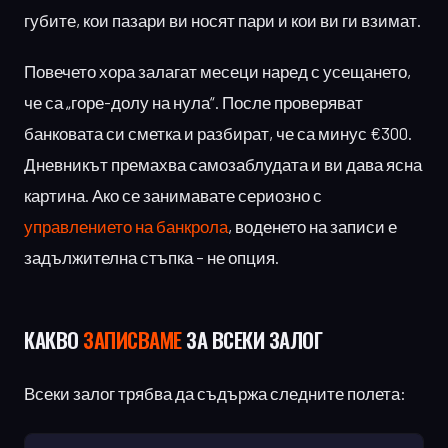
губите, кои пазари ви носят пари и кои ви ги взимат.
Повечето хора залагат месеци наред с усещането,
че са „горе-долу на нула“. После проверяват
банковата си сметка и разбират, че са минус €300.
Дневникът премахва самозаблудата и ви дава ясна
картина. Ако се занимавате сериозно с
управлението на банкрола
, воденето на записи е
задължителна стъпка – не опция.
КАКВО
ЗАПИСВАМЕ
ЗА ВСЕКИ ЗАЛОГ
Всеки залог трябва да съдържа следните полета: