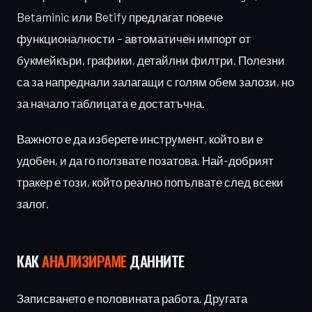
Betaminic или Betify предлагат повече
функционалности – автоматичен импорт от
букмейкъри, графики, детайлни филтри. Полезни
са за напреднали залагащи с голям обем залози, но
за начало таблицата е достатъчна.
Важното е да изберете инструмент, който ви е
удобен, и да го ползвате позатова. Най-добрият
тракер е този, който реално попълвате след всеки
залог.
КАК
АНАЛИЗИРАМЕ
ДАННИТЕ
Записването е половината работа. Другата