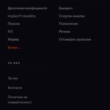
Десетични коефициенти
Банкрол
Implied Probability
Спортен анализ
Поасон
Психология
ROI
Речник
Маржа
Отговорно залагане
Всички →
ЗА НАС
За нас
Контакти
Политика за
поверителност