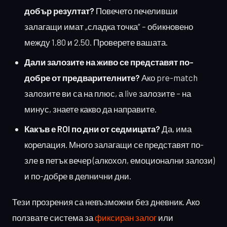
добър резултат?
Повечето печеливши
залагащи имат „сладка точка“ – обикновено
между 1.80 и 2.50. Проверете вашата.
Дали залозите на живо се представят по-
добре от предварителните?
Ако pre-match
залозите ви са на плюс, а live залозите – на
минус, знаете какво да направите.
Какъв е ROI по дни от седмицата?
Да, има
корелация. Много залагащи се представят по-
зле в петък вечер (алкохол, емоционални залози)
и по-добре в делнични дни.
Тези прозрения са невъзможни без дневник. Ако
ползвате система за
фиксиран залог
или