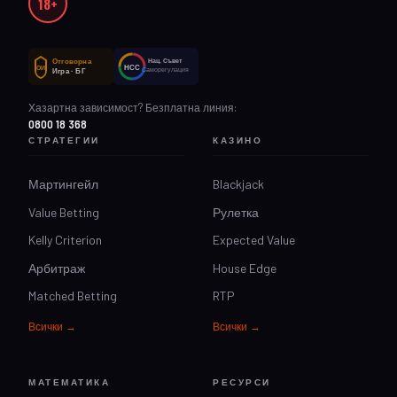
18+
Отговорна
Нац. Съвет
НСС
ОИ
Саморегулация
Игра · БГ
Хазартна зависимост? Безплатна линия:
0800 18 368
СТРАТЕГИИ
КАЗИНО
Мартингейл
Blackjack
Value Betting
Рулетка
Kelly Criterion
Expected Value
Арбитраж
House Edge
Matched Betting
RTP
Всички →
Всички →
МАТЕМАТИКА
РЕСУРСИ