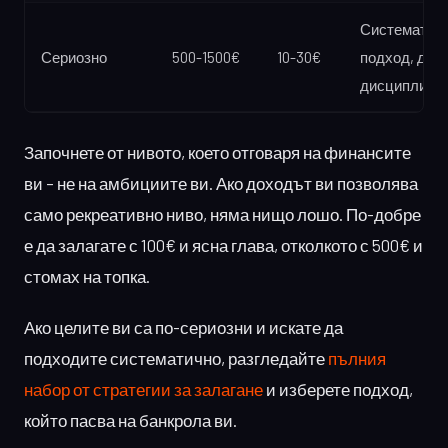
Систематич
Сериозно
500-1500€
10-30€
подход, днев
дисциплина
Започнете от нивото, което отговаря на финансите
ви – не на амбициите ви. Ако доходът ви позволява
само рекреативно ниво, няма нищо лошо. По-добре
е да залагате с 100€ и ясна глава, отколкото с 500€ и
стомах на топка.
Ако целите ви са по-сериозни и искате да
подходите систематично, разгледайте
пълния
набор от стратегии за залагане
и изберете подход,
който пасва на банкрола ви.