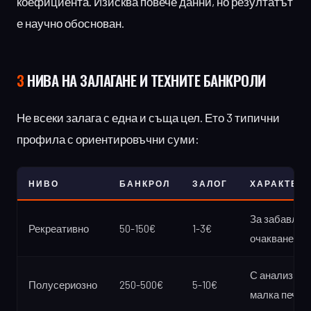
коефициента. Изисква повече данни, но резултатът
е научно обоснован.
3
НИВА НА ЗАЛАГАНЕ И ТЕХНИТЕ БАНКРОЛИ
Не всеки залага с една и съща цел. Ето 3 типични
профила с ориентировъчни суми:
НИВО
БАНКРОЛ
ЗАЛОГ
ХАРАКТЕР
За забавлени
Рекреативно
50-150€
1-3€
очакване за
С анализ, це
Полусериозно
250-500€
5-10€
малка печал