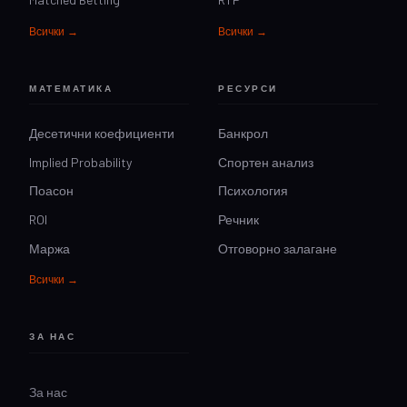
Всички →
Всички →
МАТЕМАТИКА
РЕСУРСИ
Десетични коефициенти
Банкрол
Implied Probability
Спортен анализ
Поасон
Психология
ROI
Речник
Маржа
Отговорно залагане
Всички →
ЗА НАС
За нас