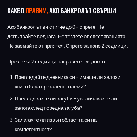
КАКВО
ПРАВИМ,
АКО БАНКРОЛЪТ СВЪРШИ
Ако банкролът ви стигне до 0 – спрете. Не
допълвайте веднага. Не теглете от спестяванията.
Не заемайте от приятел. Спрете за поне 2 седмици.
През тези 2 седмици направете следното:
Прегледайте дневника си – имаше ли залози,
които бяха прекалено големи?
Преследвахте ли загуби – увеличавахте ли
залога след поредна загуба?
Залагахте ли извън областта си на
компетентност?