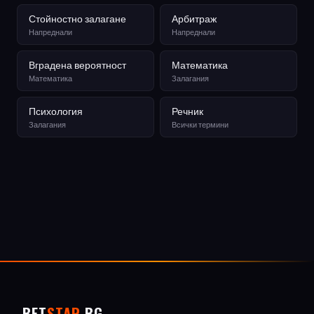
Стойностно залагане
Арбитраж
Напреднали
Напреднали
Вградена вероятност
Математика
Математика
Залагания
Психология
Речник
Залагания
Всички термини
BET
STAR
.BG