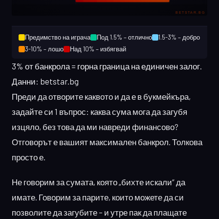
Предимство на играча
Под 1.5% – отлично
1.5-3% – добро
3-10% – лошо
Над 10% – избягвай
3% от банкрола = горна граница на единичен залог.
Данни: betstar.bg
Преди да отворите каквото и да е в букмейкъра,
задайте си 1 въпрос: каква сума мога да загубя
изцяло, без това да ми навреди финансово?
Отговорът е вашият максимален банкрол. Толкова
просто е.
Не говорим за сумата, която „бихте искали“ да
имате. Говорим за парите, които можете да си
позволите да загубите – и утре пак да плащате