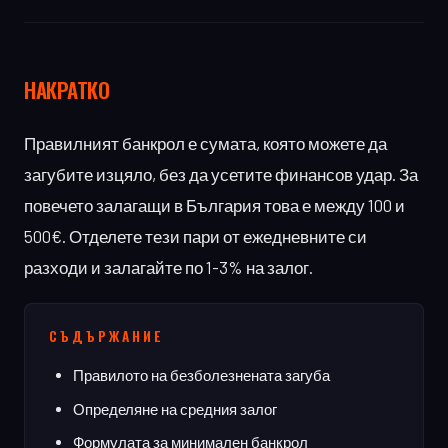
НАКРАТКО
Правилният банкрол е сумата, която можете да
загубите изцяло, без да усетите финансов удар. За
повечето залагащи в България това е между 100 и
500€. Отделете тези пари от ежедневните си
разходи и залагайте по 1-3% на залог.
СЪДЪРЖАНИЕ
Правилото на безболезнената загуба
Определяне на средния залог
Формулата за минимален банкрол