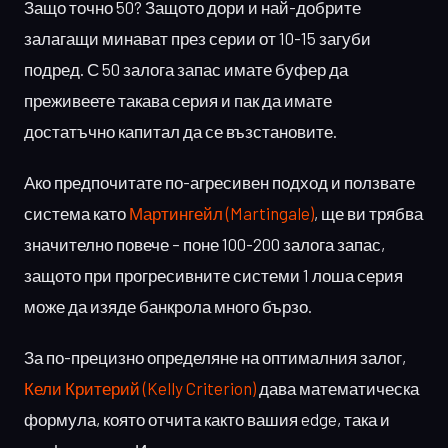
Защо точно 50? Защото дори и най-добрите
залагащи минават през серии от 10-15 загуби
подред. С 50 залога запас имате буфер да
преживеете такава серия и пак да имате
достатъчно капитал да се възстановите.
Ако предпочитате по-агресивен подход и ползвате
система като
Мартингейл (Martingale)
, ще ви трябва
значително повече – поне 100-200 залога запас,
защото при прогресивните системи 1 лоша серия
може да изяде банкрола много бързо.
За по-прецизно определяне на оптималния залог,
Кели Критерий (Kelly Criterion)
дава математическа
формула, която отчита както вашия edge, така и