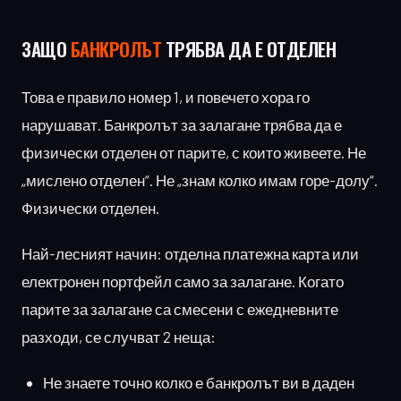
ЗАЩО
БАНКРОЛЪТ
ТРЯБВА ДА Е ОТДЕЛЕН
Това е правило номер 1, и повечето хора го
нарушават. Банкролът за залагане трябва да е
физически отделен от парите, с които живеете. Не
„мислено отделен“. Не „знам колко имам горе-долу“.
Физически отделен.
Най-лесният начин: отделна платежна карта или
електронен портфейл само за залагане. Когато
парите за залагане са смесени с ежедневните
разходи, се случват 2 неща:
Не знаете точно колко е банкролът ви в даден