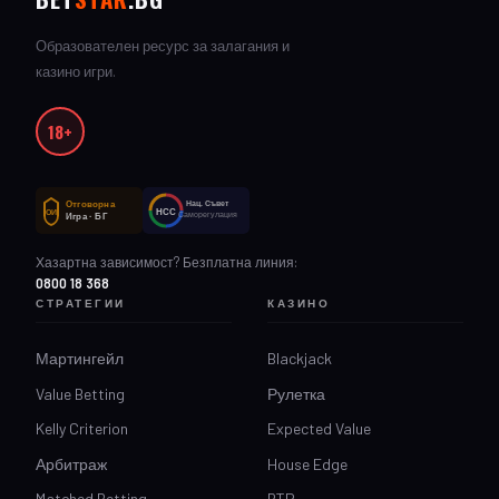
Образователен ресурс за залагания и
казино игри.
18+
Отговорна
Нац. Съвет
НСС
ОИ
Саморегулация
Игра · БГ
Хазартна зависимост? Безплатна линия:
0800 18 368
СТРАТЕГИИ
КАЗИНО
Мартингейл
Blackjack
Value Betting
Рулетка
Kelly Criterion
Expected Value
Арбитраж
House Edge
Matched Betting
RTP