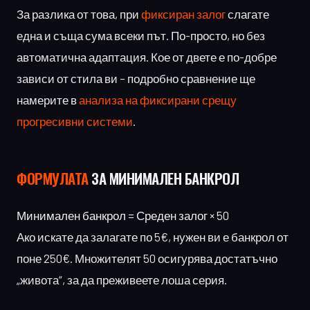
За разлика от това, при
фиксиран залог
слагате
една и съща сума всеки път. По-просто, но без
автоматична адаптация. Кое от двете е по-добре
зависи от стила ви – подробно сравнение ще
намерите в
анализа на фиксирани срещу
прогресивни системи
.
ФОРМУЛАТА
ЗА МИНИМАЛЕН БАНКРОЛ
Минимален банкрол = Среден залог × 50
Ако искате да залагате по 5€, нужен ви е банкрол от
поне 250€. Множителят 50 осигурява достатъчно
„живота“, за да преживеете лоша серия.