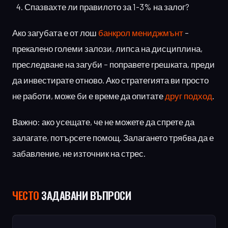
Спазвахте ли правилото за 1-3% на залог?
Ако загубата е от лош
банкрол мениджмънт
–
прекалено големи залози, липса на дисциплина,
преследване на загуби – поправете грешката, преди
да инвестирате отново. Ако стратегията ви просто
не работи, може би е време да опитате
друг подход
.
Важно: ако усещате, че не можете да спрете да
залагате, потърсете помощ. Залагането трябва да е
забавление, не източник на стрес.
ЧЕСТO
ЗАДАВАНИ ВЪПРОСИ