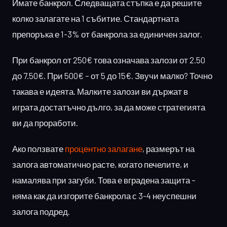
Имате банкрол. Следващата стъпка е да решите
колко залагате на 1 събитие. Стандартната
препоръка е 1-3% от банкрола за единичен залог.
При банкрол от 250€ това означава залози от 2.50
до 7.50€. При 500€ – от 5 до 15€. Звучи малко? Точно
такава е идеята. Малките залози ви държат в
играта достатъчно дълго, за да може стратегията
ви да проработи.
Ако ползвате
процентно залагане
, размерът на
залога автоматично расте, когато печелите, и
намалява при загуби. Това е вградена защита –
няма как да изгорите банкрола с 3-4 неуспешни
залога подред.