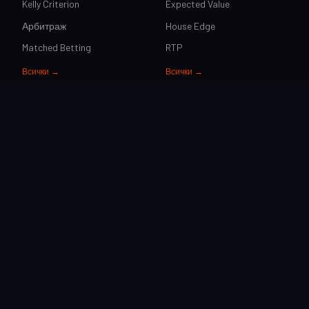
Kelly Criterion
Expected Value
Арбитраж
House Edge
Matched Betting
RTP
Всички →
Всички →
МАТЕМАТИКА
РЕСУРСИ
Десетични коефициенти
Банкрол
Implied Probability
Спортен анализ
Поасон
Психология
ROI
Речник
Маржа
Отговорно залагане
Всички →
ЗА НАС