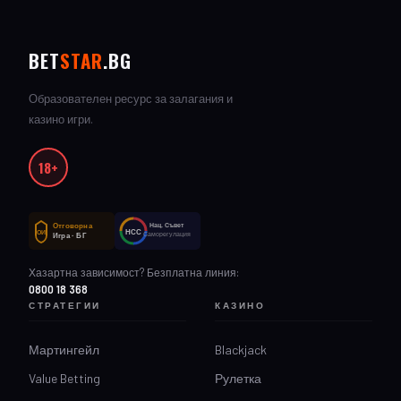
BET
STAR
.BG
Образователен ресурс за залагания и
казино игри.
18+
Отговорна
Нац. Съвет
НСС
ОИ
Саморегулация
Игра · БГ
Хазартна зависимост? Безплатна линия:
0800 18 368
СТРАТЕГИИ
КАЗИНО
Мартингейл
Blackjack
Value Betting
Рулетка