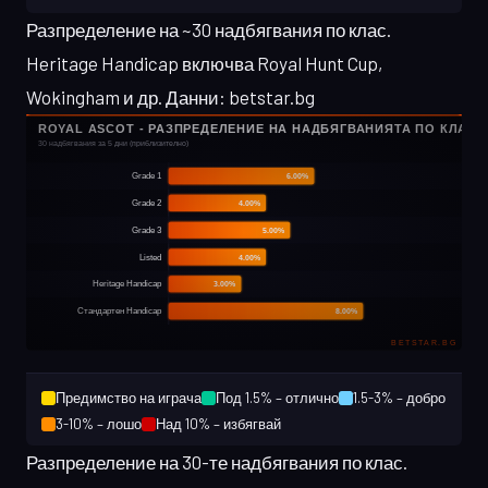
Разпределение на ~30 надбягвания по клас.
Heritage Handicap включва Royal Hunt Cup,
Wokingham и др. Данни: betstar.bg
Предимство на играча
Под 1.5% – отлично
1.5-3% – добро
3-10% – лошо
Над 10% – избягвай
Разпределение на 30-те надбягвания по клас.