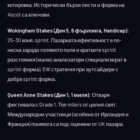
котировка. Исторически бързи писти и форма на
Ascot са ключови.
Wokingham Stakes (Ден 5, 6 фърлонга, Handicap):
25-30 коня, sprint. Пазарната ефективност е по-
ниска заради голямото поле и кратките sprint
разстояния (малко анализатори специализират в
sprint форма). EW стратегия при аутсайдери с
добра sprint форма.
Queen Anne Stakes (Ден 1, 1 миля):
Отваря
фестивала с Grade 1. Топ milers от целия свят.
Международни участници (особено от Ирландия и
Франция) понякога са под-оценени от UK пазара.