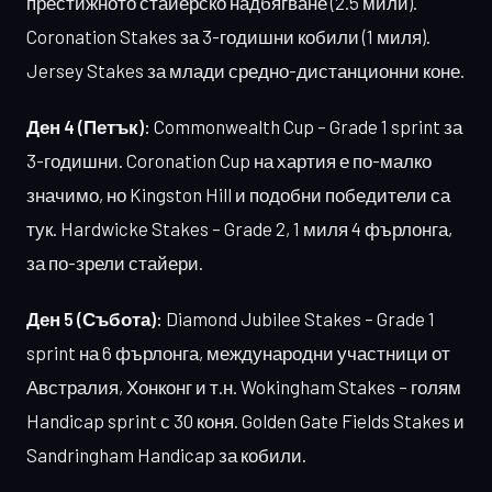
престижното стайерско надбягване (2.5 мили).
Coronation Stakes за 3-годишни кобили (1 миля).
Jersey Stakes за млади средно-дистанционни коне.
Ден 4 (Петък):
Commonwealth Cup – Grade 1 sprint за
3-годишни. Coronation Cup на хартия е по-малко
значимо, но Kingston Hill и подобни победители са
тук. Hardwicke Stakes – Grade 2, 1 миля 4 фърлонга,
за по-зрели стайери.
Ден 5 (Събота):
Diamond Jubilee Stakes – Grade 1
sprint на 6 фърлонга, международни участници от
Австралия, Хонконг и т.н. Wokingham Stakes – голям
Handicap sprint с 30 коня. Golden Gate Fields Stakes и
Sandringham Handicap за кобили.