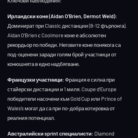
Ключови наблюдения:
Ирландски коне (Aidan O’Brien, Dermot Weld):
Доминират при Classic дистанции (8-12 фърлонга).
Aidan O’Brien с Coolmore коне е абсолютен
рекордьор по победи. Неговите коне понякога са
под-оценени заради голям брой участници от
конюшнята в едно надбягване.
Французки участници:
Франция е силна при
стайерски дистанции и 1 миля. Coupe d’Europe
победители насочени към Gold Cup или Prince of
Wales’s могат да са при по-добра котировка от
реалния потенциал.
Австралийски sprint специалисти:
Diamond