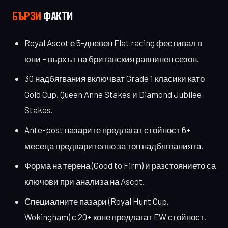
БЪРЗИ
ФАКТИ
Royal Ascot е 5-дневен Flat racing фестивал в
юни – върхът на британския равнинен сезон.
30 надбягвания включват Grade 1 класики като
Gold Cup, Queen Anne Stakes и Diamond Jubilee
Stakes.
Ante-post пазарите предлагат стойност 6+
месеца предварително за топ надбягванията.
Форма на терена (Good to Firm) и разстоянието са
ключови при анализа на Ascot.
Специалните пазари (Royal Hunt Cup,
Wokingham) с 20+ коне предлагат EW стойност.