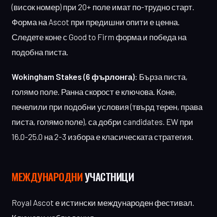
(висок номер) при 20+ поле имат по-трудно старт.
Форма на Ascot при предишни опити е ценна.
Следете коне с Good to Firm форма и победа на
подобна писта.
Wokingham Stakes (6 фърлонга):
Бърза писта,
голямо поле. Ранна скорост е ключова. Коне,
печелили при подобни условия (твърд терен, права
писта, голямо поле), са добри candidates. EW при
16.0-25.0 на 2-3 избора е класическата стратегия.
МЕЖДУНАРОДНИ
УЧАСТНИЦИ
Royal Ascot е истински международен фестивал.