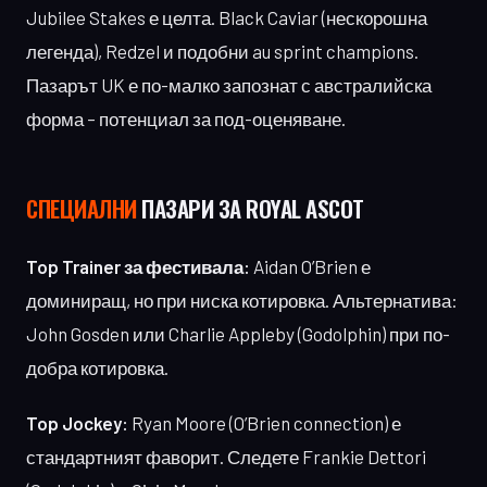
Jubilee Stakes е целта. Black Caviar (нескорошна
легенда), Redzel и подобни au sprint champions.
Пазарът UK е по-малко запознат с австралийска
форма – потенциал за под-оценяване.
СПЕЦИАЛНИ
ПАЗАРИ ЗА ROYAL ASCOT
Top Trainer за фестивала:
Aidan O’Brien е
доминиращ, но при ниска котировка. Альтернатива:
John Gosden или Charlie Appleby (Godolphin) при по-
добра котировка.
Top Jockey:
Ryan Moore (O’Brien connection) е
стандартният фаворит. Следете Frankie Dettori