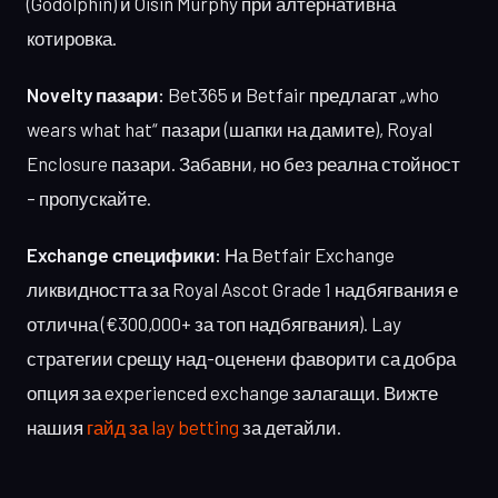
(Godolphin) и Oisin Murphy при алтернативна
котировка.
Novelty пазари:
Bet365 и Betfair предлагат „who
wears what hat“ пазари (шапки на дамите), Royal
Enclosure пазари. Забавни, но без реална стойност
– пропускайте.
Exchange специфики:
На Betfair Exchange
ликвидността за Royal Ascot Grade 1 надбягвания е
отлична (€300,000+ за топ надбягвания). Lay
стратегии срещу над-оценени фаворити са добра
опция за experienced exchange залагащи. Вижте
нашия
гайд за lay betting
за детайли.