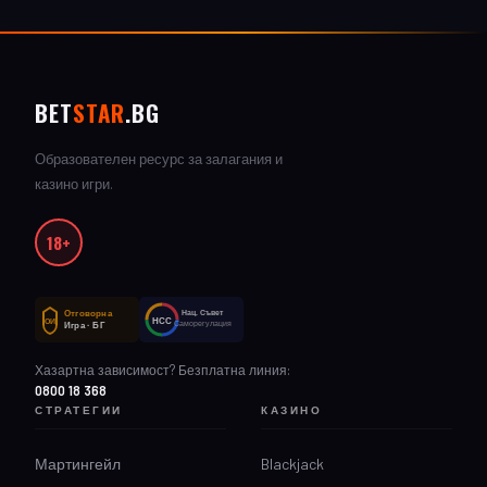
BET
STAR
.BG
Образователен ресурс за залагания и
казино игри.
18+
Отговорна
Нац. Съвет
НСС
ОИ
Саморегулация
Игра · БГ
Хазартна зависимост? Безплатна линия:
0800 18 368
СТРАТЕГИИ
КАЗИНО
Мартингейл
Blackjack