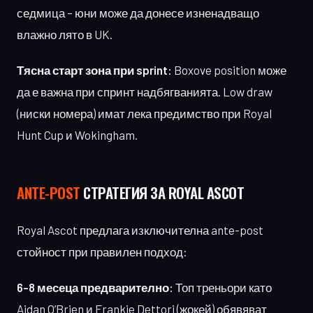
седмица – юни може да донесе изненадващо
влажно лято в UK.
Тясна старт зона при sprint:
Boxove position може
да е важна при спринт надбягванията. Low draw
(ниски номера) имат лека предимство при Royal
Hunt Cup и Wokingham.
ANTE-POST
СТРАТЕГИЯ ЗА ROYAL ASCOT
Royal Ascot предлага изключителна ante-post
стойност при правилен подход:
6-8 месеца предварително:
Топ треньори като
Aidan O’Brien и Frankie Dettori (жокей) обявяват