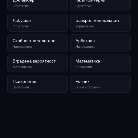
Стратегия
Стратегия
Лабушер
Банкрол мениджмънт
Стратегия
Управление
Стойностно залагане
Арбитраж
Напреднали
Напреднали
Вградена вероятност
Математика
Математика
Залагания
Психология
Речник
Залагания
Всички термини