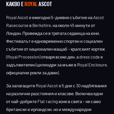
КАКВО Е
ROYAL
ASCOT
Royal Ascot е ежегодно 5-дневно събитие на Ascot
Racecourse в Berkshire, на около 45 минути от
Лондон. Провежда се в третата седмица на юни.
Фестивалът е едновременно спортен и социален
събитие от национален мащаб – кралският кортеж
(Royal Procession) отваря всеки ден, а dress code е
задължителен (цилиндри за мъже в Royal Enclosure,
официални рокли за дами).
За залагащите Royal Ascot е 5 дни с 30 надбягвания
на различни разстояния и класове. Включва едни
от най-добрите Flat racing коне в света – не само
британски и ирландски, но и международни