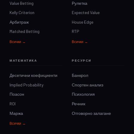
Value Betting
Рулетка
Kelly Criterion
Expected Value
Арбитраж
House Edge
Matched Betting
RTP
Всички →
Всички →
МАТЕМАТИКА
РЕСУРСИ
Десетични коефициенти
Банкрол
Implied Probability
Спортен анализ
Поасон
Психология
ROI
Речник
Маржа
Отговорно залагане
Всички →