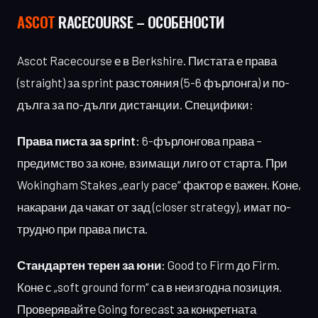
ASCOT
RACECOURSE – ОСОБЕНОСТИ
Ascot Racecourse е в Berkshire. Пистата е права
(straight) за sprint разстояния (5-6 фърлонга) и по-
дълга за по-дълги дистанции. Специфики:
Права писта за sprint:
6-фърлонгова права –
предимство за коне, взимащи лиго от старта. При
Wokingham Stakes „early pace“ фактор е важен. Коне,
накарани да чакат от зад (closer strategy), имат по-
трудно при права писта.
Стандартен терен за юни:
Good to Firm до Firm.
Коне с „soft ground form“ са в неизгодна позиция.
Проверявайте Going forecast за конкретната