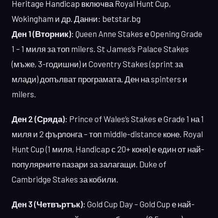
Heritage Handicap включва Royal Hunt Cup,
Wokingham и др. Данни: betstar.bg
Ден 1 (Вторник):
Queen Anne Stakes е Opening Grade
1 – 1 миля за топ milers. St James’s Palace Stakes
(мъже, 3-годишни) и Coventry Stakes (sprint за
млади) допълват програмата. Ден на spinters и
milers.
Ден 2 (Сряда):
Prince of Wales’s Stakes е Grade 1 на 1
миля и 2 фърлонга – топ middle-distance коне. Royal
Hunt Cup (1 миля, Handicap с 20+ коня) е един от най-
популярните пазари за залагащи. Duke of
Cambridge Stakes за кобили.
Ден 3 (Четвъртък):
Gold Cup Day – Gold Cup е най-