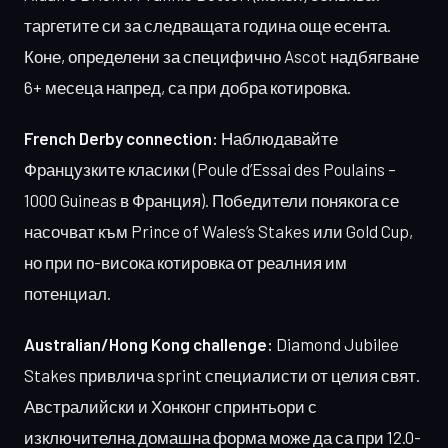
таргетите си за следващата година още есента.
Коне, определени за специфично Ascot надбягване
6+ месеца напред, са при добра котировка.
French Derby connection:
Наблюдавайте
Французките класики (Poule d’Essai des Poulains –
1000 Guineas в Франция). Победители понякога се
насочват към Prince of Wales’s Stakes или Gold Cup,
но при по-висока котировка от реалния им
потенциал.
Australian/Hong Kong challenge:
Diamond Jubilee
Stakes привлича sprint специалисти от целия свят.
Австралийски и Хонконг спринтьори с
изключителна домашна форма може да са при 12.0-