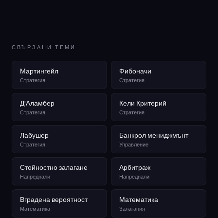
СВЪРЗАНИ ТЕМИ
Мартингейл
Фибоначи
Стратегия
Стратегия
Д'Аламбер
Кели Критерий
Стратегия
Стратегия
Лабушер
Банкрол мениджмънт
Стратегия
Управление
Стойностно залагане
Арбитраж
Напреднали
Напреднали
Вградена вероятност
Математика
Математика
Залагания