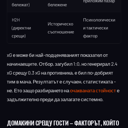
приложим пазар
бележат)
бележене
H2H
Психологически
Историческо
(директни
и тактически
съотношение
срещи)
фактор
xG е може би най-подценяваният показател от
начинаещите. Отбор, загубил 1:0, но генерирал 2.4
xG срещу 0.3 xG на противника, е бил по-добрият
тим в мача. Резултатът е случаен, статистиката –
не. Ето защо разбирането на
очакваната стойност
е
задължително преди да залагате системно.
ДОМАКИНИ СРЕЩУ ГОСТИ
– ФАКТОРЪТ, КОЙТО