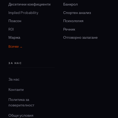
Десетични коефициенти
Банкрол
Implied Probability
Спортен анализ
Поасон
Психология
ROI
Речник
Маржа
Отговорно залагане
Всички →
ЗА НАС
За нас
Контакти
Политика за
поверителност
Общи условия