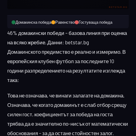
Домакинска победа
Равенство
Гостуваща победа
46% домакински победи – базова линия при оценка
на всяко жребие. Данни: betstar.bg
Домакинското предимство е реално и измеримо. В
европейския клубен футбол за последните 10
години разпределението на резултатите изглежда
така:
Това не означава, че винаги залагате на домакина.
Означава, че когато домакинът е слаб отбор срещу
силен гост, коефициентът за победа на госта
трябва да е значително по-нисък от математически
обоснования – за да остане стойностен залог.