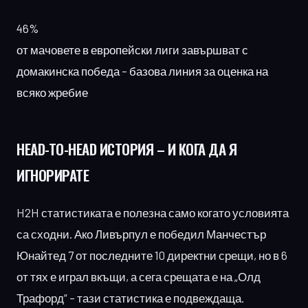
46%
от мачовете в европейски лиги завършват с
домакинска победа – базова линия за оценка на
всяко жребие
HEAD-TO-HEAD ИСТОРИЯ
– И КОГА ДА Я
ИГНОРИРАТЕ
H2H статистиката е полезна само когато условията
са сходни. Ако Ливърпул е победил Манчестър
Юнайтед 7 от последните 10 директни срещи, но в 6
от тях е играл вкъщи, а сега срещата е на „Олд
Трафорд“ – тази статистика е подвеждаща.