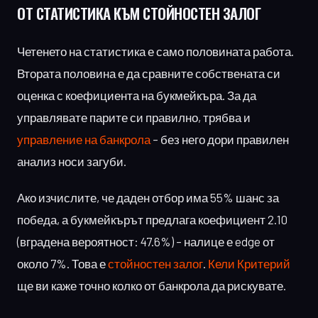
ОТ СТАТИСТИКА
КЪМ СТОЙНОСТЕН ЗАЛОГ
Четенето на статистика е само половината работа.
Втората половина е да сравните собствената си
оценка с коефициента на букмейкъра. За да
управлявате парите си правилно, трябва и
управление на банкрола
– без него дори правилен
анализ носи загуби.
Ако изчислите, че даден отбор има 55% шанс за
победа, а букмейкърът предлага коефициент 2.10
(вградена вероятност: 47.6%) – налице е edge от
около 7%. Това е
стойностен залог
.
Кели Критерий
ще ви каже точно колко от банкрола да рискувате.