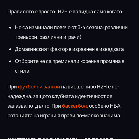
Правилото е просто: H2H е валидна само когато:
Не са изминали повече от 3-4 сезона (различни
треньори, различни играчи)
Домакинският фактор е изравнен в извадката
Отборите не са преминали коренна промяна в
стила
При
футболни залози
на висше ниво H2H е по-
надеждна, защото клубната идентичност се
запазва по-дълго. При
баскетбол
, особено НБА,
ротацията на играчи я прави по-малко значима.