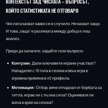
КОНТЕКСТЪТ ЗАД ЧИСЛАТА
– ВЪПРОСЪТ,
КОЙТО СТАТИСТИКАТА НЕ ОТГОВАРЯ
Числата казват какво се е случило. Не казват защо.
И това „защо“ е разликата между добър и лош
анализ.
Преди да залагате, задайте тези въпроси:
Контузии:
Дали ключовите играчи участват?
Нападател с 18 гола в сезона извън игра е
огромна промяна в xG профила.
Мотивация:
Отбор, вече отпаднал от борбата за
титла, играе ли с пълна сила? Оценявате ли
мача в края на сезона?