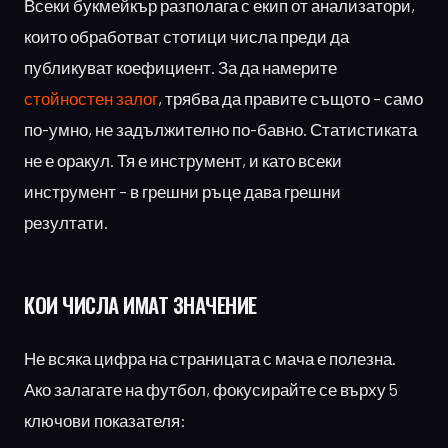
Всеки букмейкър разполага с екип от анализатори,
които обработват стотици числа преди да
публикуват коефициент. За да намерите
стойностен залог
, трябва да правите същото – само
по-умно, не задължително по-бавно. Статистиката
не е оракул. Тя е инструмент, и като всеки
инструмент – в грешни ръце дава грешни
резултати.
КОИ ЧИСЛА
ИМАТ ЗНАЧЕНИЕ
Не всяка цифра на страницата с мача е полезна.
Ако залагате на футбол, фокусирайте се върху 5
ключови показателя: