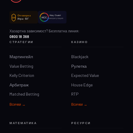
Отговорна
Нац. Съвет
НСС
ОИ
Саморегулация
Игра · БГ
Хазартна зависимост? Безплатна линия:
0800 18 368
СТРАТЕГИИ
КАЗИНО
Мартингейл
Blackjack
Value Betting
Рулетка
Kelly Criterion
Expected Value
Арбитраж
House Edge
Matched Betting
RTP
Всички →
Всички →
МАТЕМАТИКА
РЕСУРСИ