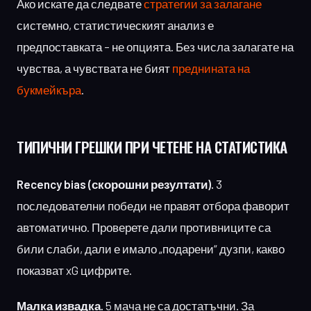
Ако искате да следвате
стратегии за залагане
системно, статистическият анализ е
предпоставката – не опцията. Без числа залагате на
чувства, а чувствата не бият
преднината на
букмейкъра
.
ТИПИЧНИ ГРЕШКИ
ПРИ ЧЕТЕНЕ НА СТАТИСТИКА
Recency bias (скорошни резултати).
3
последователни победи не правят отбора фаворит
автоматично. Проверете дали противниците са
били слаби, дали е имало „подарени“ дузпи, какво
показват xG цифрите.
Малка извадка.
5 мача не са достатъчни. За