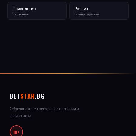
Психология
Речник
Залагания
Всички термини
BET
STAR
.BG
Образователен ресурс за залагания и
казино игри.
18+