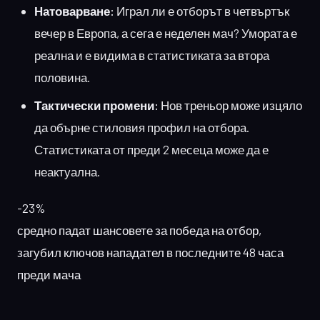
Натоварване:
Играл ли е отборът в четвъртък
вечер в Европа, а сега е неделен мач? Умората е
реална и е видима в статистиката за втора
половина.
Тактически промени:
Нов треньор може изцяло
да обърне стиловия профил на отбора.
Статистиката от преди 2 месеца може да е
неактуална.
-23%
средно падат шансовете за победа на отбор,
загубил ключов нападател в последните 48 часа
преди мача