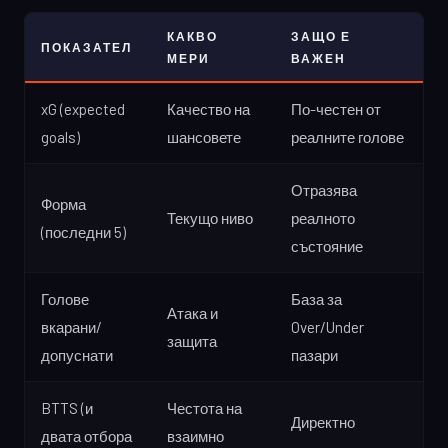
КАКВО
ЗАЩО Е
ПОКАЗАТЕЛ
МЕРИ
ВАЖЕН
xG (expected
Качество на
По-честен от
goals)
шансовете
реалните голове
Отразява
Форма
Текущо ниво
реалното
(последни 5)
състояние
Голове
База за
Атака и
вкарани/
Over/Under
защита
допуснати
пазари
BTTS (и
Честота на
Директно
двата отбора
взаимно