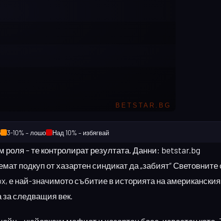
о
3-10% – лошо
Над 10% – избягвай
роля – те контролират резултата. Данни: betstar.bg
приемат подкуп от хазартен синдикат да „забият“ Световнит
Sox, е най-значимото събитие в историята на американския 
 за следващия век.
айн – нюйоркски мафиот и хазартен босс, известен като „T