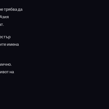
не трябва да
 Азия
ат.
Лестър
ните имена
мично.
живот на