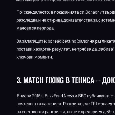
По-скандалното: в показанията си Donaghy твърд
разследва и не открива доказателства за систем
мачове за периода.
За залагащите: spread betting (залог на разлика
постави хазартен резултат, не трябва да „забива
ключови моменти.
3. MATCH FIXING В ТЕНИСА
– ДОК
Януари 2016 г. BuzzFeed News и BBC публикуват съв
почтеността на тениса. Разкриват, че TIU е знаел з
на световната ранглиста, но не е предприел дейст