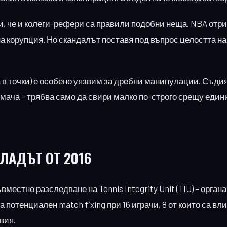
и, че и колеги-рефери са правили подобни неща. NBA отр
на корупция. Но скандалът поставя под въпрос целостта н
та в точки) е особено уязвим за дребни манипулации. Съди
“ мача – трябва само да свири малко по-строго срещу един
ЛАДЪТ ОТ 2016
местно разследване на Tennis Integrity Unit (TIU) – органа
а потенциален match fixing при 16 играчи, 8 от които са вли
вия.