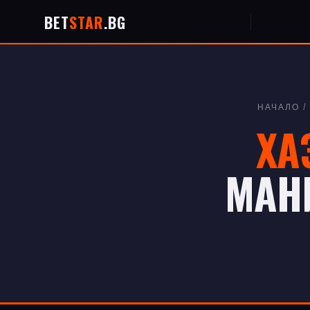
BET
STAR
.BG
НАЧАЛО
ХА
МАН