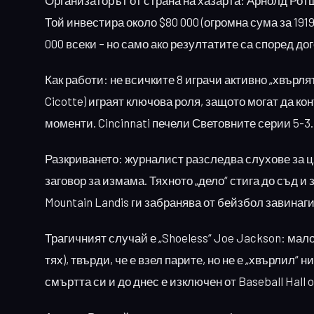
Той инвестира около $80 000 (огромна сума за 191
000 всеки – но само ако резултатите са според до
Как работи: не всичките 8 играчи активно „хвърлят
Cicotte) играят ключова роля, защото могат да к
моменти. Cincinnati печели Световните серии 5-3.
Разкриването: журналист разследва слухове за цял
заговор за измама. Тяхното „дело“ стига до съд 
Mountain Landis ги забранява от бейзбол завинаги
Трагичният случай е „Shoeless“ Joe Jackson: мало
тях), твърди, че е взел парите, но не е „хвърлил“ 
смъртта си и до днес е изключен от Baseball Hall 