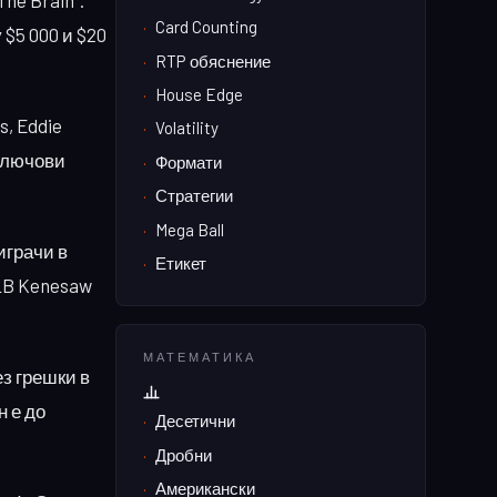
Card Counting
 $5 000 и $20
RTP обяснение
House Edge
s, Eddie
Volatility
 ключови
Формати
Стратегии
Mega Ball
играчи в
Етикет
MLB Kenesaw
МАТЕМАТИКА
ез грешки в
н е до
Десетични
Дробни
Американски