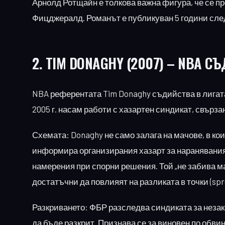
Арнолд Ротщайн е толкова важна фигура, че се п
Фицджералд. Романът е публикуван 5 години сле
2. TIM DONAGHY
(2007) – NBA С
NBA референтата Tim Donaghy съдийства в лигата 
2005 г. насам работи с хазартен синдикат, свърз
Схемата: Donaghy не само залага на мачове, в ко
информира организирания хазарт за наранявания
намерения при спорни решения. Той „не забива 
достатъчни да повлияят на разликата в точки (spre
Разкриването: ФБР разследва синдиката за незак
да бъде разкрит. Признава се за виновен по обви