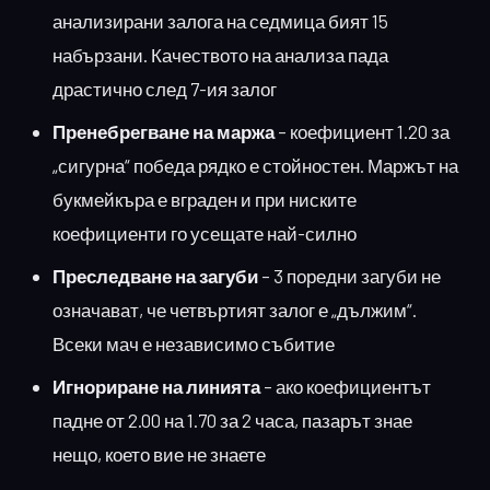
анализирани залога на седмица бият 15
набързани. Качеството на анализа пада
драстично след 7-ия залог
Пренебрегване на маржа
– коефициент 1.20 за
„сигурна“ победа рядко е стойностен. Маржът на
букмейкъра е вграден и при ниските
коефициенти го усещате най-силно
Преследване на загуби
– 3 поредни загуби не
означават, че четвъртият залог е „дължим“.
Всеки мач е независимо събитие
Игнориране на линията
– ако коефициентът
падне от 2.00 на 1.70 за 2 часа, пазарът знае
нещо, което вие не знаете