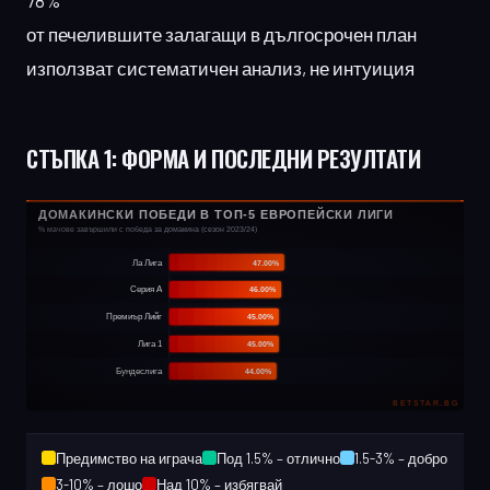
78%
от печелившите залагащи в дългосрочен план
използват систематичен анализ, не интуиция
СТЪПКА 1:
ФОРМА И ПОСЛЕДНИ РЕЗУЛТАТИ
Предимство на играча
Под 1.5% – отлично
1.5-3% – добро
3-10% – лошо
Над 10% – избягвай