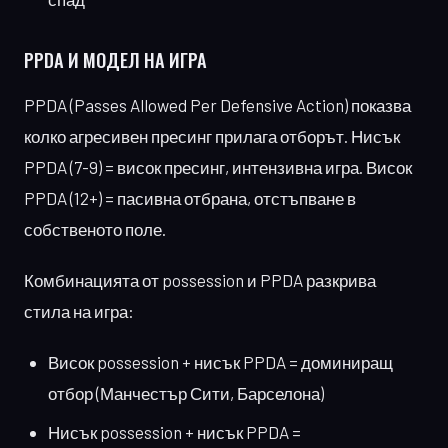
PPDA И МОДЕЛ
НА ИГРА
PPDA (Passes Allowed Per Defensive Action) показва
колко агресивен пресинг прилага отборът. Нисък
PPDA (7-9) = висок пресинг, интензивна игра. Висок
PPDA (12+) = пасивна отбрана, отстъпване в
собственото поле.
Комбинацията от possession и PPDA разкрива
стила на игра:
Висок possession + нисък PPDA = доминиращ
отбор (Манчестър Сити, Барселона)
Нисък possession + нисък PPDA =