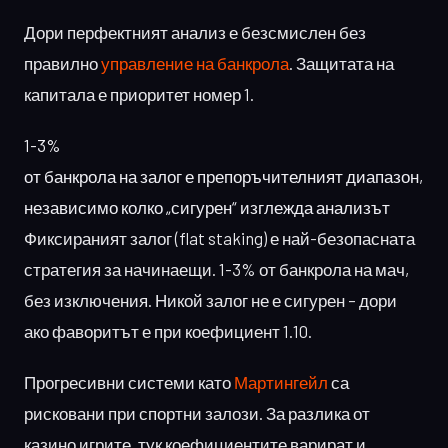
Дори перфектният анализ е безсмислен без
правилно
управление на банкрола
. Защитата на
капитала е приоритет номер 1.
1-3%
от банкрола на залог е препоръчителният диапазон,
независимо колко „сигурен“ изглежда анализът
Фиксираният залог (flat staking) е най-безопасната
стратегия за начинаещи. 1-3% от банкрола на мач,
без изключения. Никой залог не е сигурен – дори
ако фаворитът е при коефициент 1.10.
Прогресивни системи като
Мартингейл
са
рисковани при спортни залози. За разлика от
казино игрите, тук коефициентите варират и