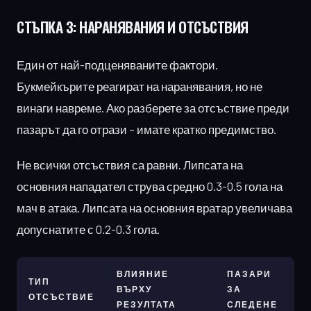
СТЪПКА 3:
НАРАНЯВАНИЯ И ОТСЪСТВИЯ
Един от най-подценяваните фактори.
Букмейкърите реагират на наранявания, но не
винаги навреме. Ако разберете за отсъствие преди
пазарът да го отрази – имате кратко предимство.
Не всички отсъствия са равни. Липсата на
основния нападател струва средно 0.3-0.5 гола на
мач в атака. Липсата на основния вратар увеличава
допуснатите с 0.2-0.3 гола.
ВЛИЯНИЕ
ПАЗАРИ
ТИП
ВЪРХУ
ЗА
ОТСЪСТВИЕ
РЕЗУЛТАТА
СЛЕДЕНЕ