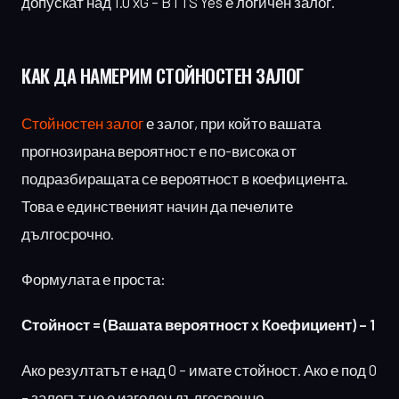
допускат над 1.0 xG – BTTS Yes е логичен залог.
КАК ДА НАМЕРИМ
СТОЙНОСТЕН ЗАЛОГ
Стойностен залог
е залог, при който вашата
прогнозирана вероятност е по-висока от
подразбиращата се вероятност в коефициента.
Това е единственият начин да печелите
дългосрочно.
Формулата е проста:
Стойност = (Вашата вероятност x Коефициент) – 1
Ако резултатът е над 0 – имате стойност. Ако е под 0
– залогът не е изгоден дългосрочно.