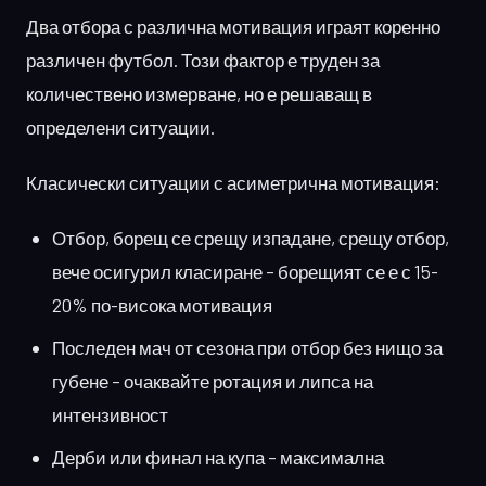
Два отбора с различна мотивация играят коренно
различен футбол. Този фактор е труден за
количествено измерване, но е решаващ в
определени ситуации.
Класически ситуации с асиметрична мотивация:
Отбор, борещ се срещу изпадане, срещу отбор,
вече осигурил класиране – борещият се е с 15-
20% по-висока мотивация
Последен мач от сезона при отбор без нищо за
губене – очаквайте ротация и липса на
интензивност
Дерби или финал на купа – максимална