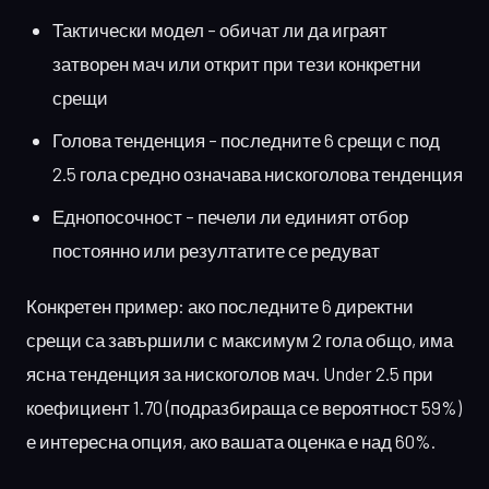
Тактически модел – обичат ли да играят
затворен мач или открит при тези конкретни
срещи
Голова тенденция – последните 6 срещи с под
2.5 гола средно означава нискоголова тенденция
Еднопосочност – печели ли единият отбор
постоянно или резултатите се редуват
Конкретен пример: ако последните 6 директни
срещи са завършили с максимум 2 гола общо, има
ясна тенденция за нискоголов мач. Under 2.5 при
коефициент 1.70 (подразбираща се вероятност 59%)
е интересна опция, ако вашата оценка е над 60%.