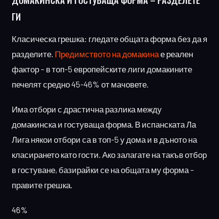
ГИ
Класическа грешка: гледате общата форма без да я
разделите.
Предимството на домакина
е реален
фактор – в топ-5 европейските лиги домакините
печелят средно 45-46% от мачовете.
Има отбори с драстична разлика между
домакинска и гостуваща форма. В испанската Ла
Лига някои отбори са в топ-5 у дома и в дъното на
класирането като гости. Ако залагате на такъв отбор
в гостуване, базирайки се на общата му форма –
правите грешка.
46%