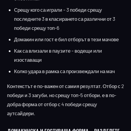
Срещу кого са играли – 3 победи срещу
последните 3 в класирането са различни от 3
победи срещу топ-6
Домакин или гост е бил отборът в тези мачове
Как са влизали в паузите – водещи или
изоставащи
Колко удара в рамка са произвеждали на мач
Контекстът е по-важен от самия резултат. Отбор с 2
победи и 3 загуби, но срещу топ-5 отбори, е в по-
добра форма от отбор с 4 победи срещу
аутсайдери.
ДОМАКИНСКА И ГОСТУВАЩА
ФОРМА – РАЗДЕЛЕТЕ