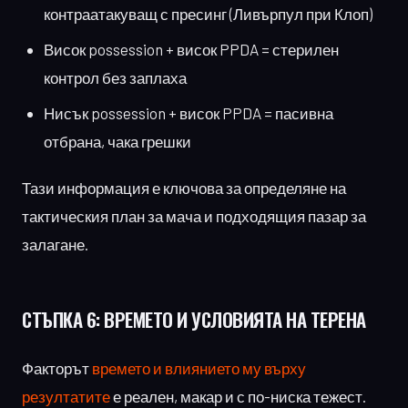
контраатакуващ с пресинг (Ливърпул при Клоп)
Висок possession + висок PPDA = стерилен
контрол без заплаха
Нисък possession + висок PPDA = пасивна
отбрана, чака грешки
Тази информация е ключова за определяне на
тактическия план за мача и подходящия пазар за
залагане.
СТЪПКА 6:
ВРЕМЕТО И УСЛОВИЯТА НА ТЕРЕНА
Факторът
времето и влиянието му върху
резултатите
е реален, макар и с по-ниска тежест.