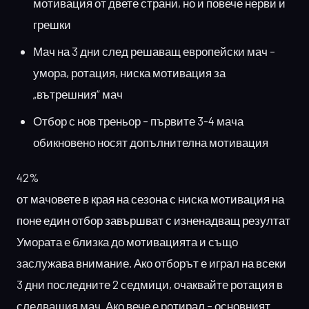
мотивация от двете страни, но и повече нерви и
грешки
Мач на 3 дни след решаващ европейски мач –
умора, ротация, ниска мотивация за
„вътрешния“ мач
Отбор с нов треньор – първите 3-4 мача
обикновено носят допълнителна мотивация
42%
от мачовете в края на сезона с ниска мотивация на
поне един отбор завършват с изненадващ резултат
Умората е близка до мотивацията и също
заслужава внимание. Ако отборът е играл на всеки
3 дни последните 2 седмици, очаквайте ротация в
следващия мач. Ако вече е ротирал – основният