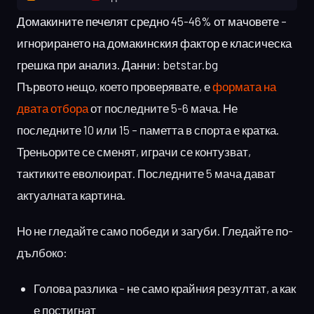
Домакините печелят средно 45-46% от мачовете –
игнорирането на домакинския фактор е класическа
грешка при анализ. Данни: betstar.bg
Първото нещо, което проверявате, е
формата на
двата отбора
от последните 5-6 мача. Не
последните 10 или 15 – паметта в спорта е кратка.
Треньорите се сменят, играчи се контузват,
тактиките еволюират. Последните 5 мача дават
актуалната картина.
Но не гледайте само победи и загуби. Гледайте по-
дълбоко:
Голова разлика – не само крайния резултат, а как
е постигнат