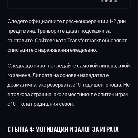
влияние
Следете официалните прес-конференции 1-2 дни
преди мача. Треньорите дават подсказки за
съставите. Сайтове като Transfermarkt обновяват
списъците с наранявания ежедневно.
Следващо ниво: не гледайте само кой липсва, а кой
го заменя. Липсата на основен нападател е
драматична, ако резервата е 19-годишен юноша. Не
е толкова страшна, ако заместникът е опитен играч
с 10+ гола предишния сезон.
СТЪПКА 4:
МОТИВАЦИЯ И ЗАЛОГ ЗА ИГРАТА