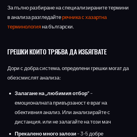
За пълно разбиране на специализираните термини
в анализа разгледайте
речника с хазартна
терминология
на български.
ГРЕШКИ
КОИТО ТРЯБВА ДА ИЗБЯГВАТЕ
Дори с добра система, определени грешки могат да
обезсмислят анализа:
Залагане на „любимия отбор“
–
емоционалната привързаност е враг на
обективния анализ. Или анализирайте с
дистанция, или не залагайте на този мач
Прекалено много залози
– 3-5 добре