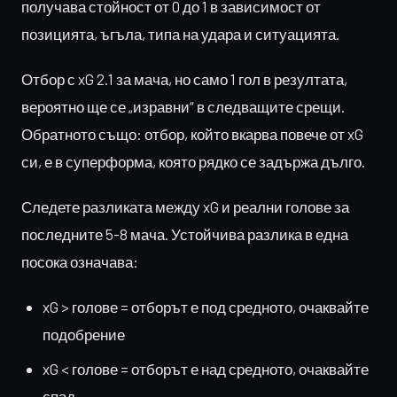
получава стойност от 0 до 1 в зависимост от
позицията, ъгъла, типа на удара и ситуацията.
Отбор с xG 2.1 за мача, но само 1 гол в резултата,
вероятно ще се „изравни“ в следващите срещи.
Обратното също: отбор, който вкарва повече от xG
си, е в суперформа, която рядко се задържа дълго.
Следете разликата между xG и реални голове за
последните 5-8 мача. Устойчива разлика в една
посока означава:
xG > голове = отборът е под средното, очаквайте
подобрение
xG < голове = отборът е над средното, очаквайте
спад