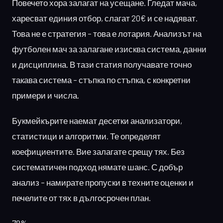
Повечето хора залагат на усещане. Гледат мача,
харесват единия отбор, слагат 20€ и се надяват.
Това не е стратегия – това е лотария. Анализът на
футболен мач за залагане изисква система, данни
и дисциплина. В тази статия получавате точно
такава система – стъпка по стъпка, с конкретни
примери и числа.
Букмейкърите наемат десетки анализатори,
статистици и алгоритми. Те определят
коефициентите. Вие залагате срещу тях. Без
систематичен подход нямате шанс. С добър
анализ – намирате пропуски в техните оценки и
печелите от тях в дългосрочен план.