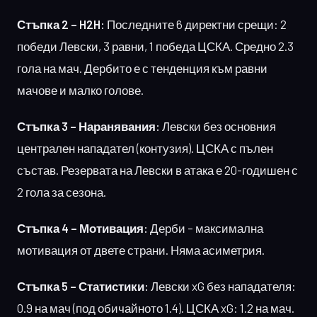
Стъпка 2 – H2H:
Последните 6 директни срещи: 2
победи Левски, 3 равни, 1 победа ЦСКА. Средно 2.3
гола на мач. Дербито е с тенденция към равни
мачове и малко голове.
Стъпка 3 – Наранявания:
Левски без основния
централен нападател (контузия). ЦСКА с пълен
състав. Резервата на Левски в атака е 20-годишен с
2 гола за сезона.
Стъпка 4 – Мотивация:
Дерби – максимална
мотивация от двете страни. Няма асиметрия.
Стъпка 5 – Статистики:
Левски xG без нападателя:
0.9 на мач (под обичайното 1.4). ЦСКА xG: 1.2 на мач.