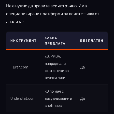
Не е нужно да правите всичко ръчно. Има
специализирани платформи за всяка стъпка от
анализа:
КАКВО
ИНСТРУМЕНТ
БЕЗПЛАТЕН
ПРЕДЛАГА
xG, PPDA,
напреднали
FBref.com
Да
статистики за
всички лиги
xG по мач с
Understat.com
визуализации и
Да
shotmaps