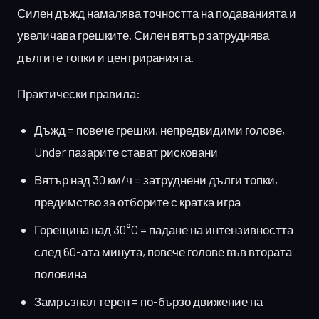
Силен дъжд намалява точността на подаванията и
увеличава грешките. Силен вятър затруднява
дългите топки и центриранията.
Практически правила:
Дъжд = повече грешки, непредвидими голове,
Under пазарите стават рисковани
Вятър над 30 км/ч = затруднени дълги топки,
предимство за отборите с кратка игра
Горещина над 30°C = падане на интензивността
след 60-ата минута, повече голове във втората
половина
Замръзнал терен = по-бързо движение на