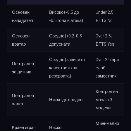
Основен
Високо (-0.3 до
Under 2.5,
нападател
-0.5 гола в атака)
BTTS No
Основен
Средно (+0.2-0.3
Over 2.5,
вратар
допуснати)
BTTS Yes
Средно (зависи от
Over 2.5 при
Централен
качеството на
слаб
защитник
резервата)
заместник
Контрол на
Централен
Ниско до средно
мача, xG
халф
модели
Минимално
Краен играч
Ниско