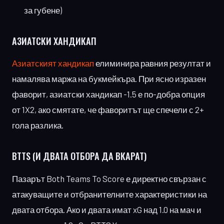
за губене)
АЗИАТСКИ ХАНДИКАП
Азиатският хандикап
елиминира равния резултат и
намалява маржа на букмейкъра. При ясно изразен
фаворит, азиатски хандикап -1.5 е по-добра опция
от 1X2, ако смятате, че фаворитът ще спечели с 2+
гола разлика.
BTTS
(И ДВАТА ОТБОРА ДА ВКАРАТ)
Пазарът Both Teams To Score е директно свързан с
атакуващите и отбранителните характеристики на
двата отбора. Ако и двата имат xG над 1.0 на мач и