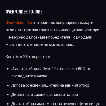
OVER/UNDER
ГОЛОВЕ
Over/Under 2.5
е вторият по популярност пазар и
отлична стартова точка за начинаещи анализатори.
Не е нужно да познаете победителя – само дали
мачът ще е с много или малко голове.
Кога Over 2.5 е вероятен:
И двата отбора с Over 2.5 в повече от 60% от
последните мачове
Липсва основен защитник на единия отбор
Директните срещи са с много голове
Двата отбора имат много за печелене (или нищо