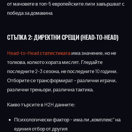
от мачовете в топ-5 европейските лиги завършват с
победа за домакина
СТЪПКА 2:
ДИРЕКТНИ СРЕЩИ (HEAD-TO-HEAD)
Head-to-Head статистиката
има значение, но не
толкова, колкото хората мислят. Гледайте
последните 2-3 сезона, не последните 10 години.
Отборите се трансформират – различни играчи,
различни треньори, различна тактика.
Какво търсите в H2H данните:
Психологически фактор – има ли „комплекс“ на
единия отбор от другия