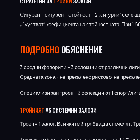
СТРАТЕГИИ ЗА
ТРОЙНИ
ЗАЛОЗИ
Сигурен + сигурен + стойност – 2 „сигурни“ селекци
„буустват“ коефициента на стойностната. При 1.50 x 
ПОДРОБНО
ОБЯСНЕНИЕ
3 средни фаворити – 3 селекции от различни лиги/
Средната зона – не прекалено рисково, не прекале
Специализиран троен – 3 селекции от 1 спорт/лиг
ТРОЙНИЯТ
VS СИСТЕМНИ ЗАЛОЗИ
Троен = 1 залог. Всичките 3 трябва да спечелят. Трик
Триксито е 4 пъти по-скъп, но не изисква 100% ус