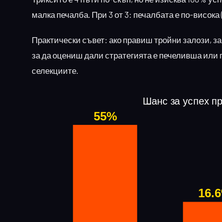
малка печалба. При 3 от 3: печалбата е по-висока 
Практически съвет: ако правиш тройни залози, з
за да оцениш дали стратегията е печеливша или 
селекциите.