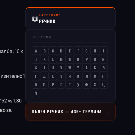
КАТЕГОРИЯ
📖
РЕЧНИК
ПО БУКВА
чалба: 10 x
A
B
C
D
E
F
G
H
I
J
K
L
M
N
O
P
Q
R
S
T
U
V
W
Y
А
Б
В
лизително 1
Г
Д
Е
З
И
К
Л
М
Н
О
П
Р
С
Т
У
Ф
Х
Ц
Ч
2 vs 1.80-
во за
→
ПЪЛЕН РЕЧНИК — 435+ ТЕРМИНА