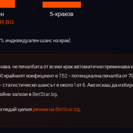
55% индивидуален шанс на крак)
чава, че печалбата от всеки крак автоматично преминава 
.90 крайният коефициент е 7.52 – потенциална печалба от 7
 – статистически шансът е около 1 от 6. Ако искаш да изби
ойни залози в BetStar.bg.
згледай целия
речник на BetStar.bg
.