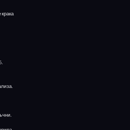
е крака
5.
ализа.
тъчни.
нерира