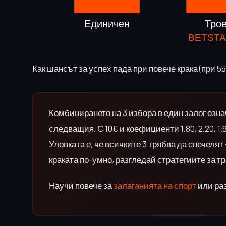
Как шансът за успех пада при повече крака (при 
Комбинирането на 3 избора в един залог озна
следващия. С 10€ и коефициенти 1.80, 2.20, 1
Уловката е, че всичките 3 трябва да спечелят
краката по-умно, разгледай стратегиите за тр
Научи повече за
залаганията на спорт
или ра