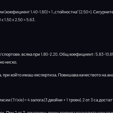
и (коефициент 1.40-1.60) + 1 „стойностна“ (2.50+). Сигурнит
1.50 x 2.50 = 5.63.
спортове, всяка при 1.80-2.20. Общ коефициент: 5.83-10.6
но ниско.
а, при който имаш експертиза. Повишава качеството на ан
сии (Trixie) = 4 залога (3 двойни + 1 троен). 2 от 3 са доста
пех. При 2 от 3: печеливш двоен покрива разходите или ге