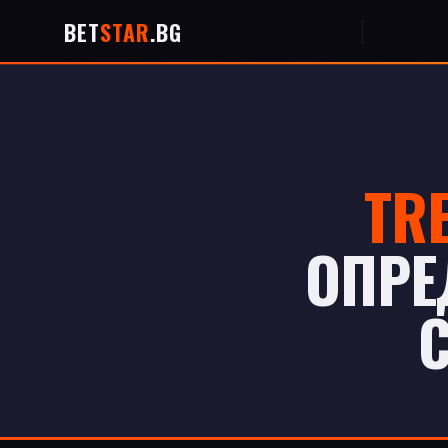
BET
STAR
.BG
TR
ОПРЕ