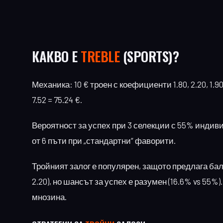
КАКВО Е
TREBLE
(SPORTS)?
Механика: 10 € троен с коефициенти 1.80, 2.20, 1.90
7.52 = 75.24 €.
Вероятност за успех при 3 селекции с 55% индиви
от 6 пъти при „стандартни“ фаворити.
Тройният залог е популярен, защото предлага бала
2.20), но шансът за успех е разумен (16.6% vs 55%
мнозина.