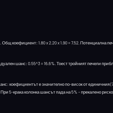
. Общ коефициент: 1.80 x 2.20 x 1.90 = 7.52. Потенциална пе
дуален шанс: 0.55^3 = 16.6%. Тоест тройният печели приб
нс: коефициентът е значително по-висок от единичния (7.5
). При 5-крака колонка шансът пада на 5% – прекалено риско