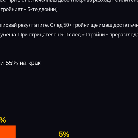
(тройният + 3-те двойни).
аписвай резултатите. След 50+ тройни ще имаш достатъчн
губеща. При отрицателен ROI след 50 тройни – преразглед