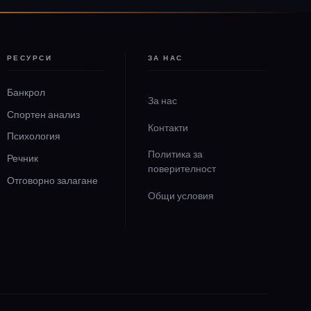
РЕСУРСИ
ЗА НАС
Банкрол
За нас
Спортен анализ
Контакти
Психология
Политика за
Речник
поверителност
Отговорно залагане
Общи условия