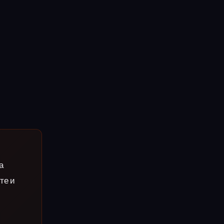
а
те и