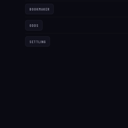
BOOKMAKER
ODDS
SETTLING