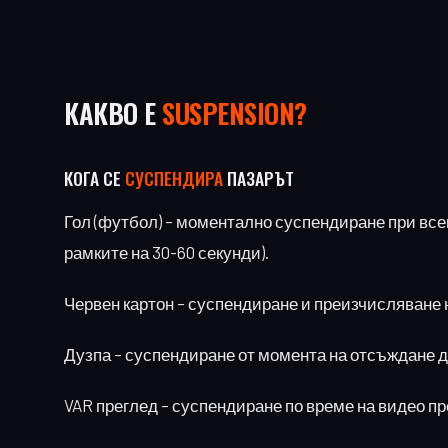
КАКВО Е
SUSPENSION?
КОГА СЕ
СУСПЕНДИРА
ПАЗАРЪТ
Гол (футбол) – моментално суспендиране при всек
рамките на 30-60 секунди).
Червен картон – суспендиране и преизчисляване
Дузпа – суспендиране от момента на отсъждане 
VAR преглед – суспендиране по време на видео пр