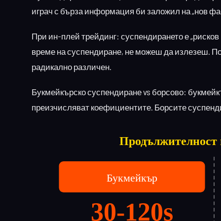
играч с бърза информация би заложил на „нов ф
При ин-плей трейдинг: суспендирането е „рисков м
време на суспендиране, не можеш да излезеш. По
радикално различен.
Букмейкърско суспендиране vs борсово: букмейк
преизчисляват коефициентите. Борсите суспенди