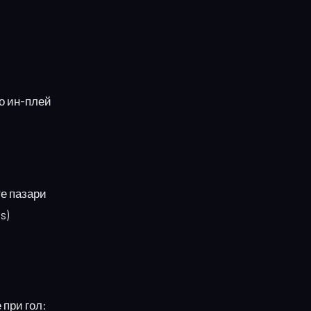
то ин-плей
те пазари
s)
 при гол: