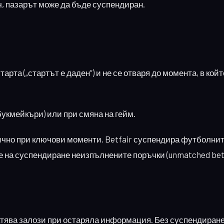
ч, пазарът може да бъде суспендиран.
арта („стартът е даден“) и не се отваря до момента, в кой
букмейкъри) или при смяна на гейм.
ично при ключови моменти. Betfair суспендира футболни
еме на суспендиране неизпълнените поръчки (unmatched bet
атява залози при остаряла информация. Без суспендиране