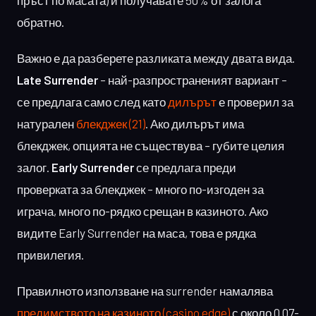
обратно.
Важно е да разберете разликата между двата вида.
Late Surrender
– най-разпространеният вариант –
се предлага само след като
дилърът
е проверил за
натурален
блекджек (21)
. Ако дилърът има
блекджек, опцията не съществува – губите целия
залог.
Early Surrender
се предлага преди
проверката за блекджек – много по-изгоден за
играча, много по-рядко срещан в казиното. Ако
видите Early Surrender на маса, това е рядка
привилегия.
Правилното използване на surrender намалява
предимството на казиното (casino edge)
с около 0.07-