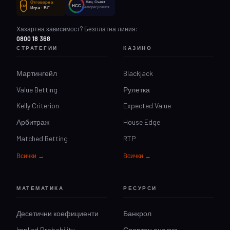
Отговорна
Нац. Съвет
НСС
ОИ
Саморегулация
Игра · БГ
Хазартна зависимост? Безплатна линия:
0800 18 368
СТРАТЕГИИ
КАЗИНО
Мартингейл
Blackjack
Value Betting
Рулетка
Kelly Criterion
Expected Value
Арбитраж
House Edge
Matched Betting
RTP
Всички →
Всички →
МАТЕМАТИКА
РЕСУРСИ
Десетични коефициенти
Банкрол
Implied Probability
Спортен анализ