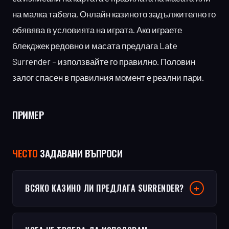
на малка табела. Онлайн казиното задължително го
обявява в условията на играта. Ако играете
блекджек редовно и масата предлага Late
Surrender – използвайте го правилно. Половин
залог спасен в правилния момент е реални пари.
ПРИМЕР
ЧЕСТO
ЗАДАВАНИ ВЪПРОСИ
ВСЯКО КАЗИНО ЛИ ПРЕДЛАГА SURRENDER?