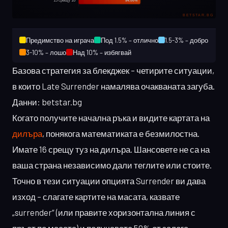
Предимство на играча
Под 1.5% – отлично
1.5-3% – добро
3-10% – лошо
Над 10% – избягвай
Базова стратегия за блекджек – четирите ситуации,
в които Late Surrender намалява очакваната загуба.
Данни: betstar.bg
Когато получите начална ръка и видите картата на
дилъра
, понякога математиката е безмилостна.
Имате 16 срещу туз на дилъра. Шансовете не са на
ваша страна независимо дали теглите или стоите.
Точно в тези ситуации опцията Surrender ви дава
изход – слагате картите на масата, казвате
„surrender“ (или правите хоризонтална линия с
пръст по масата) и получавате 50% от залога