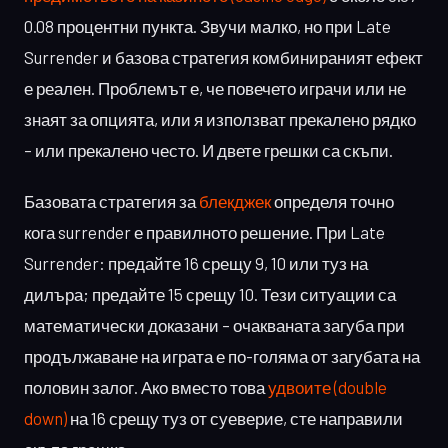
0.08 процентни пункта. Звучи малко, но при Late
Surrender и базова стратегия комбинираният ефект
е реален. Проблемът е, че повечето играчи или не
знаят за опцията, или я използват прекалено рядко
– или прекалено често. И двете грешки са скъпи.
Базовата стратегия за
блекджек
определя точно
кога surrender е правилното решение. При Late
Surrender: предайте 16 срещу 9, 10 или туз на
дилъра; предайте 15 срещу 10. Тези ситуации са
математически доказани – очакваната загуба при
продължаване на играта е по-голяма от загубата на
половин залог. Ако вместо това
удвоите (double
down)
на 16 срещу туз от суеверие, сте направили