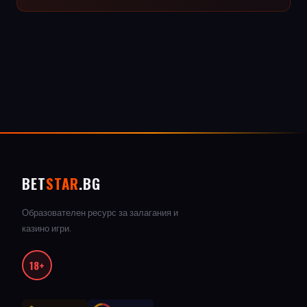
BET
STAR
.BG
Образователен ресурс за залагания и
казино игри.
18+