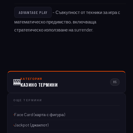
– Съвкупност от техники за игра с
ADVANTAGE PLAY
математическо предимство, включваща
стратегическо използване на surrender.
КАТЕГОРИЯ
🎰
85
КАЗИНО ТЕРМИНИ
ОЩЕ ТЕРМИНИ
Face Card (карта с фигура)
Jackpot (джакпот)