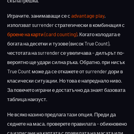
скъпа грешка.
Играчите, занимаващи се с
advantage play
,
използват surrender стратегически в комбинация с
броене на карти (card counting)
. Когато колодата е
богата на десетки и тузове (висок True Count),
честотата на surrender се увеличава – дилърът по-
вероятно ще удари силна ръка. Обратно, при нисък
True Count може да се откажете от surrender дори в
класически ситуации. Но това е напреднало ниво.
За повечето играчи е достатъчно да знаят базовата
таблица наизуст.
Не всяко казино предлага тази опция. Преди да
седнете на маса, проверете правилата – обикновено
са изписани на картата с правилата на масата или