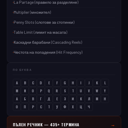
La Partage (правило за разделяне)
Multiplier (множител)
Penny Slots (слотове за стотинки)
Table Limit (лимит на масата)
Каскадни барабани (Cascading Reels)
Честота на попадения (Hit Frequency)
ПО БУКВА
A
B
C
D
E
F
G
H
I
J
K
L
M
N
O
P
Q
R
S
T
U
V
W
Y
А
Б
В
Г
Д
Е
З
И
К
Л
М
Н
О
П
Р
С
Т
У
Ф
Х
Ц
Ч
→
ПЪЛЕН РЕЧНИК — 435+ ТЕРМИНА