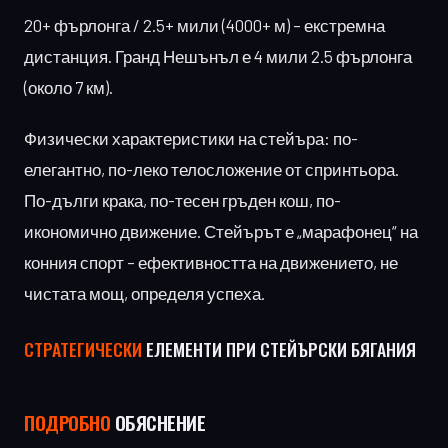
20+ фърлонга / 2.5+ мили (4000+ м) – екстремна
дистанция. Гранд Нешънъл е 4 мили 2.5 фърлонга
(около 7 км).
Физически характеристики на стейъра: по-
елегантно, по-леко телосложение от спринтьора.
По-дълги крака, по-тесен гръден кош, по-
икономично движение. Стейърът е „марафонец“ на
конния спорт – ефективността на движението, не
чистата мощ, определя успеха.
СТРАТЕГИЧЕСКИ
ЕЛЕМЕНТИ ПРИ СТЕЙЪРСКИ БЯГАНИЯ
ПОДРОБНО
ОБЯСНЕНИЕ