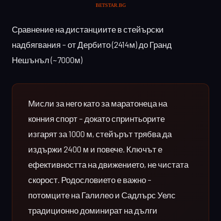
Сравнение на дистанциите в стейърски
надбягвания – от Дербито (2414м) до Гранд
Нешънъл (~7000м)
Мисли за него като за маратонеца на
конния спорт – докато спринтьорите
изгарят за 1000 м, стейърът трябва да
издържи 2400 м и повече. Ключът е
ефективността на движението, не чистата
скорост. Родословието е важно –
потомците на Галилео и Садлърс Уелс
традиционно доминират на дълги