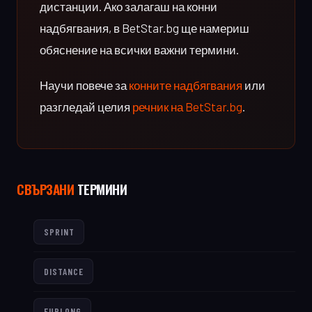
дистанции. Ако залагаш на конни
надбягвания, в BetStar.bg ще намериш
обяснение на всички важни термини.
Научи повече за
конните надбягвания
или
разгледай целия
речник на BetStar.bg
.
СВЪРЗАНИ
ТЕРМИНИ
SPRINT
DISTANCE
FURLONG