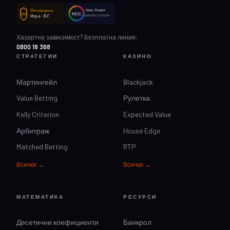
Отговорна
Нац. Съвет
НСС
ОИ
Саморегулация
Игра · БГ
Хазартна зависимост? Безплатна линия:
0800 18 368
СТРАТЕГИИ
КАЗИНО
Мартингейл
Blackjack
Value Betting
Рулетка
Kelly Criterion
Expected Value
Арбитраж
House Edge
Matched Betting
RTP
Всички →
Всички →
МАТЕМАТИКА
РЕСУРСИ
Десетични коефициенти
Банкрол