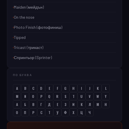
Maiden (мейдън)
On the nose
Photo Finish (фотофиниш)
Tipped
Tricast (трикаст)
Спринтьор (Sprinter)
ПО БУКВА
A
B
C
D
E
F
G
H
I
J
K
L
M
N
O
P
Q
R
S
T
U
V
W
Y
А
Б
В
Г
Д
Е
З
И
К
Л
М
Н
О
П
Р
С
Т
У
Ф
Х
Ц
Ч