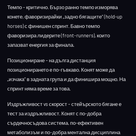
Темпо – критично. Бързо ранно темпо изморява
конете, фаворизирайки „задно бягащите“ (hold-up
horses) с финишен спринт. Бавно темпо
фаворизира лидерите (front-runners), които
запазват енергия за финала.
Позициониране – на дълга дистанция
позиционирането е по-гъвкаво. Конят може да
„изчака“ в задната група и да финишира мощно. На
спринт няма време за това.
Издръжливост vs скорост – стейърското бягане е
тест за издръжливост. Конят с по-добра
сърдечносъдова система, по-ефективен
метаболизъм и по-добра ментална дисциплина