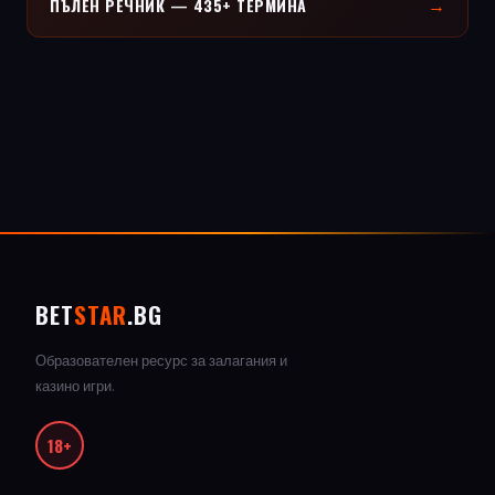
→
ПЪЛЕН РЕЧНИК — 435+ ТЕРМИНА
BET
STAR
.BG
Образователен ресурс за залагания и
казино игри.
18+