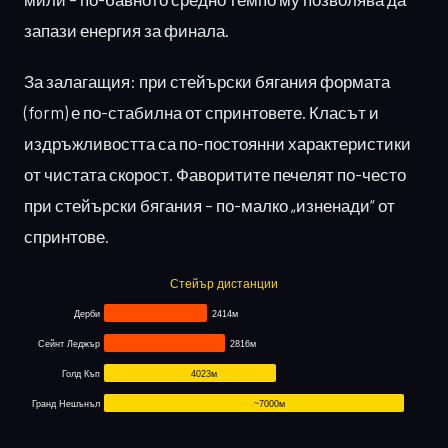
запази енергия за финала.
За залагащия: при стейърски бягания формата
(form) е по-стабилна от спринтовете. Класът и
издръжливостта са по-постоянни характеристики
от чистата скорост. Фаворитите печелят по-често
при стейърски бягания – по-малко „изненади“ от
спринтове.