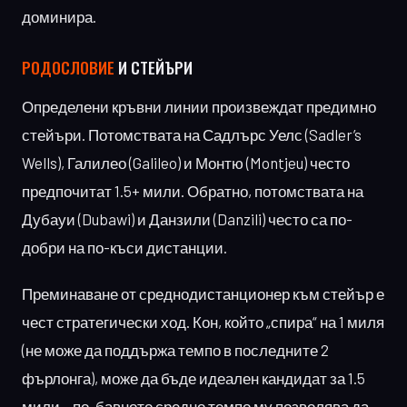
доминира.
РОДОСЛОВИЕ
И СТЕЙЪРИ
Определени кръвни линии произвеждат предимно
стейъри. Потомствата на Садлърс Уелс (Sadler’s
Wells), Галилео (Galileo) и Монтю (Montjeu) често
предпочитат 1.5+ мили. Обратно, потомствата на
Дубауи (Dubawi) и Данзили (Danzili) често са по-
добри на по-къси дистанции.
Преминаване от среднодистанционер към стейър е
чест стратегически ход. Кон, който „спира“ на 1 миля
(не може да поддържа темпо в последните 2
фърлонга), може да бъде идеален кандидат за 1.5
мили – по-бавното средно темпо му позволява да