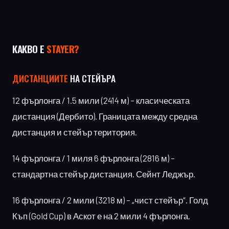
КАКВО Е
STAYER?
ДИСТАНЦИИТЕ
НА СТЕЙЪРА
12 фърлонга / 1.5 мили (2414 м) – класическата
дистанция (Дербито). Границата между средна
дистанция и стейър територия.
14 фърлонга / 1 миля 6 фърлонга (2816 м) –
стандартна стейър дистанция. Сейнт Леджър.
16 фърлонга / 2 мили (3218 м) – „чист стейър“. Голд
Къп (Gold Cup) в Аскот е на 2 мили 4 фърлонга.