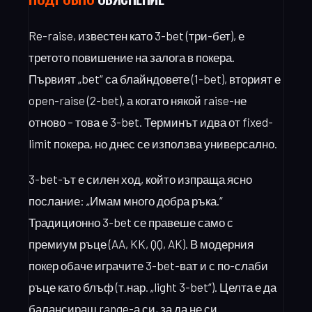
Re-raise, известен като 3-bet (три-бет), е
третото повишение на залога в покера.
Първият „bet“ са блайндовете (1-bet), вторият е
open-raise (2-bet), а когато някой raise-не
отново – това е 3-bet. Терминът идва от fixed-
limit покера, но днес се използва универсално.
3-bet-ът е силен ход, който изпраща ясно
послание: „Имам много добра ръка.“
Традиционно 3-bet се правеше само с
премиум ръце (AA, KK, QQ, AK). В модерния
покер обаче играчите 3-bet-ват и с по-слаби
ръце като блъф (т.нар. „light 3-bet“). Целта е да
балансираш range-а си, за да не си