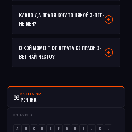
КАКВО ДА ПРАВЯ КОГАТО НЯКОЙ 3-BET-
НЕ МЕН?
В КОЙ МОМЕНТ ОТ ИГРАТА СЕ ПРАВИ 3-
BET НАЙ-ЧЕСТО?
КАТЕГОРИЯ
📖
РЕЧНИК
ПО БУКВА
A
B
C
D
E
F
G
H
I
J
K
L