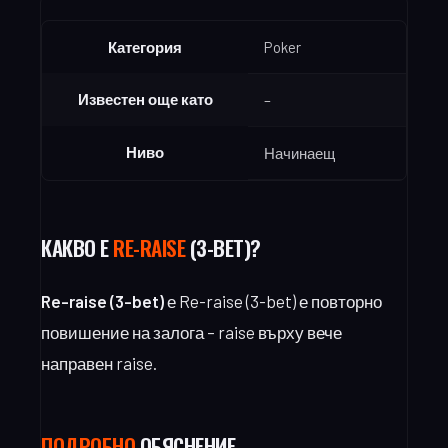
Категория
Poker
Известен още като
–
Ниво
Начинаещ
КАКВО Е
RE-RAISE
(3-BET)?
Re-raise (3-bet)
е Re-raise (3-bet) е повторно
повишение на залога – raise върху вече
направен raise.
ПОДРОБНО
ОБЯСНЕНИЕ