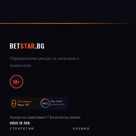
BET
STAR
.BG
Образователен ресурс за залагания и
казино игри.
18+
Отговорна
Нац. Съвет
НСС
ОИ
Саморегулация
Игра · БГ
Хазартна зависимост? Безплатна линия:
0800 18 368
СТРАТЕГИИ
КАЗИНО