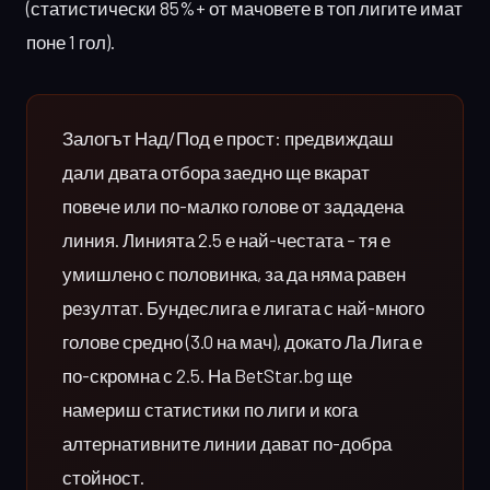
(статистически 85%+ от мачовете в топ лигите имат
поне 1 гол).
Залогът Над/Под е прост: предвиждаш
дали двата отбора заедно ще вкарат
повече или по-малко голове от зададена
линия. Линията 2.5 е най-честата – тя е
умишлено с половинка, за да няма равен
резултат. Бундеслига е лигата с най-много
голове средно (3.0 на мач), докато Ла Лига е
по-скромна с 2.5. На BetStar.bg ще
намериш статистики по лиги и кога
алтернативните линии дават по-добра
стойност.