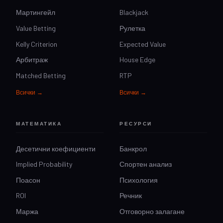
Мартингейл
Blackjack
Value Betting
Рулетка
Kelly Criterion
Expected Value
Арбитраж
House Edge
Matched Betting
RTP
Всички →
Всички →
МАТЕМАТИКА
РЕСУРСИ
Десетични коефициенти
Банкрол
Implied Probability
Спортен анализ
Поасон
Психология
ROI
Речник
Маржа
Отговорно залагане