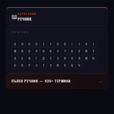
КАТЕГОРИЯ
📖
РЕЧНИК
ПО БУКВА
A
B
C
D
E
F
G
H
I
J
K
L
M
N
O
P
Q
R
S
T
U
V
W
Y
А
Б
В
Г
Д
Е
З
И
К
Л
М
Н
О
П
Р
С
Т
У
Ф
Х
Ц
Ч
→
ПЪЛЕН РЕЧНИК — 435+ ТЕРМИНА