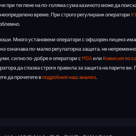
 че при теглене на по-голяма сума казиното може да поиск
 неопределено време. При строго регулирани оператори
K
роблемно.
 лоши. Много установени оператори с офшорен лиценз има
з означава по-малко регулаторна защита, не непременн
суми, силно по-добре е оператори с
MGA
или
Комисия по х
атора да спазва строги правила за защита на парите ви. 
те да прочетете в
подробния наш анализ
.