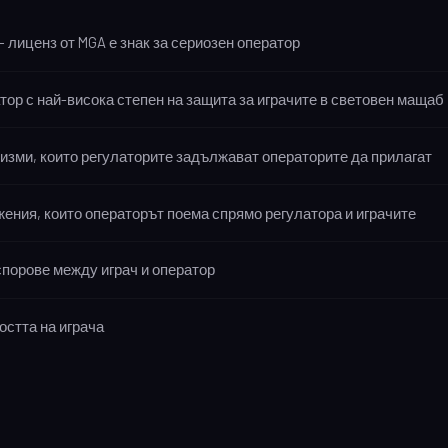
– лиценз от MGA е знак за сериозен оператор
тор с най-висока степен на защита за играчите в световен мащаб
изми, които регулаторите задължават операторите да прилагат
ения, които операторът поема спрямо регулатора и играчите
порове между играч и оператор
стта на играча