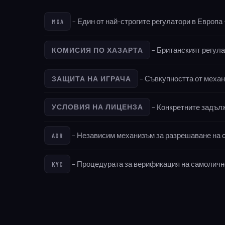
– Един от най-строгите регулатори в Европа 
MGA
– Британският регула
КОМИСИЯ ПО ХАЗАРТА
– Съвкупността от механ
ЗАЩИТА НА ИГРАЧА
– Конкретните задълж
УСЛОВИЯ НА ЛИЦЕНЗА
– Независим механизъм за разрешаване на с
ADR
– Процедурата за верификация на самолично
KYC