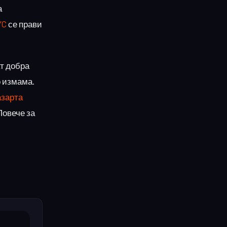
а
YC
се прави
т добра
о измама.
азарта
Повече за