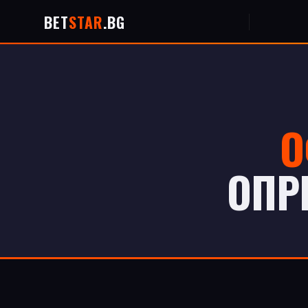
BET
STAR
.BG
О
ОПР