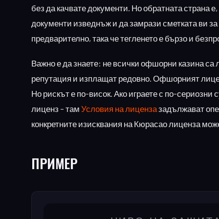
без да качвате документи. Но обратната страна е,
документи изведнъж и да замрази сметката ви за
предварително, така че тегленето е бързо и безп
Важно е да знаете: не всички офшорни казина са
репутация и изплащат редовно. Офшорният лицен
Но рискът е по-висок. Ако играете с по-сериозни 
лиценз – там
Условия на лиценза
задължават опер
конкретните изисквания на Кюрасао лиценза може
ПРИМЕР