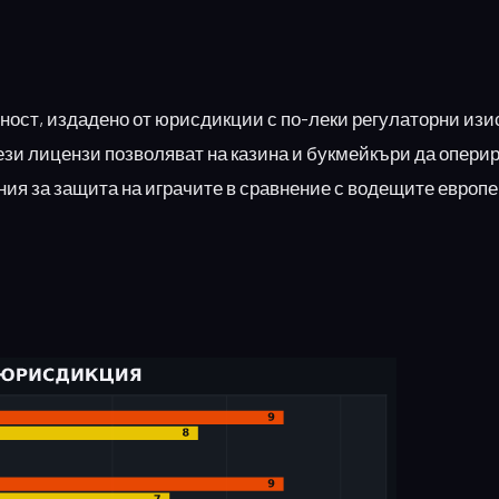
ност, издадено от юрисдикции с по-леки регулаторни изи
ези лицензи позволяват на казина и букмейкъри да опери
ния за защита на играчите в сравнение с водещите европ