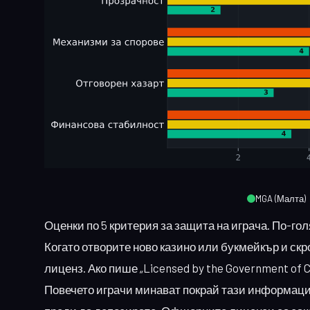
MGA (Малта)
Оценки по 5 критерия за защита на играча. По-го
Когато отворите ново казино или букмейкър и скр
лиценз. Ако пише „Licensed by the Government of 
Повечето играчи минават покрай тази информация