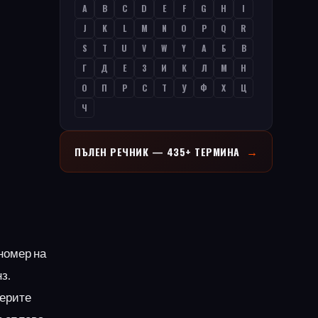
A
B
C
D
E
F
G
H
I
J
K
L
M
N
O
P
Q
R
S
T
U
V
W
Y
А
Б
В
Г
Д
Е
З
И
К
Л
М
Н
О
П
Р
С
Т
У
Ф
Х
Ц
Ч
→
ПЪЛЕН РЕЧНИК — 435+ ТЕРМИНА
 номер на
з.
верите