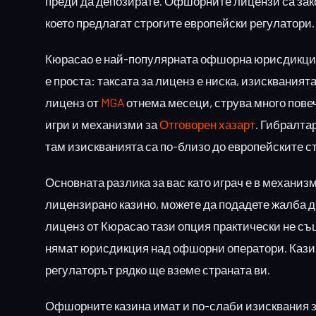
преди да депозирате. Офшорните лицензи са зако
което предлагат строгите европейски регулатори.
Кюрасао е най-популярната офшорна юрисдикция 
е проста: таксата за лиценз е ниска, изискваният
лиценз от
MGA
отнема месеци, струва много повеч
игри и механизми за
Отговорен хазарт
. Гибралта
там изискванията са по-близо до европейските с
Основната разлика за вас като играч е в механиз
лицензирано казино, можете да подадете жалба д
лиценз от Кюрасао тази опция практически не с
нямат юрисдикция над офшорни оператори. Казин
регулаторът рядко ще вземе страната ви.
Офшорните казина имат и по-слаби изисквания 