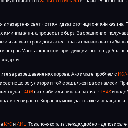
нни, но нивото на
Защита на играча
е значително по-ниско
в хазартния свят – оттам идват стотици онлайн казина.
а са минимални, а процесът е бърз. За сравнение, получав
е и изисква строги доказателства за финансова стабилно
р и остров Ман са офшорни юрисдикции, но с по-добра ре
тандарти.
мите за разрешаване на спорове. Ако имате проблем с
MGA
иректно до регулатора и той е задължен да се намеси. П
ъществува –
ADR
са слаби или липсват изцяло.
IBAS
и подо
о, лицензирано в Кюрасао, може да откаже изплащане и
за
KYC
и
AML
. Това понякога изглежда удобно – депозирате 