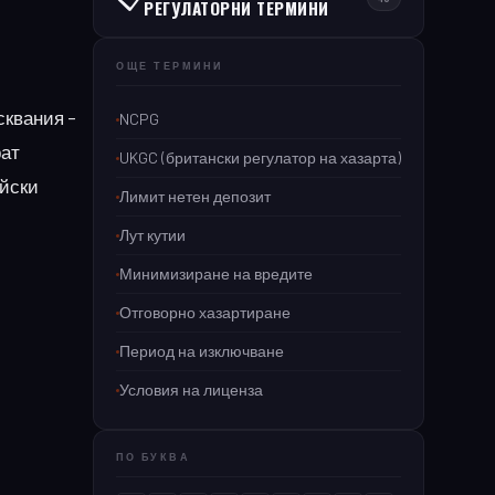
РЕГУЛАТОРНИ ТЕРМИНИ
ОЩЕ ТЕРМИНИ
сквания –
NCPG
рат
UKGC (британски регулатор на хазарта)
ейски
Лимит нетен депозит
Лут кутии
Минимизиране на вредите
Отговорно хазартиране
Период на изключване
Условия на лиценза
ПО БУКВА