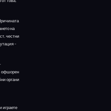
 от това,
 Причината
ането на
ст, честни
путация –
-
ри офшорен
бни органи
и играете