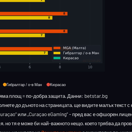
Гибралтар / о-в Ман
Кюрасао
ляма площ = по-добра защита. Данни: betstar.bg
олнете до дъното на страницата, ще видите малък текст с
Curaçao“ или „Curaçao eGaming“ – пред вас е офшорен лицен
, но тя е може би най-важното нещо, което трябва да про