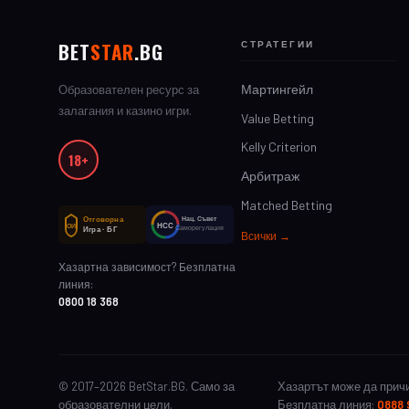
BET
STAR
.BG
СТРАТЕГИИ
Мартингейл
Образователен ресурс за
залагания и казино игри.
Value Betting
Kelly Criterion
18+
Арбитраж
Matched Betting
Отговорна
Нац. Съвет
НСС
ОИ
Саморегулация
Игра · БГ
Всички →
Хазартна зависимост? Безплатна
линия:
0800 18 368
© 2017–2026 BetStar.BG. Само за
Хазартът може да причи
образователни цели.
Безплатна линия:
0888 