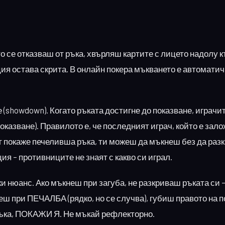
о се отказваш от ръка, хвърляш картите с лицето надолу 
ия остава скрита. В онлайн покера мъкването е автоматич
 (showdown). Когато ръката достигне до показване, играчи
показване). Правилото е, че последният играч, който е зал
т покаже печеливша ръка, ти можеш да мъкнеш без да ра
я – противниците не знаят с какво си играл.
 нюанс. Ако мъкнеш при загуба, не разкриваш ръката си –
еш при ПЕЧАЛБА (рядко, но се случва), губиш правото на п
ръка, ПОКАЖИ Я. Не мъкай рефлекторно.