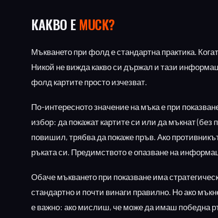
КАКВО Е
MUCK?
Мъкването при фолд е стандартна практика. Когат
Никой не вижда какво си държал и тази информац
фолд картите просто изчезват.
По-интересното значение на мъка е при показване
избор: да покажат картите си или да мъкнат (без 
повишил, трябва да покаже пръв. Ако противникъ
ръката си. Предимството е опазване на информаци
Обаче мъкването при показване има стратегически
стандартно и почти винаги правилно. Но ако мъкн
е важно: ако мислиш, че може да имаш победна 