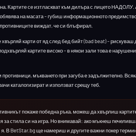
на. Картите се изтласкват към дилъра с лицето НАДОЛУ. 
 обявява на масата – губиш информационното предимство.
 противниците виждат, че си блъфирал.
хвърляй карти от яд след бед бийт (bad beat) – рискуваш 
дхвърляй картите високо – в някои зали това е нарушени
и противници, мъкването при загуба е задължително. Всяк
рачи каталогизират и използват срещу теб.
отивникът покаже победна ръка, можеш да хвърлиш картит
я за стила си на игра. Но внимавай: ако мъкнеш печеливш
и я. В BetStar.bg ще намериш и другите важни покер терми