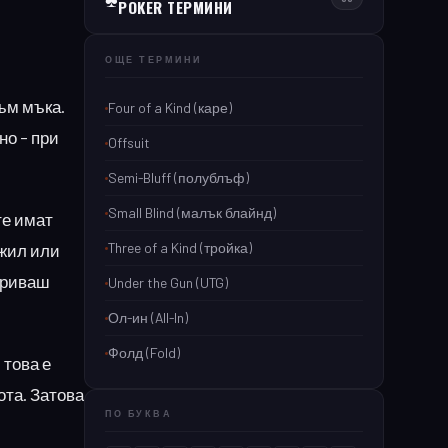
POKER ТЕРМИНИ
ОЩЕ ТЕРМИНИ
към мъка.
Four of a Kind (каре)
но – при
Offsuit
Semi-Bluff (полублъф)
Small Blind (малък блайнд)
те имат
Three of a Kind (тройка)
ожил или
зкриваш
Under the Gun (UTG)
Ол-ин (All-In)
Фолд (Fold)
 това е
ота. Затова
ПО БУКВА