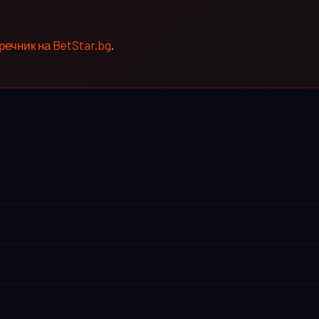
речник на BetStar.bg
.