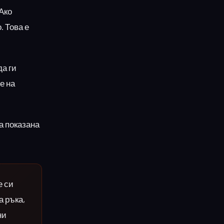
Ако
 Това е
да ги
е на
а показана
е си
а ръка,
ни