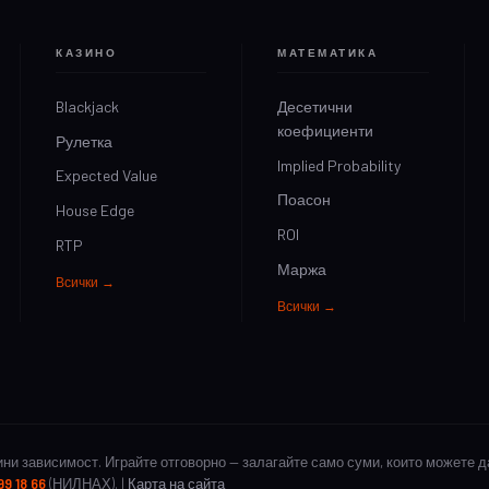
КАЗИНО
МАТЕМАТИКА
Blackjack
Десетични
коефициенти
Рулетка
Implied Probability
Expected Value
Поасон
House Edge
ROI
RTP
Маржа
Всички →
Всички →
ни зависимост. Играйте отговорно — залагайте само суми, които можете да
99 18 66
(НИЛНАХ). |
Карта на сайта