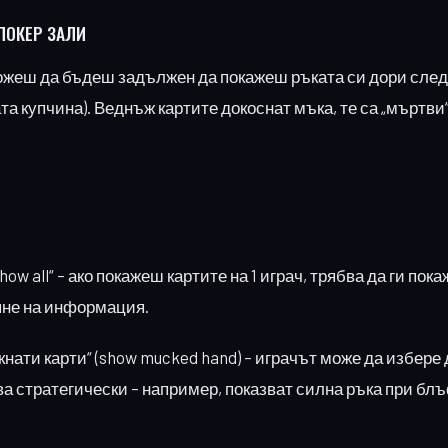
ПОКЕР ЗАЛИ
 можеш да бъдеш задължен да покажеш ръката си дори след
а купчина). Веднъж картите докоснат мъка, те са „мъртви“ 
w all“ – ако покажеш картите на 1 играч, трябва да ги пок
яне на информация.
нати карти“ (show mucked hand) – играчът може да избере 
ва стратегически – например, показват силна ръка при блъ