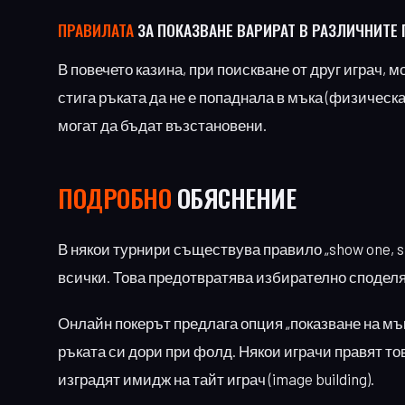
ПРАВИЛАТА
ЗА ПОКАЗВАНЕ ВАРИРАТ В РАЗЛИЧНИТЕ 
В повечето казина, при поискване от друг играч,
стига ръката да не е попаднала в мъка (физическат
могат да бъдат възстановени.
ПОДРОБНО
ОБЯСНЕНИЕ
В някои турнири съществува правило „show one, sho
всички. Това предотвратява избирателно сподел
Онлайн покерът предлага опция „показване на мък
ръката си дори при фолд. Някои играчи правят то
изградят имидж на тайт играч (image building).