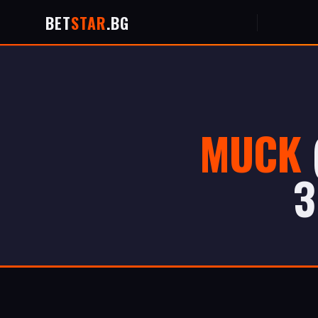
BET
STAR
.BG
MUCK
З