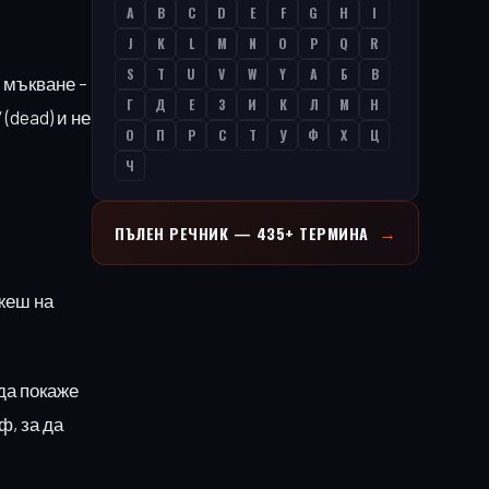
A
B
C
D
E
F
G
H
I
J
K
L
M
N
O
P
Q
R
S
T
U
V
W
Y
А
Б
В
 мъкване –
Г
Д
Е
З
И
К
Л
М
Н
(dead) и не
О
П
Р
С
Т
У
Ф
Х
Ц
Ч
→
ПЪЛЕН РЕЧНИК — 435+ ТЕРМИНА
ажеш на
да покаже
ф, за да