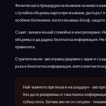
Физическата процедура на мъкване на живо е важ
случайно обърнеш карта при мъкване, дилърът я
особено болезнено, когато мъкваш блъф, защото
Съвет: винаги мъкай спокойно и контролирано. Не 
обърнеш и да дадеш безплатна информация. Не по
правилата.
Стратегически: ако играеш редовно с едни и същ
ръка е безплатна информация, която опитните иг
Най-важното при мъка е на шоудаун – ако пр
без да ги разкриваш и така пазиш информаци
губиш пота. Затова ако не си сигурен – покаж