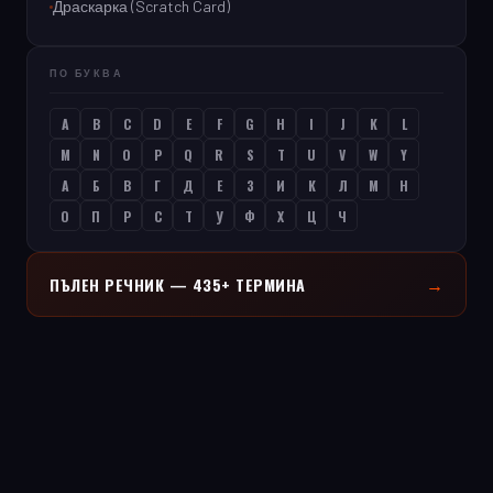
Драскарка (Scratch Card)
ПО БУКВА
A
B
C
D
E
F
G
H
I
J
K
L
M
N
O
P
Q
R
S
T
U
V
W
Y
А
Б
В
Г
Д
Е
З
И
К
Л
М
Н
О
П
Р
С
Т
У
Ф
Х
Ц
Ч
→
ПЪЛЕН РЕЧНИК — 435+ ТЕРМИНА