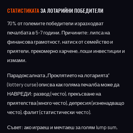
СТАТИСТИКАТА
ЗА ЛОТАРИЙНИ ПОБЕДИТЕЛИ
70% от големите победители изразходват
печалбата в 5-7 години. Причините: липса на
финансова грамотност, натиск от семейство и
приятели, прекомерно харчене, лоши инвестиции и
измами.
Парадоксалната „Проклятието на лотарията“
(lottery curse) описва как голяма печалба може да
НАВРЕДИ: развод (често), прекъсване на
приятелства (много често), депресия (изненадващо
често), фалит (статистически честo).
Съвет: ако играеш и мечтаеш за голям lump sum,