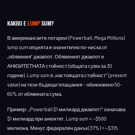
КАКВО Е
LUMP
SUM?
В американските лотарии (Powerball, Mega Millions)
lump sum опцията е значително по-ниска от
„обявения“ джакпот. Обявеният джакпот е
АНЮИТЕТНАТА стойност (общата сума за 30
години). Lump sum е „настоящата стойност“ (present
value) на тези бъдещи плащания – обикновено 50-
60% от обявената сума.
Пример: „Powerball $1 милиард джакпот!“ означава
$1 милиард при анюитет. Lump sum = ~$500
милиона. Минус федерален данък (37%) = ~$315