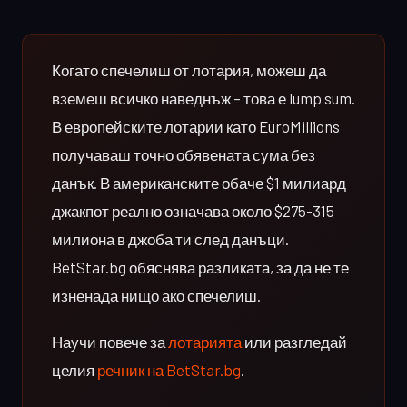
Когато спечелиш от лотария, можеш да
вземеш всичко наведнъж – това е lump sum.
В европейските лотарии като EuroMillions
получаваш точно обявената сума без
данък. В американските обаче $1 милиард
джакпот реално означава около $275-315
милиона в джоба ти след данъци.
BetStar.bg обяснява разликата, за да не те
изненада нищо ако спечелиш.
Научи повече за
лотарията
или разгледай
целия
речник на BetStar.bg
.