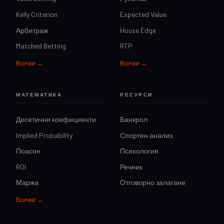
Kelly Criterion
Expected Value
Арбитраж
House Edge
Matched Betting
RTP
Всички →
Всички →
МАТЕМАТИКА
РЕСУРСИ
Десетични коефициенти
Банкрол
Implied Probability
Спортен анализ
Поасон
Психология
ROI
Речник
Маржа
Отговорно залагане
Всички →