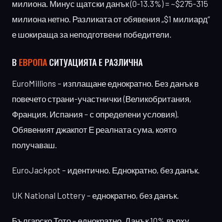
милиона. Минус щатски данък (0-13.3%) = ~$275-315
милиона нетно. Разликата от обявения „$1 милиард“
е шокираща за неподготвени победители.
В
ЕВРОПА
СИТУАЦИЯТА Е РАЗЛИЧНА
EuroMillions – изплащане еднократно. Без данък в
повечето страни-участнички (Великобритания,
Франция, Испания – с определени условия).
Обявеният джакпот Е реалната сума, която
получаваш.
EuroJackpot – идентично. Еднократно, без данък.
UK National Lottery – еднократно, без данък.
Българско Тото – еднократно. Данък 10% върху