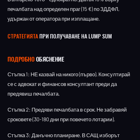
печалбата над определен праг (15 €) по ЗДДФЛ,
удържан от оператора при изплащане.
СТРАТЕГИЯТА
ПРИ ПОЛУЧАВАНЕ НА LUMP SUM
ПОДРОБНО
ОБЯСНЕНИЕ
Стъпка 1: НЕ казвай на никого (първо). Консултирай
се с адвокат и финансов консултант преди да
предявиш печалбата.
Стъпка 2: Предяви печалбата в срок. Не забравяй
сроковете (30-180 дни при повечето лотарии).
Стъпка 3: Данъчно планиране. В САЩ изборът