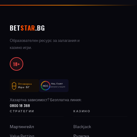
BET
STAR
.BG
Образователен ресурс за залагания и
казино игри.
18+
Отговорна
Нац. Съвет
НСС
ОИ
Саморегулация
Игра · БГ
Хазартна зависимост? Безплатна линия:
0800 18 368
СТРАТЕГИИ
КАЗИНО
Мартингейл
Blackjack
Value Betting
Рулетка