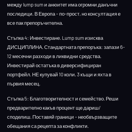
между lump sum и анюитет има огромни данъчни
последици. В Европа – по-прост, но консултация е
все пак препоръчителна.
Стъпка 4: Инвестиране. Lump sum изисква
ДИСЦИПЛИНА. Стандартната препоръка: запази 6-
12 месечни разходи в ликвидни средства.
Инвестирай остатъка в диверсифициран
портфейл. НЕ купувай 10 коли, 3 къщи и яхта в
първия месец.
Стъпка 5: Благотворителност и семейство. Реши
предварително какъв процент ще дариш/
споделиш. Поставяй граници – необвързващите
обещания са рецепта за конфликти.