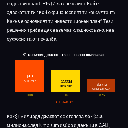
подготви план ПРЕДИ да спечелиш. Кой е
адвокатът ти? Кой е финансовият ти консултант?
Какъв е основният ти инвестиционен план? Тези
решения трябва да се вземат хладнокръвно, не в
еуфорията от печалба.
Как $1 милиард джакпот се стопява до ~$300
милиона след lump sum избор и данъци в САЩ