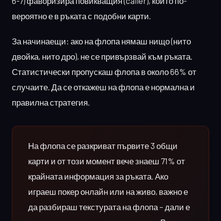
6-7) фаворизира повикващия (caller), който по-
вероятно е в ръката с подобни карти.
За начинаещи: ако на флопа нямаш нищо (нито
двойка, нито дро), не се привързвай към ръката.
Статистически пропускаш флопа в около 66% от
случаите. Да се откажеш на флопа е нормална и
правилна стратегия.
На флопа се разкриват първите 3 общи
карти и от този момент вече знаеш 71% от
крайната информация за ръката. Ако
играеш покер онлайн или на живо, важно е
да разбираш текстурата на флопа – дали е