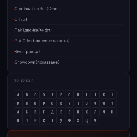
Continuation Bet (C-bet)
Offsuit
Pair (двойка/чифт)
Pot Odds (шансове на пота)
River (ривър)
Showdown (показване)
ПО БУКВА
A
B
C
D
E
F
G
H
I
J
K
L
M
N
O
P
Q
R
S
T
U
V
W
Y
А
Б
В
Г
Д
Е
З
И
К
Л
М
Н
О
П
Р
С
Т
У
Ф
Х
Ц
Ч