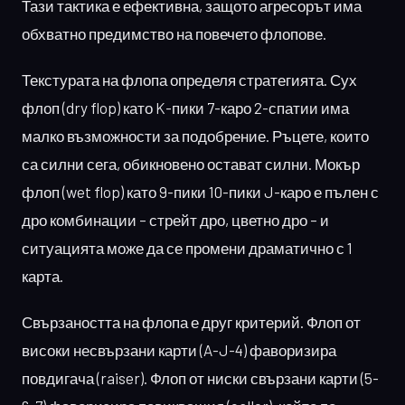
Тази тактика е ефективна, защото агресорът има
обхватно предимство на повечето флопове.
Текстурата на флопа определя стратегията. Сух
флоп (dry flop) като K-пики 7-каро 2-спатии има
малко възможности за подобрение. Ръцете, които
са силни сега, обикновено остават силни. Мокър
флоп (wet flop) като 9-пики 10-пики J-каро е пълен с
дро комбинации – стрейт дро, цветно дро – и
ситуацията може да се промени драматично с 1
карта.
Свързаността на флопа е друг критерий. Флоп от
високи несвързани карти (A-J-4) фаворизира
повдигача (raiser). Флоп от ниски свързани карти (5-