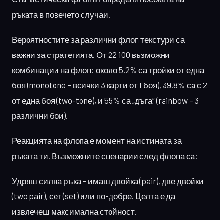
ръката в повечето случаи.
Вероятностите за различни флоп текстури са
важни за стратегията. От 22 100 възможни
комбинации на флоп: около 5.2% са тройки от една
боя (monotone – всички 3 карти от 1 боя), 39.8% са с 2
от една боя (two-tone), и 55% са „дъга“ (rainbow – 3
различни бои).
Реакцията на флопа е момент на истината за
ръката ти. Възможните сценарии след флопа са:
Удряш силна ръка – имаш двойка (pair), две двойки
(two pair), сет (set) или по-добре. Целта е да
извлечеш максимална стойност.