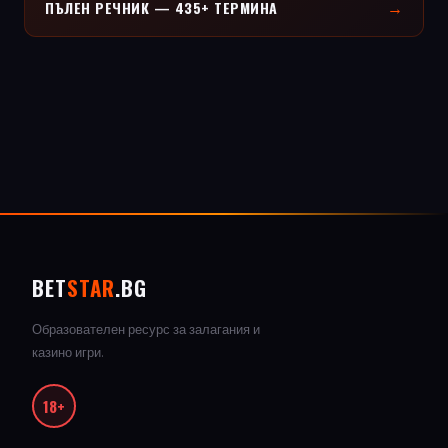
→
ПЪЛЕН РЕЧНИК — 435+ ТЕРМИНА
BET
STAR
.BG
Образователен ресурс за залагания и
казино игри.
18+