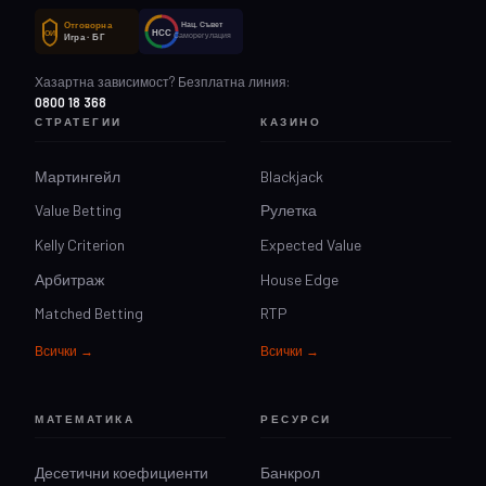
Отговорна
Нац. Съвет
НСС
ОИ
Саморегулация
Игра · БГ
Хазартна зависимост? Безплатна линия:
0800 18 368
СТРАТЕГИИ
КАЗИНО
Мартингейл
Blackjack
Value Betting
Рулетка
Kelly Criterion
Expected Value
Арбитраж
House Edge
Matched Betting
RTP
Всички →
Всички →
МАТЕМАТИКА
РЕСУРСИ
Десетични коефициенти
Банкрол