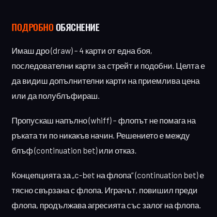
ПОДРОБНО
ОБЯСНЕНИЕ
Имаш дро (draw) – 4 карти от една боя,
последователни карти за стрейт и подобни. Целта е
да видиш допълнителни карти на приемлива цена
или да полублъфираш.
Пропускаш напълно (whiff) – флопът не помага на
ръката ти по никакъв начин. Решението е между
блъф (continuation bet) или отказ.
Концепцията за „c-bet на флопа“ (continuation bet) е
тясно свързана с флопа. Играчът, повишил преди
флопа, продължава агресията със залог на флопа.