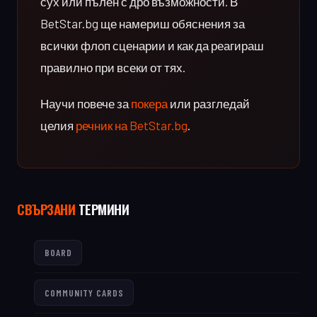
сух или пълен с дро възможности. В
BetStar.bg ще намериш обяснения за
всички флоп сценарии и как да реагираш
правилно при всеки от тях.
Научи повече за
покера
или разгледай
целия
речник на BetStar.bg
.
СВЪРЗАНИ
ТЕРМИНИ
BOARD
COMMUNITY CARDS