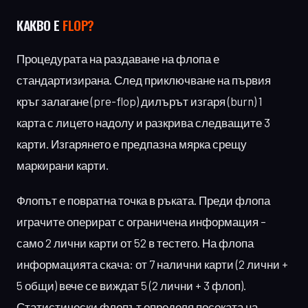
КАКВО Е
FLOP?
Процедурата на раздаване на флопа е
стандартизирана. След приключване на първия
кръг залагане (pre-flop) дилърът изгаря (burn) 1
карта с лицето надолу и разкрива следващите 3
карти. Изгарянето е предпазна мярка срещу
маркирани карти.
Флопът е повратна точка в ръката. Преди флопа
играчите оперират с ограничена информация –
само 2 лични карти от 52 в тестето. На флопа
информацията скача: от 7 налични карти (2 лични +
5 общи) вече се виждат 5 (2 лични + 3 флоп).
Статистически флопът определя посоката на