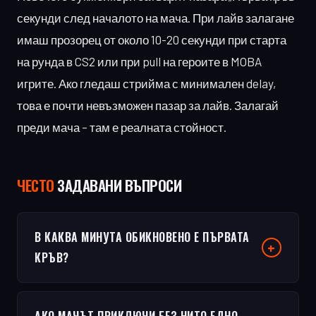
секунди след началото на мача. При лайв залагане
имаш прозорец от около 10-20 секунди при старта
на рунда в CS2 или при pull на героите в MOBA
игрите. Ако гледаш стрийма с минимален delay,
това е почти невъзможен пазар за лайв. Залагай
преди мача – там е реалната стойност.
ЧЕСТO
ЗАДАВАНИ ВЪПРОСИ
В КАКВА МИНУТА ОБИКНОВЕНО Е ПЪРВАТА
КРЪВ?