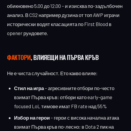
обикновено 5.00 до 12.00 – и изисква по-задълбочен
анализ. В CS2 например дузина от топ AWP играчи
исторически водят класацията по First Blood в
opener рундовете.
ФАКТОРИ
, ВЛИЯЕЩИ НА ПЪРВА КРЪВ
Не е чиста случайност. Ето какво влияе:
Стил на игра
– агресивните отбори по-често
взимат Първа кръв; отбори като early-game
focused LoL тимове имат FB rate над 55%
Избор на герои
– герои с висока начална атака
взимат Първа кръв по-лесно; в Dota 2 пик на