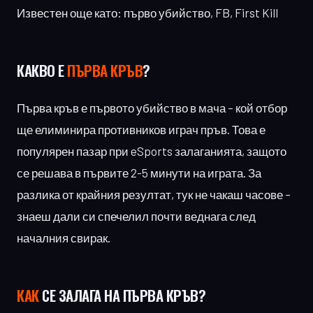
Известен още като: първо убийство, FB, First Kill
КАКВО Е
ПЪРВА КРЪВ
?
Първа кръв е първото убийство в мача – кой отбор
ще елиминира противников играч пръв. Това е
популярен пазар при eSports залаганията, защото
се решава в първите 2-5 минути на играта. За
разлика от крайния резултат, тук не чакаш часове –
знаеш дали си спечелил почти веднага след
началния свирак.
КАК
СЕ ЗАЛАГА НА ПЪРВА КРЪВ?