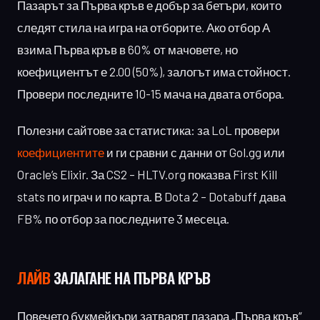
Пазарът за Първа кръв е добър за бетъри, които
следят стила на игра на отборите. Ако отбор А
взима Първа кръв в 60% от мачовете, но
коефициентът е 2.00 (50%), залогът има стойност.
Провери последните 10-15 мача на двата отбора.
Полезни сайтове за статистика: за LoL провери
коефициентите
и ги сравни с данни от Gol.gg или
Oracle’s Elixir. За CS2 – HLTV.org показва First Kill
stats по играч и по карта. В Dota 2 – Dotabuff дава
FB% по отбор за последните 3 месеца.
ЛАЙВ
ЗАЛАГАНЕ НА ПЪРВА КРЪВ
Повечето букмейкъри затварят пазара „Първа кръв“