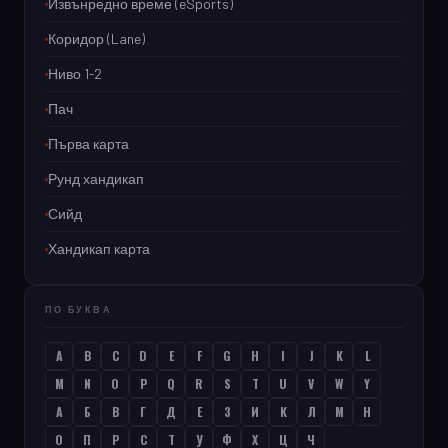
Извънредно време (eSports)
Коридор (Lane)
Ниво 1-2
Пач
Първа карта
Рунд хандикап
Сийд
Хандикап карта
ПО БУКВА
A
B
C
D
E
F
G
H
I
J
K
L
M
N
O
P
Q
R
S
T
U
V
W
Y
А
Б
В
Г
Д
Е
З
И
К
Л
М
Н
О
П
Р
С
Т
У
Ф
Х
Ц
Ч