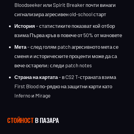
Bloodseeker или Spirit Breaker почти винаги
сигнализира агресивен old-school старт
История
– статистиките показват кой отбор
взима Първа кръв в повече от 50% от мачовете
Мета
– след голям patch агресивното мета се
сменя и историческите проценти може да са
вече остарели; следи patch notes
Страна на картата
– в CS2 T-страната взима
First Blood по-рядко на защитни карти като
Inferno и Mirage
СТОЙНОСТ
В ПАЗАРА