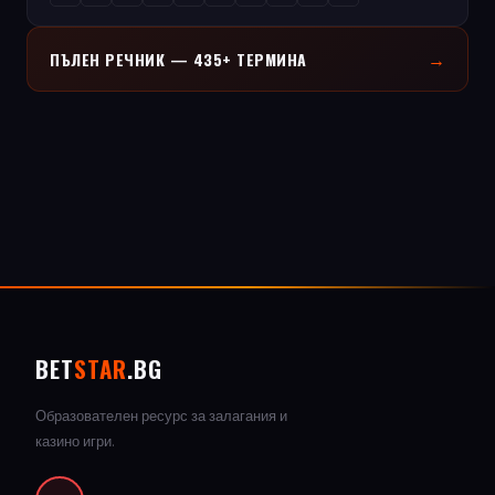
→
ПЪЛЕН РЕЧНИК — 435+ ТЕРМИНА
BET
STAR
.BG
Образователен ресурс за залагания и
казино игри.