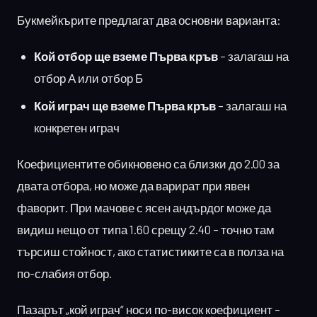
Букмейкърите предлагат два основни варианта:
Кой отбор ще вземе Първа кръв
– залагаш на
отбор А или отбор Б
Кой играч ще вземе Първа кръв
– залагаш на
конкретен играч
Коефициентите обикновено са близки до 2.00 за
двата отбора, но може да варират при явен
фаворит. При мачове с ясен андърдог може да
видиш нещо от типа 1.60 срещу 2.40 – точно там
търсиш стойност, ако статистиките са в полза на
по-слабия отбор.
Пазарът „кой играч“ носи по-висок коефициент –