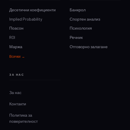
Десетични коефициенти
Банкрол
Implied Probability
Спортен анализ
Поасон
Психология
ROI
Речник
Маржа
Отговорно залагане
Всички →
ЗА НАС
За нас
Контакти
Политика за
поверителност