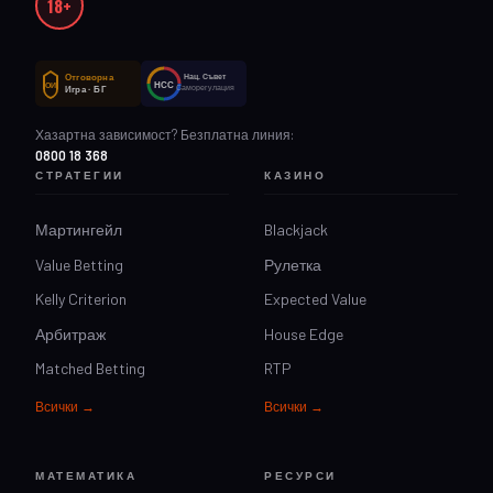
18+
Отговорна
Нац. Съвет
НСС
ОИ
Саморегулация
Игра · БГ
Хазартна зависимост? Безплатна линия:
0800 18 368
СТРАТЕГИИ
КАЗИНО
Мартингейл
Blackjack
Value Betting
Рулетка
Kelly Criterion
Expected Value
Арбитраж
House Edge
Matched Betting
RTP
Всички →
Всички →
МАТЕМАТИКА
РЕСУРСИ