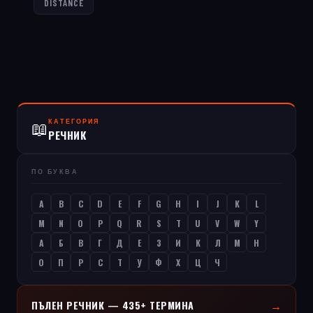
DISTANCE
КАТЕГОРИЯ
📖
РЕЧНИК
ПО БУКВА
A
B
C
D
E
F
G
H
I
J
K
L
M
N
O
P
Q
R
S
T
U
V
W
Y
А
Б
В
Г
Д
Е
З
И
К
Л
М
Н
О
П
Р
С
Т
У
Ф
Х
Ц
Ч
→
ПЪЛЕН РЕЧНИК — 435+ ТЕРМИНА