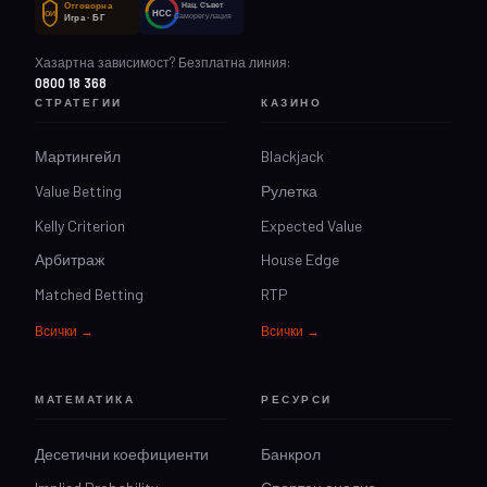
Отговорна
Нац. Съвет
НСС
ОИ
Саморегулация
Игра · БГ
Хазартна зависимост? Безплатна линия:
0800 18 368
СТРАТЕГИИ
КАЗИНО
Мартингейл
Blackjack
Value Betting
Рулетка
Kelly Criterion
Expected Value
Арбитраж
House Edge
Matched Betting
RTP
Всички →
Всички →
МАТЕМАТИКА
РЕСУРСИ
Десетични коефициенти
Банкрол