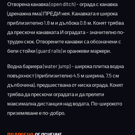
Отворена канавка (open ditch) – ограда с канавка
(дренажна яма) ПРЕДИ нея. Канавката е широка
приблизително 1.8 м и дълбока 0.6 м. Конят трябва
да прескочи канавката И оградата – значително по-
труден скок. Отворените канавки са обозначени с
бели стойки (guard rails) и оранжеви маркери.
Водна бариера (water jump) – широка плитка водна
повърхност (приблизително 4.5 м ширина, 7.5 см
дълбочина), предшествана от ниска ограда. Конят
трябва да прескочи оградата и да прелети
максимална дистанция над водата. По-широкото
приземяване е по-добро.
ПОДРОБНО
ОБЯСНЕНИЕ