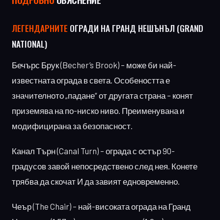
ЛЕГЕНДАРНИТЕ
ОГРАДИ НА ГРАНД НЕШЪНЪЛ (GRAND
NATIONAL)
Бечърс Брук (Becher’s Brook) – може би най-
известната ограда в света. Особеността е
значителното „падане“ от другата страна – конят
приземява на по-ниско ниво. Преименувана и
модифицирана за безопасност.
Канал Търн (Canal Turn) – ограда с остър 90-
градусов завой непосредствено след нея. Конете
трябва да скочат И да завият едновременно.
Чеър (The Chair) – най-високата ограда на Гранд