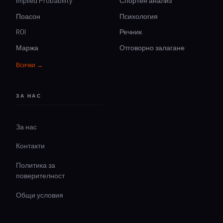
Implied Probability
Спортен анализ
Поасон
Психология
ROI
Речник
Маржа
Отговорно залагане
Всички →
ЗА НАС
За нас
Контакти
Политика за
поверителност
Общи условия