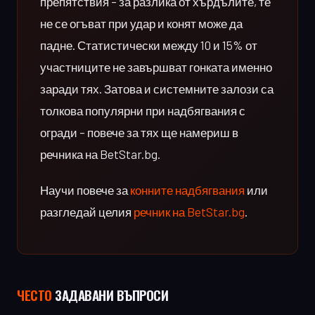
препятствия – за разлика от хърдълите, те
не се огъват при удар и конят може да
падне. Статистически между 10 и 15% от
участниците не завършват гонката именно
заради тях. Затова и системните залози са
толкова популярни при надбягвания с
огради – повече за тях ще намериш в
речника на BetStar.bg.
Научи повече за
конните надбягвания
или
разгледай целия
речник на BetStar.bg
.
ЧЕСТO
ЗАДАВАНИ ВЪПРОСИ