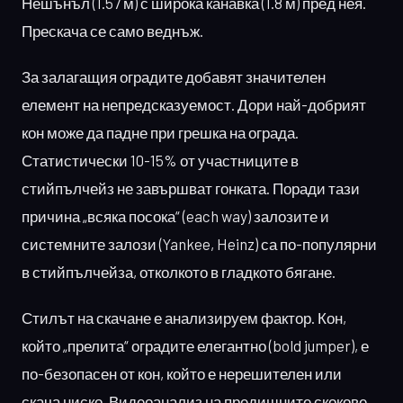
Нешънъл (1.57 м) с широка канавка (1.8 м) пред нея.
Прескача се само веднъж.
За залагащия оградите добавят значителен
елемент на непредсказуемост. Дори най-добрият
кон може да падне при грешка на ограда.
Статистически 10-15% от участниците в
стийпълчейз не завършват гонката. Поради тази
причина „всяка посока“ (each way) залозите и
системните залози (Yankee, Heinz) са по-популярни
в стийпълчейза, отколкото в гладкото бягане.
Стилът на скачане е анализируем фактор. Кон,
който „прелита“ оградите елегантно (bold jumper), е
по-безопасен от кон, който е нерешителен или
скача ниско. Видеоанализ на предишните скокове