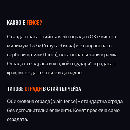
КАКВО Е
FENCE?
Стандартната стийпълчейз ограда в ОК е висока
минимум 1.37 м (4 фута 6 инча) и е направена от
вербови пръчки (birch), плътно натъпкани в рамка.
Оградата е здрава и кон, който „удари“ оградата с
крак, може да се спъне и да падне.
ТИПОВЕ
ОГРАДИ
В СТИЙПЪЛЧЕЙЗА
Обикновена ограда (plain fence) – стандартна ограда
без допълнителни елементи. Конят прескача само
оградата.