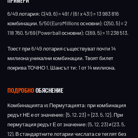
ПРИМЕРИ
6/49 лотария: C(49, 6) = 49! / (6! x 43!) = 13 983 816
комбинации. 5/50 (EuroMillions основни): C(50, 5) = 2
118 760. 5/69 (Powerball основни): C(69, 5) = 11 238 513.
Тоест при 6/49 лотария съществуват почти 14
милиона уникални комбинации. Твоят билет
покрива ТОЧНО 1. Шансът ти: 1 от 14 милиона.
ПОДРОБНО
ОБЯСНЕНИЕ
Комбинацията vs Пермутацията: при комбинация
редът НЕ е от значение: {5, 12, 23} = {23, 5, 12}. При
пермутация редът Е от значение: (5, 12, 23) ≠ (23, 5,
12). В стандартните лотарии числата се теглят без