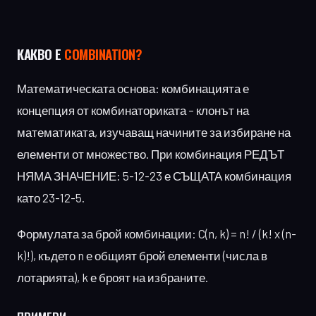
КАКВО Е
COMBINATION?
Математическата основа: комбинацията е
концепция от комбинаториката – клонът на
математиката, изучаващ начините за избиране на
елементи от множество. При комбинация РЕДЪТ
НЯМА ЗНАЧЕНИЕ: 5-12-23 е СЪЩАТА комбинация
като 23-12-5.
Формулата за брой комбинации: C(n, k) = n! / (k! x (n-
k)!), където n е общият брой елементи (числа в
лотарията), k е броят на избраните.