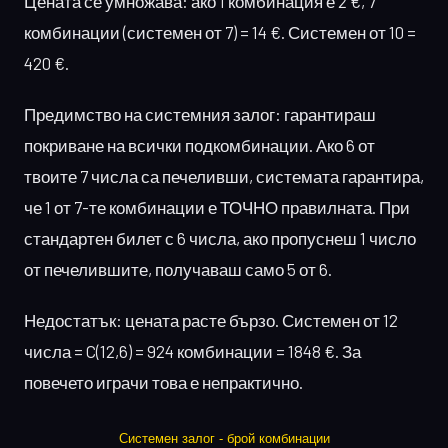
Цената се умножава: ако 1 комбинация е 2 €, 7
комбинации (системен от 7) = 14 €. Системен от 10 =
420 €.
Предимство на системния залог: гарантираш
покриване на всички подкомбинации. Ако 6 от
твоите 7 числа са печеливши, системата гарантира,
че 1 от 7-те комбинации е ТОЧНО правилната. При
стандартен билет с 6 числа, ако пропуснеш 1 число
от печелившите, получаваш само 5 от 6.
Недостатък: цената расте бързо. Системен от 12
числа = C(12,6) = 924 комбинации = 1848 €. За
повечето играчи това е непрактично.