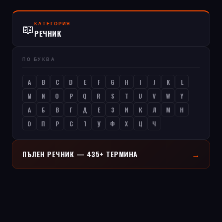
КАТЕГОРИЯ
📖
РЕЧНИК
ПО БУКВА
A
B
C
D
E
F
G
H
I
J
K
L
M
N
O
P
Q
R
S
T
U
V
W
Y
А
Б
В
Г
Д
Е
З
И
К
Л
М
Н
О
П
Р
С
Т
У
Ф
Х
Ц
Ч
→
ПЪЛЕН РЕЧНИК — 435+ ТЕРМИНА