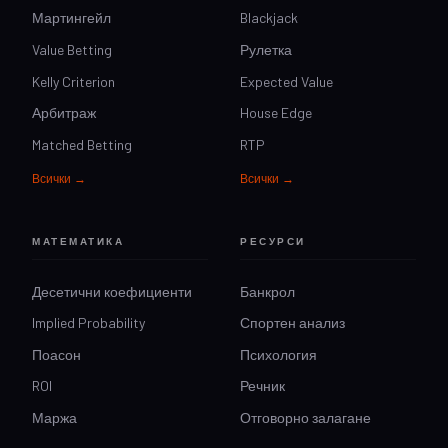
Мартингейл
Blackjack
Value Betting
Рулетка
Kelly Criterion
Expected Value
Арбитраж
House Edge
Matched Betting
RTP
Всички →
Всички →
МАТЕМАТИКА
РЕСУРСИ
Десетични коефициенти
Банкрол
Implied Probability
Спортен анализ
Поасон
Психология
ROI
Речник
Маржа
Отговорно залагане