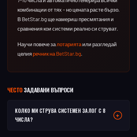
7-10 числа и автоматично генерира всички
комбинации от тях – но цената расте бързо.
В BetStar.bg ще намериш пресмятания и
сравнения кои системи реално си струват.
Научи повече за
лотарията
или разгледай
целия
речник на BetStar.bg
.
ЧЕСТO
ЗАДАВАНИ ВЪПРОСИ
КОЛКО МИ СТРУВА СИСТЕМЕН ЗАЛОГ С 8
ЧИСЛА?