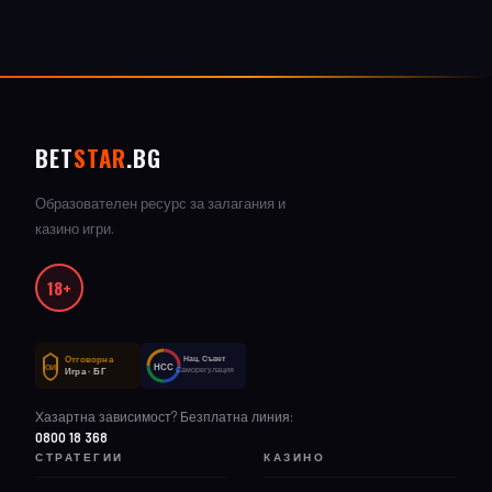
BET
STAR
.BG
Образователен ресурс за залагания и
казино игри.
18+
Отговорна
Нац. Съвет
НСС
ОИ
Саморегулация
Игра · БГ
Хазартна зависимост? Безплатна линия:
0800 18 368
СТРАТЕГИИ
КАЗИНО