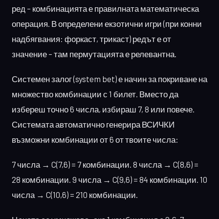
ред – комбинацията е правилната математическа
операция. В определени екзотични игри (при конни
надбягвания: форкаст, трикаст) редът е от
значение – там пермутацията е релевантна.
Системен залог (system bet) е начин за покриване на
множество комбинации с 1 билет. Вместо да
избереш точно 6 числа, избираш 7, 8 или повече.
Системата автоматично генерира ВСИЧКИ
възможни комбинации от 6 от твоите числа:
7 числа → C(7,6) = 7 комбинации. 8 числа → C(8,6) =
28 комбинации. 9 числа → C(9,6) = 84 комбинации. 10
числа → C(10,6) = 210 комбинации.