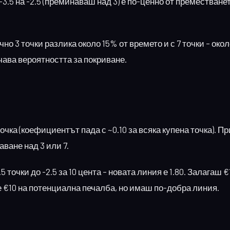
3.5 на -2.5 (преминаваш над 3) е по-ценно от преместването
 3 точки разлика около 15% от времето и с 7 точки – окол
ава вероятността за покриване.
очка (коефициентът пада с ~0.10 за всяка купена точка). П
аване над 3 или 7.
 точки до -2.5 за 10 цента – новата линия е 1.80. Залагаш €
е €10 на потенциална печалба, но имаш по-добра линия.