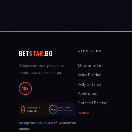
BET
STAR
.BG
СТРАТЕГИИ
Мартингейл
Образователен ресурс за
залагания и казино игри.
Value Betting
Kelly Criterion
18+
Арбитраж
Matched Betting
Отговорна
Нац. Съвет
НСС
ОИ
Саморегулация
Игра · БГ
Всички →
Хазартна зависимост? Безплатна
линия: