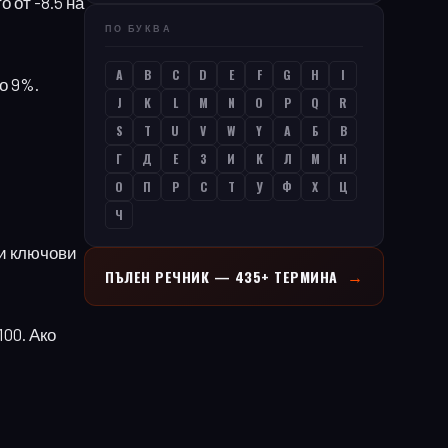
 от -8.5 на
ПО БУКВА
A
B
C
D
E
F
G
H
I
о 9%.
J
K
L
M
N
O
P
Q
R
S
T
U
V
W
Y
А
Б
В
Г
Д
Е
З
И
К
Л
М
Н
О
П
Р
С
Т
У
Ф
Х
Ц
Ч
ри ключови
→
ПЪЛЕН РЕЧНИК — 435+ ТЕРМИНА
100. Ако