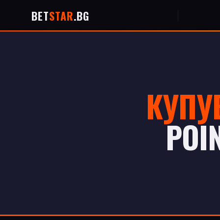
BET
STAR
.BG
КУПУ
POI