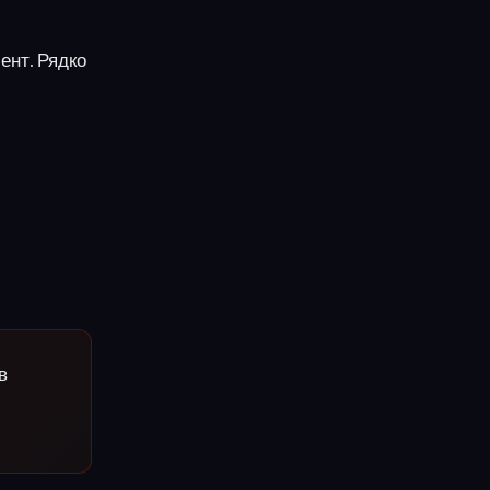
ент. Рядко
в