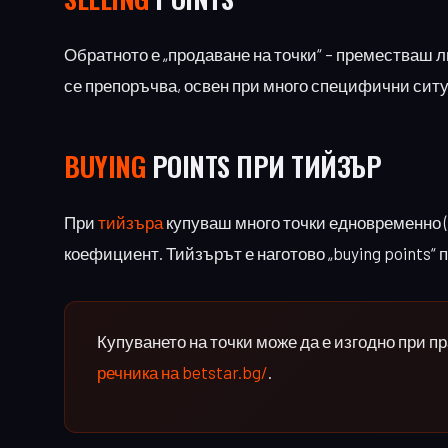
Обратното е „продаване на точки“ – преместваш л
се препоръчва, освен при много специфични сит
BUYING
POINTS ПРИ ТИЙЗЪР
При
тийзъра
купуваш много точки едновременно (6,
коефициент. Тийзърът е наготово „buying points“ 
Купуването на точки може да е изгодно при п
речника на betstar.bg/
.