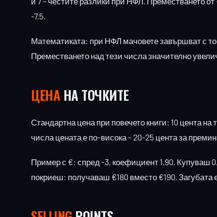
и 7 – честите разлики при НФЛ. Преместването от -
-7.5.
Математиката: при НФЛ мачовете завършват с точно
Преместването над тези числа значително увелич
ЦЕНА
НА ТОЧКИТЕ
Стандартна цена при повечето книги: 10 цента на т
числа цената е по-висока – 20-25 цента за премин
Пример с €: спред -3, коефициент 1.90. Купуваш 0.5
покриеш: получаваш €180 вместо €190. Загубата 
SELLING
POINTS