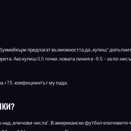
о букмейкъри предлагат възможността да „купиш“ допълни
ита. Ако купиш 0.5 точки, новата линия е -6.5 – за по-нис
а +7.5, коефициентът му пада.
ЧКИ?
ш над „ключови числа“. В американски футбол ключовите ч