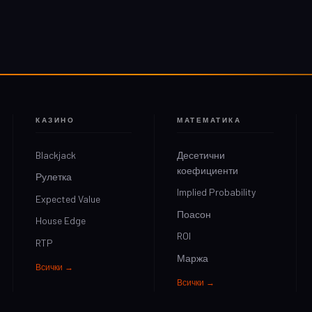
КАЗИНО
МАТЕМАТИКА
Blackjack
Десетични
коефициенти
Рулетка
Implied Probability
Expected Value
Поасон
House Edge
ROI
RTP
Маржа
Всички →
Всички →