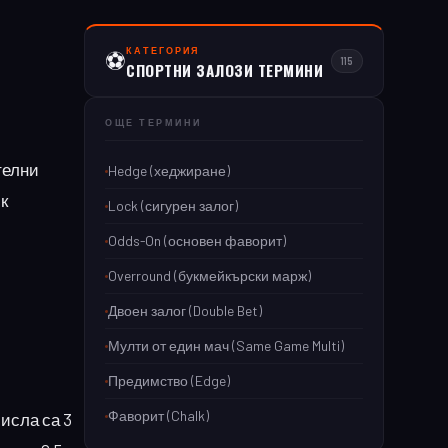
КАТЕГОРИЯ
⚽
115
СПОРТНИ ЗАЛОЗИ ТЕРМИНИ
ОЩЕ ТЕРМИНИ
телни
Hedge (хеджиране)
ък
Lock (сигурен залог)
Odds-On (основен фаворит)
Overround (букмейкърски марж)
Двоен залог (Double Bet)
Мулти от един мач (Same Game Multi)
Предимство (Edge)
Фаворит (Chalk)
исла са 3