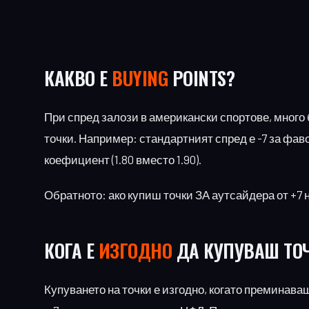
КАКВО Е
BUYING
POINTS?
При спред залози в американски спортове, мног
точки. Например: стандартният спред е -7 за фавор
коефициент (1.80 вместо 1.90).
Обратното: ако купиш точки ЗА аутсайдера от +7 н
КОГА Е
ИЗГОДНО
ДА КУПУВАШ ТО
Купуването на точки е изгодно, когато преминава