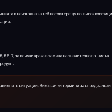
инията в неизгодна за теб посока срещу по-висок коефици
уации.
 6.5, 7) за всички крака в замяна на значително по-нисък
продукт.
равилните ситуации. Виж всички термини за спред залози 