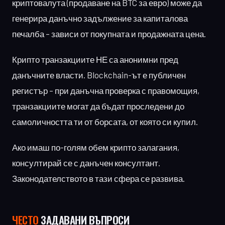
криптовалута (продаване на BTC за евро) може да
генерира данъчно задължение за капиталова
печалба – зависи от покупната и продажната цена.
Крипто транзакциите НЕ са анонимни пред
данъчните власти. Blockchain-ът е публичен
регистър – при данъчна проверка с правомощия,
транзакциите могат да бъдат проследени до
самоличността ти от борсата, от която си купил.
Ако имаш по-голям обем крипто залагания,
консултирай се с данъчен консултант.
Законодателството в тази сфера се развива.
ЧЕСТО
ЗАДАВАНИ ВЪПРОСИ