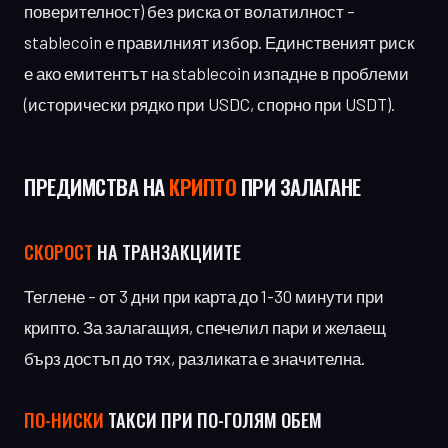
поверителност) без риска от волатилност –
stablecoin е правилният избор. Единственият риск
е ако емитентът на stablecoin изпадне в проблеми
(исторически рядко при USDC, спорно при USDT).
ПРЕДИМСТВА НА
КРИПТО
ПРИ ЗАЛАГАНЕ
СКОРОСТ
НА ТРАНЗАКЦИИТЕ
Теглене – от 3 дни при карта до 1-30 минути при
крипто. За залагащия, спечелил пари и желаещ
бърз достъп до тях, разликата е значителна.
ПО-НИСКИ
ТАКСИ ПРИ ПО-ГОЛЯМ ОБЕМ