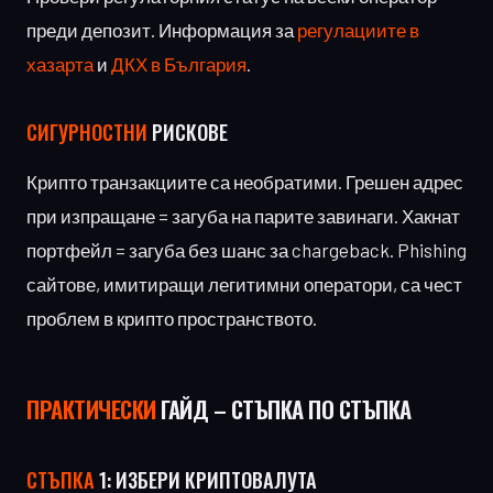
преди депозит. Информация за
регулациите в
хазарта
и
ДКХ в България
.
СИГУРНОСТНИ
РИСКОВЕ
Крипто транзакциите са необратими. Грешен адрес
при изпращане = загуба на парите завинаги. Хакнат
портфейл = загуба без шанс за chargeback. Phishing
сайтове, имитиращи легитимни оператори, са чест
проблем в крипто пространството.
ПРАКТИЧЕСКИ
ГАЙД – СТЪПКА ПО СТЪПКА
СТЪПКА
1: ИЗБЕРИ КРИПТОВАЛУТА