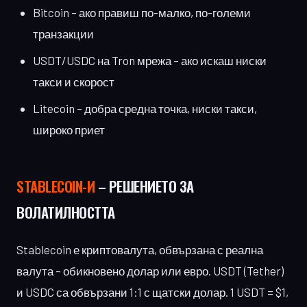
Bitcoin – ако правиш по-малко, по-големи
транзакции
USDT/USDC на Tron мрежа – ако искаш ниски
такси и скорост
Litecoin – добра средна точка, ниски такси,
широко приет
STABLECOIN-И
– РЕШЕНИЕТО ЗА
ВОЛАТИЛНОСТТА
Stablecoin е криптовалута, обвързана с реална
валута – обикновено долар или евро. USDT (Tether)
и USDC са обвързани 1:1 с щатски долар. 1 USDT = $1,