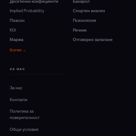
Десетични коефициенти
Банкрол
Implied Probability
Спортен анализ
Поасон
Психология
ROI
Речник
Маржа
Отговорно залагане
Всички →
ЗА НАС
За нас
Контакти
Политика за
поверителност
Общи условия