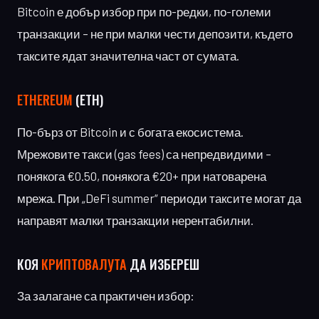
Bitcoin е добър избор при по-редки, по-големи
транзакции – не при малки чести депозити, където
таксите ядат значителна част от сумата.
ETHEREUM
(ETH)
По-бърз от Bitcoin и с богата екосистема.
Мрежовите такси (gas fees) са непредвидими –
понякога €0.50, понякога €20+ при натоварена
мрежа. При „DeFi summer“ периоди таксите могат да
направят малки транзакции нерентабилни.
КОЯ
КРИПТОВАЛУТА
ДА ИЗБЕРЕШ
За залагане са практичен избор: