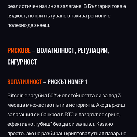
реалистичен начин за залагане. В България това е
рядкост, но при пътуване в такива региони е
полезно да знаеш.
РИСКОВЕ
– ВОЛАТИЛНОСТ, РЕГУЛАЦИИ,
СИГУРНОСТ
ВОЛАТИЛНОСТ
– РИСКЪТ НОМЕР 1
Bitcoin е загубил 50%+ от стойността си за под 3
месеца множество пъти в историята. Ако държиш
залагащия си банкрол в BTC и пазарът се срине,
ефективно „губиш“ без да си залагал. Казано
просто: ако не разбираш криптовалутния пазар, не