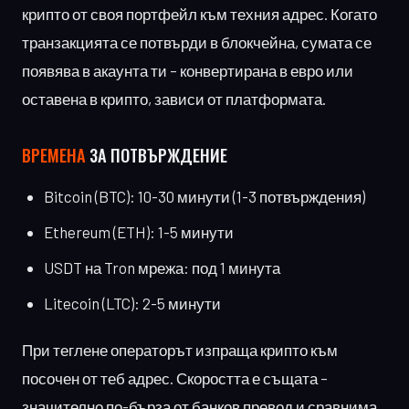
крипто от своя портфейл към техния адрес. Когато
транзакцията се потвърди в блокчейна, сумата се
появява в акаунта ти – конвертирана в евро или
оставена в крипто, зависи от платформата.
ВРЕМЕНА
ЗА ПОТВЪРЖДЕНИЕ
Bitcoin (BTC): 10-30 минути (1-3 потвърждения)
Ethereum (ETH): 1-5 минути
USDT на Tron мрежа: под 1 минута
Litecoin (LTC): 2-5 минути
При теглене операторът изпраща крипто към
посочен от теб адрес. Скоростта е същата –
значително по-бърза от банков превод и сравнима