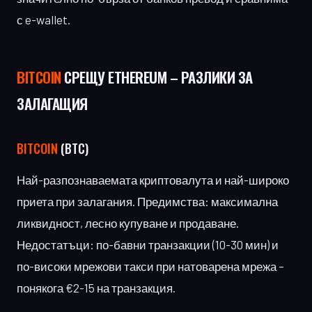
с e-wallet.
BITCOIN
СРЕЩУ ETHEREUM – РАЗЛИКИ ЗА
ЗАЛАГАЩИЯ
BITCOIN
(BTC)
Най-разпознаваемата криптовалута и най-широко
приета при залагания. Предимства: максимална
ликвидност, лесно купуване и продаване.
Недостатъци: по-бавни транзакции (10-30 мин) и
по-високи мрежови такси при натоварена мрежа –
понякога €2-15 на транзакция.