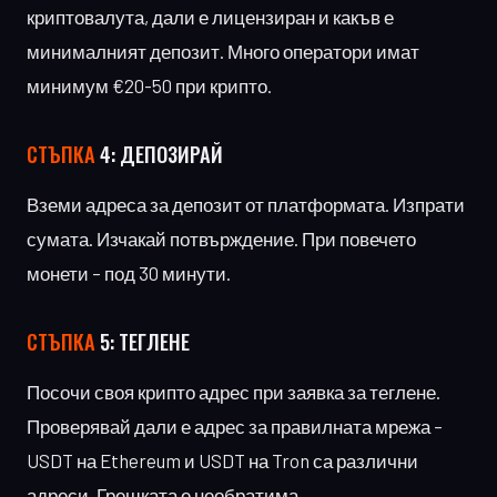
криптовалута, дали е лицензиран и какъв е
минималният депозит. Много оператори имат
минимум €20-50 при крипто.
СТЪПКА
4: ДЕПОЗИРАЙ
Вземи адреса за депозит от платформата. Изпрати
сумата. Изчакай потвърждение. При повечето
монети – под 30 минути.
СТЪПКА
5: ТЕГЛЕНЕ
Посочи своя крипто адрес при заявка за теглене.
Проверявай дали е адрес за правилната мрежа –
USDT на Ethereum и USDT на Tron са различни
адреси. Грешката е необратима.