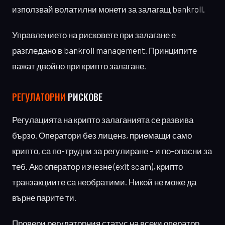
използвай волатилни монети за залагащ bankroll.
Управлението на рисковете при залагане е
разгледано в bankroll management. Принципите
важат двойно при крипто залагане.
РЕГУЛАТОРНИ
РИСКОВЕ
Регулацията на крипто залаганията се развива
бързо. Оператори без лиценз, приемащи само
крипто, са по-трудни за регулиране – и по-опасни за
теб. Ако оператор изчезне (exit scam), крипто
транзакциите са необратими. Никой не може да
върне парите ти.
Провери регулаторния статус на всеки оператор