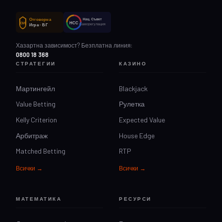
Отговорна
Нац. Съвет
НСС
ОИ
Саморегулация
Игра · БГ
Хазартна зависимост? Безплатна линия:
0800 18 368
СТРАТЕГИИ
КАЗИНО
Мартингейл
Blackjack
Value Betting
Рулетка
Kelly Criterion
Expected Value
Арбитраж
House Edge
Matched Betting
RTP
Всички →
Всички →
МАТЕМАТИКА
РЕСУРСИ