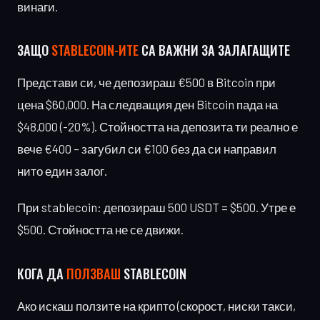
винаги.
ЗАЩО
STABLECOIN-ИТЕ
СА ВАЖНИ ЗА ЗАЛАГАЩИТЕ
Представи си, че депозираш €500 в Bitcoin при
цена $60,000. На следващия ден Bitcoin пада на
$48,000 (-20%). Стойността на депозита ти реално е
вече €400 – загубил си €100 без да си направил
нито един залог.
При stablecoin: депозираш 500 USDT = $500. Утре е
$500. Стойността не се движи.
КОГА ДА
ПОЛЗВАШ
STABLECOIN
Ако искаш ползите на крипто (скорост, ниски такси,