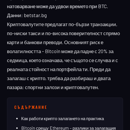
натоварване може да удвои времето при BTC.
Данни: betstar.bg
Криптовалутите предлагат по-бързи транзакции,
по-ниски такси и по-висока поверителност спрямо
карти и банкови преводи. Основният риск е
волатилността – Bitcoin може да падне с 20% за
седмица, което означава, че същото се случва и с
реалната стойност на портфейла ти. Преди да
залагаш с крипто, трябва да разбираш и двата
пазара: спортни залози и криптовалутен.
СЪДЪРЖАНИЕ
Как работи крипто залагането на практика
Bitcoin срещу Ethereum – разлики за залагащия