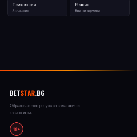
Психология
Речник
Залагания
Всички термини
BET
STAR
.BG
Образователен ресурс за залагания и
казино игри.
18+