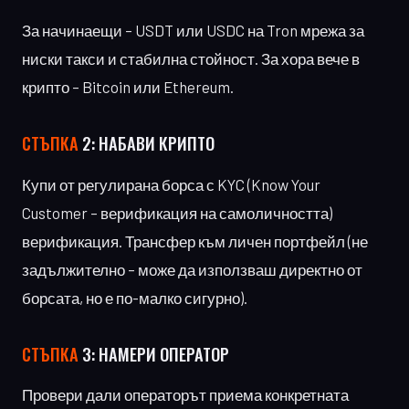
За начинаещи – USDT или USDC на Tron мрежа за
ниски такси и стабилна стойност. За хора вече в
крипто – Bitcoin или Ethereum.
СТЪПКА
2: НАБАВИ КРИПТО
Купи от регулирана борса с KYC (Know Your
Customer – верификация на самоличността)
верификация. Трансфер към личен портфейл (не
задължително – може да използваш директно от
борсата, но е по-малко сигурно).
СТЪПКА
3: НАМЕРИ ОПЕРАТОР
Провери дали операторът приема конкретната