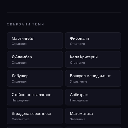
СВЪРЗАНИ ТЕМИ
Мартингейл
Фибоначи
Стратегия
Стратегия
Д'Аламбер
Кели Критерий
Стратегия
Стратегия
Лабушер
Банкрол мениджмънт
Стратегия
Управление
Стойностно залагане
Арбитраж
Напреднали
Напреднали
Вградена вероятност
Математика
Математика
Залагания