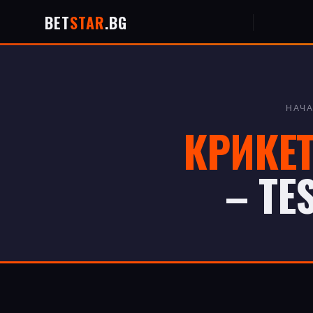
BET
STAR
.BG
НАЧ
КРИКЕ
– TE