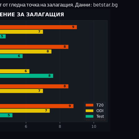
 от гледна точка на залагащия. Данни: betstar.bg