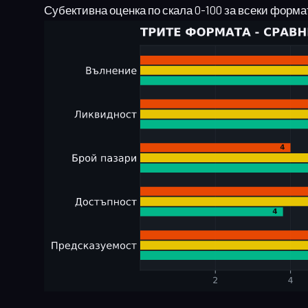
Субективна оценка по скала 0-100 за всеки формат