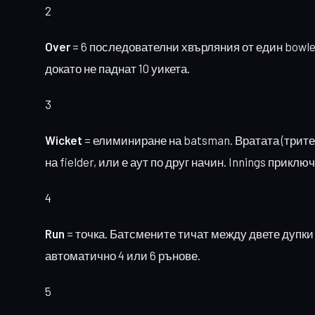
2
Over
= 6 последователни хвърляния от един bowler. 
докато не паднат 10 уикета.
3
Wicket
= елиминиране на batsman. Вратата (трите 
на fielder, или е аут по друг начин. Innings приключ
4
Run
= точка. Батсмените тичат между двете дупки 
автоматично 4 или 6 рънове.
5