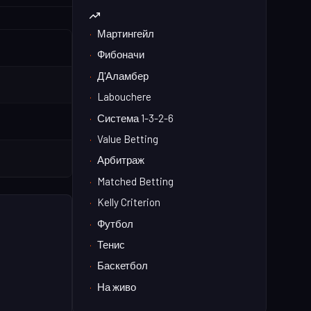
Мартингейл
Фибоначи
Д'Аламбер
Labouchere
Система 1-3-2-6
Value Betting
Арбитраж
Matched Betting
Kelly Criterion
Футбол
Тенис
Баскетбол
На живо