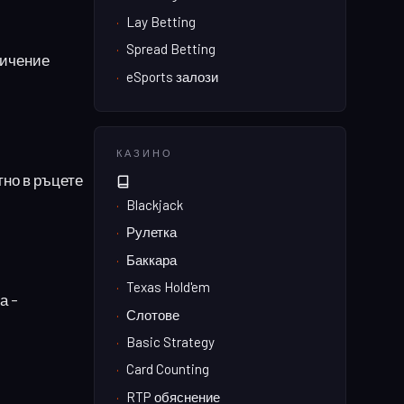
Lay Betting
Spread Betting
аничение
eSports залози
КАЗИНО
тно в ръцете
Blackjack
Рулетка
Баккара
Texas Hold'em
а –
Слотове
Basic Strategy
Card Counting
RTP обяснение