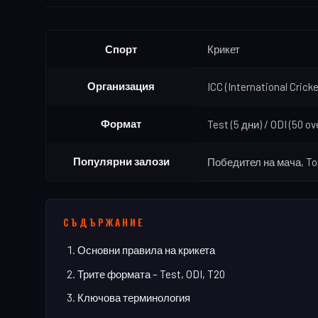
Спорт
Крикет
Организация
ICC (International Cricke
Формат
Test (5 дни) / ODI (50 ov
Популярни залози
Победител на мача, Top
СЪДЪРЖАНИЕ
Основни правила на крикета
Трите формата – Test, ODI, T20
Ключова терминология