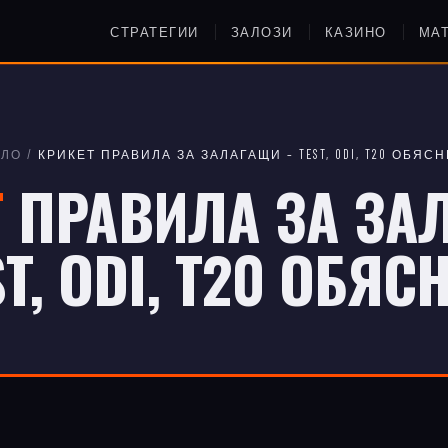
СТРАТЕГИИ
ЗАЛОЗИ
КАЗИНО
МА
АЛО
/
КРИКЕТ ПРАВИЛА ЗА ЗАЛАГАЩИ – TEST, ODI, T20 ОБЯС
Т
ПРАВИЛА ЗА ЗА
ST, ODI, T20 ОБЯС